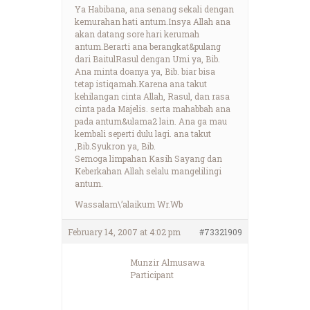
Ya Habibana, ana senang sekali dengan
kemurahan hati antum.Insya Allah ana
akan datang sore hari kerumah
antum.Berarti ana berangkat&pulang
dari BaitulRasul dengan Umi ya, Bib.
Ana minta doanya ya, Bib. biar bisa
tetap istiqamah.Karena ana takut
kehilangan cinta Allah, Rasul, dan rasa
cinta pada Majelis. serta mahabbah ana
pada antum&ulama2 lain. Ana ga mau
kembali seperti dulu lagi. ana takut
,Bib.Syukron ya, Bib.
Semoga limpahan Kasih Sayang dan
Keberkahan Allah selalu mangelilingi
antum.
Wassalam\’alaikum Wr.Wb
February 14, 2007 at 4:02 pm
#73321909
Munzir Almusawa
Participant