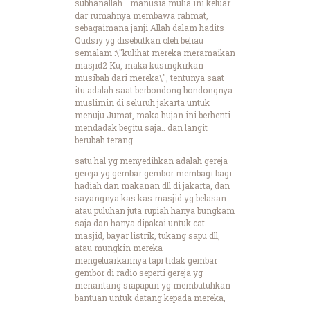
subhanallah… manusia mulia ini keluar
dar rumahnya membawa rahmat,
sebagaimana janji Allah dalam hadits
Qudsiy yg disebutkan oleh beliau
semalam :\"kulihat mereka meramaikan
masjid2 Ku, maka kusingkirkan
musibah dari mereka\", tentunya saat
itu adalah saat berbondong bondongnya
muslimin di seluruh jakarta untuk
menuju Jumat, maka hujan ini berhenti
mendadak begitu saja.. dan langit
berubah terang..
satu hal yg menyedihkan adalah gereja
gereja yg gembar gembor membagi bagi
hadiah dan makanan dll di jakarta, dan
sayangnya kas kas masjid yg belasan
atau puluhan juta rupiah hanya bungkam
saja dan hanya dipakai untuk cat
masjid, bayar listrik, tukang sapu dll,
atau mungkin mereka
mengeluarkannya tapi tidak gembar
gembor di radio seperti gereja yg
menantang siapapun yg membutuhkan
bantuan untuk datang kepada mereka,
.