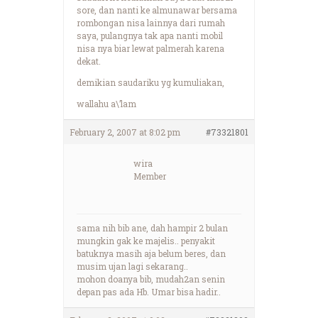
sore, dan nanti ke almunawar bersama
rombongan nisa lainnya dari rumah
saya, pulangnya tak apa nanti mobil
nisa nya biar lewat palmerah karena
dekat.
demikian saudariku yg kumuliakan,
wallahu a\’lam
February 2, 2007 at 8:02 pm
#73321801
wira
Member
sama nih bib ane, dah hampir 2 bulan
mungkin gak ke majelis.. penyakit
batuknya masih aja belum beres, dan
musim ujan lagi sekarang..
mohon doanya bib, mudah2an senin
depan pas ada Hb. Umar bisa hadir..