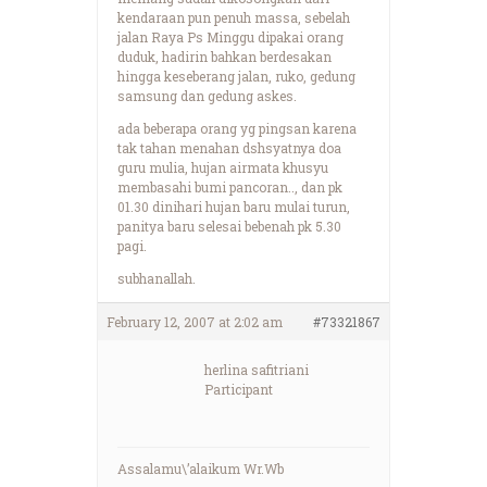
kendaraan pun penuh massa, sebelah
jalan Raya Ps Minggu dipakai orang
duduk, hadirin bahkan berdesakan
hingga keseberang jalan, ruko, gedung
samsung dan gedung askes.
ada beberapa orang yg pingsan karena
tak tahan menahan dshsyatnya doa
guru mulia, hujan airmata khusyu
membasahi bumi pancoran.., dan pk
01.30 dinihari hujan baru mulai turun,
panitya baru selesai bebenah pk 5.30
pagi.
subhanallah.
February 12, 2007 at 2:02 am
#73321867
herlina safitriani
Participant
Assalamu\’alaikum Wr.Wb