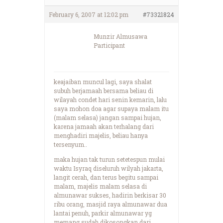
February 6, 2007 at 12:02 pm
#73321824
Munzir Almusawa
Participant
keajaiban muncul lagi, saya shalat
subuh berjamaah bersama beliau di
wilayah condet hari senin kemarin, lalu
saya mohon doa agar supaya malam itu
(malam selasa) jangan sampai hujan,
karena jamaah akan terhalang dari
menghadiri majelis, beliau hanya
tersenyum..
maka hujan tak turun setetespun mulai
waktu Isyraq diseluruh wilyah jakarta,
langit cerah, dan terus begitu sampai
malam, majelis malam selasa di
almunawar sukses, hadirin berkisar 30
ribu orang, masjid raya almunawar dua
lantai penuh, parkir almunawar yg
memang sudah dikosongkan dari