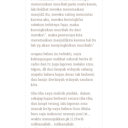
menurunkan musibah pada suatu kaum,
lalu kulihat mereka meramaikan
masjid2 Ku, mereka saling mencintai
karena aku, mereka beristighfar
sebelum terbitnya fajar, maka
kusingkirkan musibah itu dari
mereka\". maka pantasnya kita
meramaikan masjid2kita karena hal itu
lah yg akan menyingkirkan musibah\".
ucapan beliau ini terbukti, saya
kebingungan melihat seluruh berita di
radio dan tv, juga laporan melalui sms,
telpon, dll dari banyak wilayah cabang
majelis bahwa hujan deras tak berhenti
dan banjir diwilayah wilayah saudara
kita.
tiba tiba saya melirik jendela.. dalam
sekejap hujan berhenti secara tiba tiba,
dan langit terang, lalu laporan sms
masuk ke hp saya bahwa Guru Mulia
baru saja meluncur menuju jum\’at..,
waktu menunjukkan pk 11.15wib
subhanallah… subhanallah..