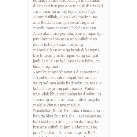
durhaka sama ortu.Ana ga mau kuliah
di trisakti krn pas ana masuk di trisakti
, ana disuruh untuk lepas jilbab.Tapi
Alhamdulillah, Allah SWT melindungi
ana Bib.Jadi sampai sekarang ana
masih mengenakan jilbabdan Insya
Allah akan ana pertahankan sampai kpn
pun.Sampai sekaran ana kuliah atas
dasar keterpaksaan itu yang
menyebabkan ana ga betah di kampus,
krn lingkungan kampus yang sangat
jauh dari islam.jadi ana takut kalau ga
bisa istiqamah.
Yang buat ana khawatir disemester 2
ini jadwal kuliah menjadi bertambah
yang tadinya pada hari sabtu ga masuk
kuliah, sekarang jadi masuk. Padahal
ana udah khususin kalau hari sabtu itu
memang ana utamakan untuk majelis-
majelis khususnya majelis
Rasulullah(Nisa) .Krn dihari biasa ana
kan ga bisa ikut majelis. Tapi sekarang
hari sabtupun ana ga bisa ikut majelis
krn ana kuliah dr jam 2 siang pulang
jam 7 malam. Ana harus gmn, Bib?