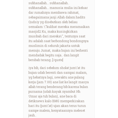
subhanallah… subhanallah..
subhanallah… manusia mulia ini keluar
dar rumahnya membawa rahmat,
sebagaimana janji Allah dalam hadits
Qudsiy yg disebutkan oleh beliau
semalam :\"kulihat mereka meramaikan
masjid2 Ku, maka kusingkirkan
musibah dari mereka\", tentunya saat
itu adalah saat berbondong bondongnya
muslimin di seluruh jakarta untuk
menuju Jumat, maka hujan ini berhenti
mendadak begitu saja.. dan langit
berubah terang..[/quote]
iya bib, dari sebelum sholat jum\’at itu
hujan udah berenti dan sampai malam,
yg hebatnya lagi, sewaktu ane pulang
kerja (jam 7.00) ane liat ke langit masya
allah terang benderang bib karena bulan
purnama (udah kayak nyambut Hb.
Umar aja tuh bulan), ane baca di
detiknews kalo BMG memperkirakan
hari itu (jum\’at) ujan akan terus turun
sampe malem, kenyataannya meleset
jauh..