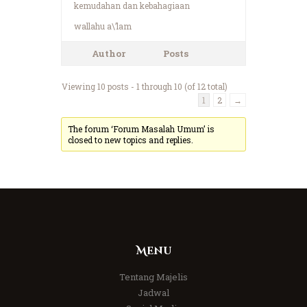
kemudahan dan kebahagiaan
wallahu a\’lam
Author
Posts
Viewing 10 posts - 1 through 10 (of 12 total)
1
2
→
The forum ‘Forum Masalah Umum’ is
closed to new topics and replies.
Menu
Tentang Majelis
Jadwal