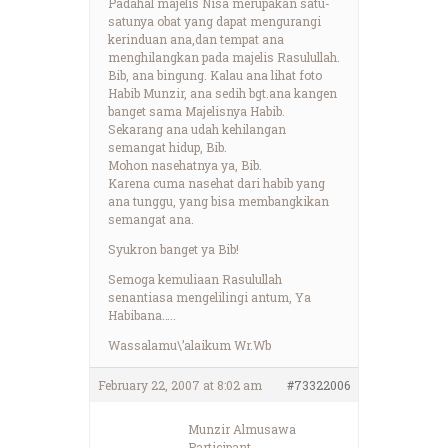
Padahal majelis Nisa merupakan satu-
satunya obat yang dapat mengurangi
kerinduan ana,dan tempat ana
menghilangkan pada majelis Rasulullah.
Bib, ana bingung. Kalau ana lihat foto
Habib Munzir, ana sedih bgt.ana kangen
banget sama Majelisnya Habib.
Sekarang ana udah kehilangan
semangat hidup, Bib.
Mohon nasehatnya ya, Bib.
Karena cuma nasehat dari habib yang
ana tunggu, yang bisa membangkikan
semangat ana.
Syukron banget ya Bib!
Semoga kemuliaan Rasulullah
senantiasa mengelilingi antum, Ya
Habibana…..
Wassalamu\’alaikum Wr.Wb
February 22, 2007 at 8:02 am
#73322006
Munzir Almusawa
Participant