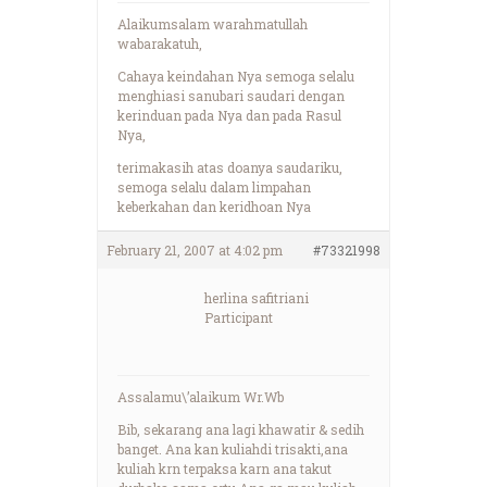
Alaikumsalam warahmatullah
wabarakatuh,
Cahaya keindahan Nya semoga selalu
menghiasi sanubari saudari dengan
kerinduan pada Nya dan pada Rasul
Nya,
terimakasih atas doanya saudariku,
semoga selalu dalam limpahan
keberkahan dan keridhoan Nya
February 21, 2007 at 4:02 pm
#73321998
herlina safitriani
Participant
Assalamu\’alaikum Wr.Wb
Bib, sekarang ana lagi khawatir & sedih
banget. Ana kan kuliahdi trisakti,ana
kuliah krn terpaksa karn ana takut