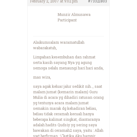
February 2, 2007 at 9:02 pm
#73321803
Munzir Almusawa
Participant
Alaikumsalam waramatullah
wabarakatuh,
Limpahan kesembuhan dan rahmat
serta kasih sayang Nya yg agung
semoga selalu menaungi hari hari anda,
mas wira,
saya agak keluar jalur sedikit nih.., saat
malam jumat (kemarin malam) Guru
Mulia di acara yg dihadiri ratusan orang
yg tentunya acara malam jumat
semakin marak dg kehadiran beliau,
beliau tidak ceramah kecuali hanya
beberapa kalimat singkat, diantaranya
adalah hadits Qudsiy yg sering saya
bawakan di ceramah2 saya, yaitu : Allah
swt berfirman : \"ketika Aku hampir