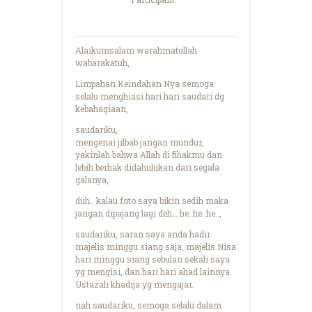
Alaikumsalam warahmatullah
wabarakatuh,
Limpahan Keindahan Nya semoga
selalu menghiasi hari hari saudari dg
kebahagiaan,
saudariku,
mengenai jilbab jangan mundur,
yakinlah bahwa Allah di fihakmu dan
lebih berhak didahulukan dari segala
galanya,
duh.. kalau foto saya bikin sedih maka
jangan dipajang lagi deh… he..he..he..,
saudariku, saran saya anda hadir
majelis minggu siang saja, majelis Nisa
hari minggu siang sebulan sekali saya
yg mengisi, dan hari hari ahad lainnya
Ustazah khadija yg mengajar.
nah saudariku, semoga selalu dalam