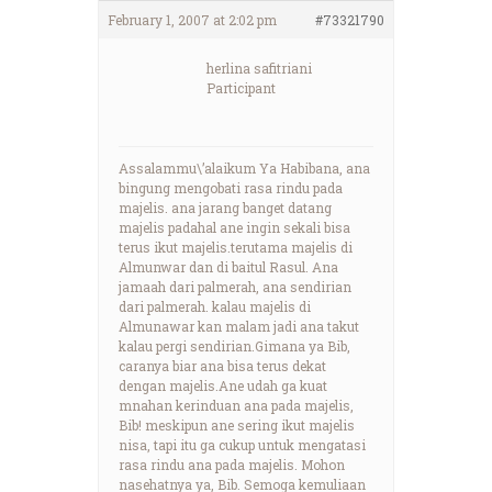
February 1, 2007 at 2:02 pm
#73321790
herlina safitriani
Participant
Assalammu\’alaikum Ya Habibana, ana
bingung mengobati rasa rindu pada
majelis. ana jarang banget datang
majelis padahal ane ingin sekali bisa
terus ikut majelis.terutama majelis di
Almunwar dan di baitul Rasul. Ana
jamaah dari palmerah, ana sendirian
dari palmerah. kalau majelis di
Almunawar kan malam jadi ana takut
kalau pergi sendirian.Gimana ya Bib,
caranya biar ana bisa terus dekat
dengan majelis.Ane udah ga kuat
mnahan kerinduan ana pada majelis,
Bib! meskipun ane sering ikut majelis
nisa, tapi itu ga cukup untuk mengatasi
rasa rindu ana pada majelis. Mohon
nasehatnya ya, Bib. Semoga kemuliaan