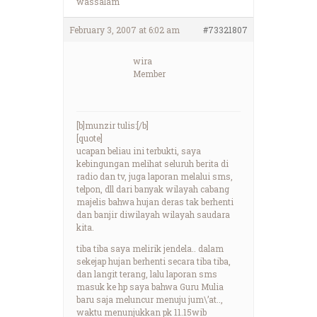
wassalam
February 3, 2007 at 6:02 am
#73321807
wira
Member
[b]munzir tulis:[/b]
[quote]
ucapan beliau ini terbukti, saya
kebingungan melihat seluruh berita di
radio dan tv, juga laporan melalui sms,
telpon, dll dari banyak wilayah cabang
majelis bahwa hujan deras tak berhenti
dan banjir diwilayah wilayah saudara
kita.
tiba tiba saya melirik jendela.. dalam
sekejap hujan berhenti secara tiba tiba,
dan langit terang, lalu laporan sms
masuk ke hp saya bahwa Guru Mulia
baru saja meluncur menuju jum\’at..,
waktu menunjukkan pk 11.15wib