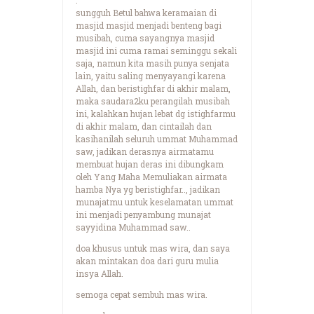
sungguh Betul bahwa keramaian di
masjid masjid menjadi benteng bagi
musibah, cuma sayangnya masjid
masjid ini cuma ramai seminggu sekali
saja, namun kita masih punya senjata
lain, yaitu saling menyayangi karena
Allah, dan beristighfar di akhir malam,
maka saudara2ku perangilah musibah
ini, kalahkan hujan lebat dg istighfarmu
di akhir malam, dan cintailah dan
kasihanilah seluruh ummat Muhammad
saw, jadikan derasnya airmatamu
membuat hujan deras ini dibungkam
oleh Yang Maha Memuliakan airmata
hamba Nya yg beristighfar.., jadikan
munajatmu untuk keselamatan ummat
ini menjadi penyambung munajat
sayyidina Muhammad saw..
doa khusus untuk mas wira, dan saya
akan mintakan doa dari guru mulia
insya Allah.
semoga cepat sembuh mas wira.