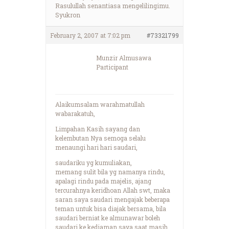
Rasulullah senantiasa mengelilingimu.
Syukron
February 2, 2007 at 7:02 pm
#73321799
Munzir Almusawa
Participant
Alaikumsalam warahmatullah
wabarakatuh,
Limpahan Kasih sayang dan
kelembutan Nya semoga selalu
menaungi hari hari saudari,
saudariku yg kumuliakan,
memang sulit bila yg namanya rindu,
apalagi rindu pada majelis, ajang
tercurahnya keridhoan Allah swt, maka
saran saya saudari mengajak beberapa
teman untuk bisa diajak bersama, bila
saudari berniat ke almunawar boleh
saudari ke kediaman saya saat masih