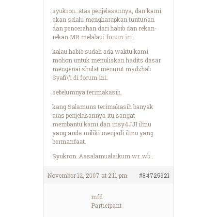
syukron..atas penjelasannya, dan kami
akan selalu mengharapkan tuntunan
dan pencerahan dari habib dan rekan-
rekan MR melalaui forum ini.
kalau habib sudah ada waktu kami
mohon untuk menuliskan hadits dasar
mengenai sholat menurut madzhab
Syafi\’i di forum ini.
sebelumnya terimakasih.
kang Salamuns terimakasih banyak
atas penjelasannya itu sangat
membantu kami dan insy4JJI ilmu
yang anda miliki menjadi ilmu yang
bermanfaat.
Syukron..Assalamualaikum wr..wb..
November 12, 2007 at 2:11 pm
#84725921
mfd
Participant