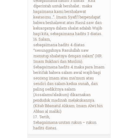
sebagaimana hadits 3 diatas “ Kita
diperintah untuk bershalat.. maka
bagaimana kami bershalawat
keatasmu…”. Imam Syafi’I berpendapat
bahwa beshalawat atas Rasul saw dan
keluarganya dalam shalat adalah Wajib
bagi kita, sebagaimana hadits 3 diatas.
16. Salam,
sebagaimana hadits 4 diatas
“sesungguhnya Rasulullah saw
menutup shalatnya dengan salam” (HR.
Imam Bukhari dan Muslim).
Sebagaimana hadits 4 maka para Imam
beritifak bahwa salam awal wajib bagi
seorang imam atau ma’mum atau
sendiri dan salam kedua sunah, dan
paling sedikitnya salam
(Assalamu’alaikum) dikarnakan
penduduk madinah melakukannya.
(Kitab Ibbanatul Ahkam: Imam Alwi bin
Abbas al maliki)
17. Tertib,
Sebagaimana urutan rukun – rukun
hadits diatas.