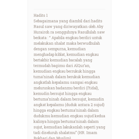
Hadits 1
Sebagaimana yang diambil dari hadits
Rasul saw yang diriwayatkan oleh Aby
Hurairoh ra sengguhnya Rasullulah saw
berkata : “ Apabila engkau berdiri untuk
melakukan shalat maka berwudhulah
dengan sempurna, kemudian
menghadap kiblat, kemudian engkau
bertakbir kemudian bacalah yang
termudah bagimu dari AlQur’an,
kemudian engkau berrukuk hingga
tuma’ninah dalam berukuk kemudian
angkatlah kepalamu sampai engkau
meluruskan badanmu berdiri (I’tidal),
kemudin bersujut hingga engkau
bertuma’ninah dalam bersujut, kemudin
angkat kepalamu (duduk antara 2 sujud)
hingga engkau bertuma’ninah dalam
dudukmu kemudian engkau sujud kedua
kalinya hingga bertuma’ninah dalam
sujut, kemudian lakukanlah seperti yang
tadi diseluruh shalatmu” (HR. Imam
Bukhari dan Muslim)