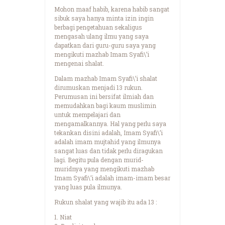
Mohon maaf habib, karena habib sangat
sibuk saya hanya minta izin ingin
berbagi pengetahuan sekaligus
mengasah ulang ilmu yang saya
dapatkan dari guru-guru saya yang
mengikuti mazhab Imam Syafi\’i
mengenai shalat.
Dalam mazhab Imam Syafi\’i shalat
dirumuskan menjadi 13 rukun.
Perumusan ini bersifat ilmiah dan
memudahkan bagi kaum muslimin
untuk mempelajari dan
mengamalkannya. Hal yang perlu saya
tekankan disini adalah, Imam Syafi\’i
adalah imam mujtahid yang ilmunya
sangat luas dan tidak perlu diragukan
lagi. Begitu pula dengan murid-
muridnya yang mengikuti mazhab
Imam Syafi\’i adalah imam-imam besar
yang luas pula ilmunya.
Rukun shalat yang wajib itu ada 13 :
1. Niat