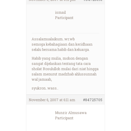
ismail
Participant
Assalamualaikum..wr.wb
semoga kebahagiaan dan keridhaan
selalu bersama habib dan keluarga.
Habib yang mulia, mohon dengan
sangat dijelaskan tentang tata cara
sholat Rosululloh mulai dari niat hingga
salam menurut madzhab ahlussunnah
wal jamaah,
syukron..wass..
November 6, 2007 at 6:11 am
#84725705
Munzir Almusawa
Participant