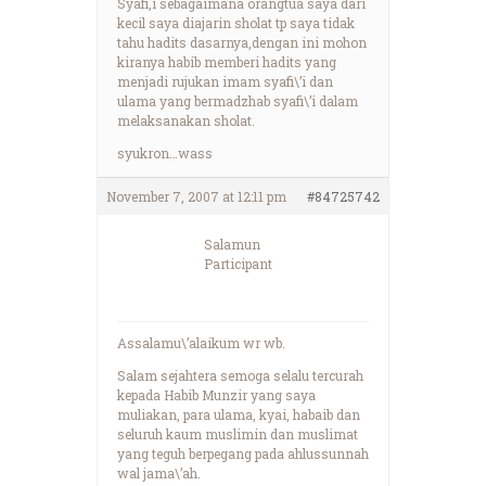
Syafi,i sebagaimana orangtua saya dari
kecil saya diajarin sholat tp saya tidak
tahu hadits dasarnya,dengan ini mohon
kiranya habib memberi hadits yang
menjadi rujukan imam syafi\’i dan
ulama yang bermadzhab syafi\’i dalam
melaksanakan sholat.
syukron…wass
November 7, 2007 at 12:11 pm
#84725742
Salamun
Participant
Assalamu\’alaikum wr wb.
Salam sejahtera semoga selalu tercurah
kepada Habib Munzir yang saya
muliakan, para ulama, kyai, habaib dan
seluruh kaum muslimin dan muslimat
yang teguh berpegang pada ahlussunnah
wal jama\’ah.