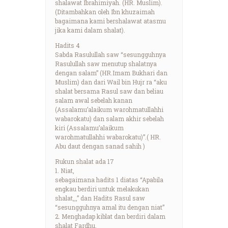
shalawat Ibrahimiyah. (HR. Muslim).
(Ditambahkan oleh Ibn khuzaimah
bagaimana kami bershalawat atasmu
jika kami dalam shalat).
Hadits 4
Sabda Rasulullah saw “sesungguhnya
Rasulullah saw menutup shalatnya
dengan salam” (HR.Imam Bukhari dan
Muslim) dan dari Wail bin Hujr ra “aku
shalat bersama Rasul saw dan beliau
salam awal sebelah kanan
(Assalamu’alaikum warohmatullahhi
wabarokatu) dan salam akhir sebelah
kiri (Assalamu’alaikum
warohmatullahhi wabarokatu)”.( HR.
Abu daut dengan sanad sahih )
Rukun shalat ada 17
1. Niat,
sebagaimana hadits 1 diatas “Apabila
engkau berdiri untuk melakukan
shalat,,,” dan Hadits Rasul saw
“sesungguhnya amal itu dengan niat”
2. Menghadap kiblat dan berdiri dalam
shalat Fardhu,