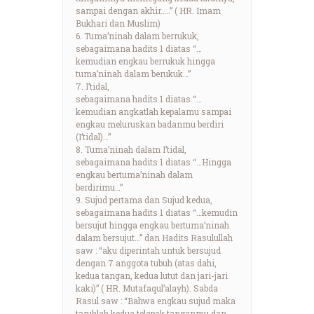
sampai dengan akhir…..” ( HR. Imam
Bukhari dan Muslim)
6. Tuma’ninah dalam berrukuk,
sebagaimana hadits 1 diatas “…
kemudian engkau berrukuk hingga
tuma’ninah dalam berukuk…”
7. I’tidal,
sebagaimana hadits 1 diatas “…
kemudian angkatlah kepalamu sampai
engkau meluruskan badanmu berdiri
(I’tidal)…”
8. Tuma’ninah dalam I’tidal,
sebagaimana hadits 1 diatas “…Hingga
engkau bertuma’ninah dalam
berdirimu…”
9. Sujud pertama dan Sujud kedua,
sebagaimana hadits 1 diatas “…kemudin
bersujut hingga engkau bertuma’ninah
dalam bersujut…” dan Hadits Rasulullah
saw : “aku diperintah untuk bersujud
dengan 7 anggota tubuh (atas dahi,
kedua tangan, kedua lutut dan jari-jari
kaki)” ( HR. Mutafaqul’alayh). Sabda
Rasul saw : “Bahwa engkau sujud maka
taruhlah kedua telapak tanganmu dan