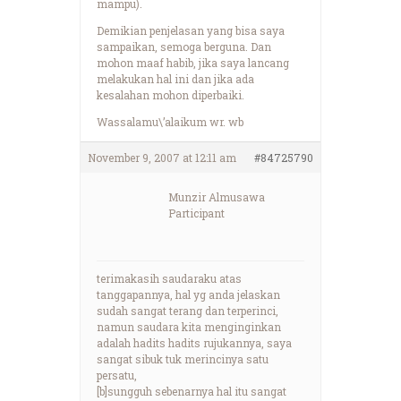
mampu).
Demikian penjelasan yang bisa saya
sampaikan, semoga berguna. Dan
mohon maaf habib, jika saya lancang
melakukan hal ini dan jika ada
kesalahan mohon diperbaiki.
Wassalamu\’alaikum wr. wb
November 9, 2007 at 12:11 am
#84725790
Munzir Almusawa
Participant
terimakasih saudaraku atas
tanggapannya, hal yg anda jelaskan
sudah sangat terang dan terperinci,
namun saudara kita menginginkan
adalah hadits hadits rujukannya, saya
sangat sibuk tuk merincinya satu
persatu,
[b]sungguh sebenarnya hal itu sangat