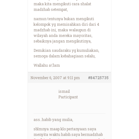
maka kita mengikuti cara shalat
madzhab setempat,
namun tentunya bukan mengikuti
kelompok yg memisahkan diri dari 4
madzhab ini, maka walaupun di
wilayah anda mereka mayoritas,
sebaiknya jangan mengikutinya,
Demikian saudaraku yg kumuliakan,
semoga dalam kebahagiaan selalu,
Wallahu a\’lam
November 6, 2007 at 9:11 pm
#84725735
ismail
Participant
ass..habib yang mulia,
sblmnya maap klo pertanyaan saya
menyita waktu habib.saya bermadzhab