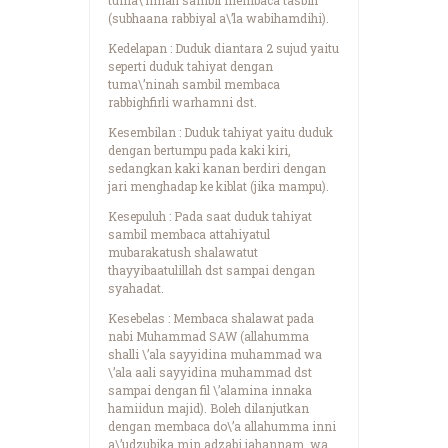
(subhaana rabbiyal a\’la wabihamdihi).
Kedelapan : Duduk diantara 2 sujud yaitu
seperti duduk tahiyat dengan
tuma\’ninah sambil membaca
rabbighfirli warhamni dst.
Kesembilan : Duduk tahiyat yaitu duduk
dengan bertumpu pada kaki kiri,
sedangkan kaki kanan berdiri dengan
jari menghadap ke kiblat (jika mampu).
Kesepuluh : Pada saat duduk tahiyat
sambil membaca attahiyatul
mubarakatush shalawatut
thayyibaatulillah dst sampai dengan
syahadat.
Kesebelas : Membaca shalawat pada
nabi Muhammad SAW (allahumma
shalli \’ala sayyidina muhammad wa
\’ala aali sayyidina muhammad dst
sampai dengan fil \’alamina innaka
hamiidun majid). Boleh dilanjutkan
dengan membaca do\’a allahumma inni
a\’udzubika min adzabi jahannam, wa