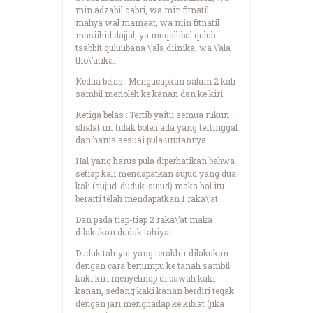
min adzabil qabri, wa min fitnatil
mahya wal mamaat, wa min fitnatil
masiihid dajjal, ya muqallibal qulub
tsabbit quluubana \’ala diinika, wa \’ala
tho\’atika.
Kedua belas : Mengucapkan salam 2 kali
sambil menoleh ke kanan dan ke kiri.
Ketiga belas : Tertib yaitu semua rukun
shalat ini tidak boleh ada yang tertinggal
dan harus sesuai pula urutannya.
Hal yang harus pula diperhatikan bahwa
setiap kali mendapatkan sujud yang dua
kali (sujud-duduk-sujud) maka hal itu
berarti telah mendapatkan 1 raka\’at.
Dan pada tiap-tiap 2 raka\’at maka
dilakukan duduk tahiyat.
Duduk tahiyat yang terakhir dilakukan
dengan cara bertumpu ke tanah sambil
kaki kiri menyelinap di bawah kaki
kanan, sedang kaki kanan berdiri tegak
dengan jari menghadap ke kiblat (jika