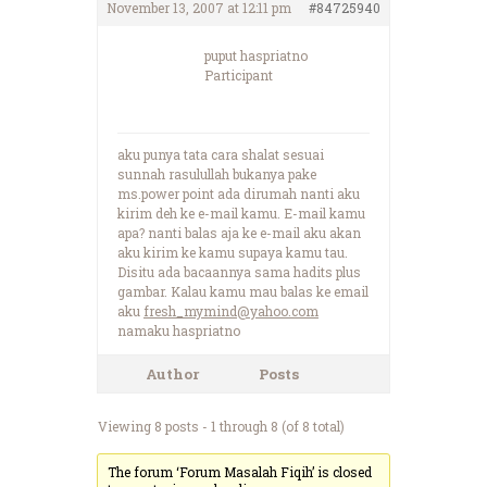
November 13, 2007 at 12:11 pm
#84725940
puput haspriatno
Participant
aku punya tata cara shalat sesuai
sunnah rasulullah bukanya pake
ms.power point ada dirumah nanti aku
kirim deh ke e-mail kamu. E-mail kamu
apa? nanti balas aja ke e-mail aku akan
aku kirim ke kamu supaya kamu tau.
Disitu ada bacaannya sama hadits plus
gambar. Kalau kamu mau balas ke email
aku
fresh_mymind@yahoo.com
namaku haspriatno
Author
Posts
Viewing 8 posts - 1 through 8 (of 8 total)
The forum ‘Forum Masalah Fiqih’ is closed