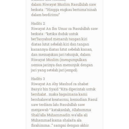
dalam Riwayat Muslim Rasullulah saw
berkata : “Hingga engkau bertuma’ninah
dalam berdirimu”
Hadits 2
Riwayat An Ibn Umar ra Rasulullah saw
berkata : “ketika duduk untuk
berTasyahud menaruh tangan kiri
diatas lutut sebelah kiri dan tangan
kanannya diatas lutut sebelah kanan,
dan memajukan jari telunjuk, dalam
Riwayat Muslim (mengumpulkan
semua jarinya dan menunjuk dengan
jari yang setelah jari jempol).
Hadits 3
Riwayat An Aby Mashud ra shabat
Basyir bin Syaid “Kita diperintah untuk
bershalat.. maka bagaimana kami
bershalawat keatasmu, kemudian Rasul
saw terdiam lalu Rasulullah saw
menjawab “ katakanlah, Allahumma
Shali’alla Muhammadin wa’alla ali
Muhammad kama shalaita ala
Ibrahimma…” sampai dengan akhir