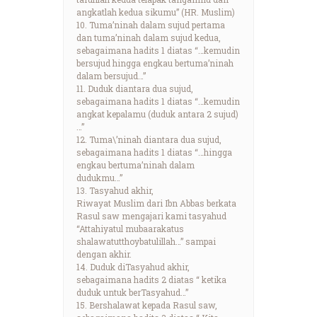
angkatlah kedua sikumu” (HR. Muslim)
10. Tuma’ninah dalam sujud pertama
dan tuma’ninah dalam sujud kedua,
sebagaimana hadits 1 diatas “…kemudin
bersujud hingga engkau bertuma’ninah
dalam bersujud…”
11. Duduk diantara dua sujud,
sebagaimana hadits 1 diatas “…kemudin
angkat kepalamu (duduk antara 2 sujud)
…”
12. Tuma\’ninah diantara dua sujud,
sebagaimana hadits 1 diatas “…hingga
engkau bertuma’ninah dalam
dudukmu…”
13. Tasyahud akhir,
Riwayat Muslim dari Ibn Abbas berkata
Rasul saw mengajari kami tasyahud
“Attahiyatul mubaarakatus
shalawatutthoybatulillah…” sampai
dengan akhir.
14. Duduk diTasyahud akhir,
sebagaimana hadits 2 diatas “ ketika
duduk untuk berTasyahud…”
15. Bershalawat kepada Rasul saw,