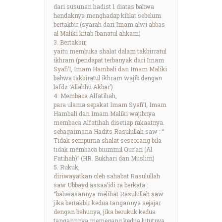
dari susunan hadist 1 diatas bahwa
hendaknya menghadap kiblat sebelum
bertakbir (syarah dari Imam alwi abbas
al Maliki kitab Ibanatul ahkam)
3. Bertakbir,
yaitu membuka shalat dalam takbirratul
ikhram (pendapat terbanyak dari Imam
Syafi’I, Imam Hambali dan Imam Maliki
bahwa takbiratul ikhram wajib dengan
lafdz ‘Allahhu Akbar’)
4. Membaca Alfatihah,
para ulama sepakat Imam Syafi’I, Imam
Hambali dan Imam Maliki wajibnya
membaca Alfatihah disetiap rakaatnya.
sebagaimana Hadits Rasulullah saw : “
Tidak sempurna shalat seseorang bila
tidak membaca biummil Qur’an (Al
Fatihah)” (HR. Bukhari dan Muslim)
5. Rukuk,
diriwayatkan oleh sahabat Rasulullah
saw Ubbayd assaa’idi ra berkata :
“bahwasannya melihat Rasulullah saw
jika bertakbir kedua tangannya sejajar
dengan bahunya, jika berukuk kedua
tangannnya memegang kedua lututnya,