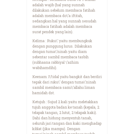
adalah wajib (hal yang sunnah
dilakukan sebelum membaca fatihah
adalah membaca do\’a iftitah,
sedangkan hal yang sunnah sesudah
membaca fatihah adalah membaca
surat pendek yang lain).
Kelima : Ruku\’ yaitu membungkuk
dengan punggung lurus. Dilakukan
dengan tuma\’ninah yaitu diam
sebentar sambil membaca tasbih
(subhaana rabbiyal \’azhim
wabihamdihi).
Keenam: I\’tidal yaitu bangkit dan berdiri
tegak dari ruku\’ dengan tuma\’ninah
sambil membaca sami\’allahu liman
hamidah dst.
Ketujuh : Sujud 2 kali yaitu meletakkan
tujuh anggota badan ke tanah (kepala, 2
telapak tangan, 2 lutut, 2 telapak kaki).
Dahi dan hidung menyentuh tanah,
seluruh jari tangan dan kaki menghadap
kiblat (jika mampu). Dengan
tuma\’ninah sambil membaca tasbih