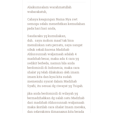
Alaikumsalam warahmatullah
wabarakatuh,
Cahaya keagungan Nama Nya swt
semoga selalu menerbitkan kemudahan
pada hari hari anda,
Saudaraku yg kumuliakan,
duh.. saya mohon maaf tak bisa
menuliskan satu persatu, saya sangat
sibuk sekali karena Madzhab
Ahlussunnah waljamaah adalah 4
madzhab besar, maka ada 4 cara yg
sedikit berbeda, namun bila anda
berdomisili di Indonesia, maka cara
shalat yg telah dilakukan oleh imam
imam kita dan kyai kita sudah
memenuhi syarat dalam Madzhab
Syafii, itu sesuai dg riwayat yg Tsigah.
jika anda berdomisili di wilayah yg
bermadzhabkan dg salah satu Madzhab
dari madzhab Ahlussunnah waljamaah
maka ikutilah cara shalat Imam mereka,
dan selayaknya dimanapun kita berada