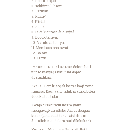
2. Berdiri tegak
3. Takbiratul ihram
4. Fatihah
5. Ruku\’
6. I\’tidal
7. Sujud
8. Duduk antara dua sujud
9. Duduk tahiyat
10. Membaca tahiyat
11. Membaca shalawat
12. Salam
13. Tertib
Pertama : Niat dilakukan dalam hati,
untuk menjaga hati niat dapat
dilafazhkan.
Kedua : Berdiri tegak hanya bagi yang
mampu. Bagi yang tidak mampu boleh
duduk atau tidur.
Ketiga : Takbiratul Ihram yaitu
mengucapkan Allahu Akbar dengan
keras (pada saat takbiratul ihram
disinilah niat dalam hati dilakukan).
Keempat : Membaca Surat Al-Fatihah