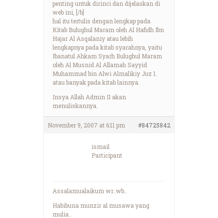
penting untuk dirinci dan dijelaskan di
web ini, [/b]
hal itu tertulis dengan lengkap pada
Kitab Bulughul Maram oleh Al Hafidh Ibn
Hajar Al Asqalaniy atau lebih
lengkapnya pada kitab syarahnya, yaitu
Ibanatul Ahkam Syarh Bulughul Maram
oleh Al Musnid Al Allamah Sayyid
Muhammad bin Alwi Almalikiy Juz 1.
atau banyak pada kitab lainnya.
Insya Allah Admin II akan
menuliskannya.
November 9, 2007 at 6:11 pm
#84725842
ismail
Participant
Assalamualaikum wr..wb..
Habibuna munzir al musawa yang
mulia..