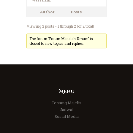
Author
Posts
Viewing 2 posts - 1 through 2 (of 2 total)
The forum ‘Forum Masalah Umum’ is
closed to new topics and replies.
Menu
Tentang Majelis
Jadwal
Sosial Media