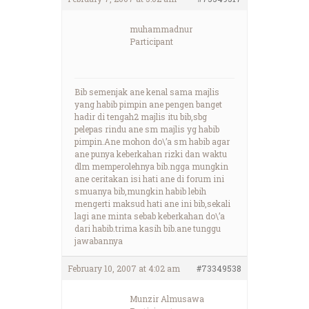
muhammadnur
Participant
Bib semenjak ane kenal sama majlis
yang habib pimpin ane pengen banget
hadir di tengah2 majlis itu bib,sbg
pelepas rindu ane sm majlis yg habib
pimpin.Ane mohon do\’a sm habib agar
ane punya keberkahan rizki dan waktu
dlm memperolehnya bib.ngga mungkin
ane ceritakan isi hati ane di forum ini
smuanya bib,mungkin habib lebih
mengerti maksud hati ane ini bib,sekali
lagi ane minta sebab keberkahan do\’a
dari habib.trima kasih bib.ane tunggu
jawabannya
February 10, 2007 at 4:02 am
#73349538
Munzir Almusawa