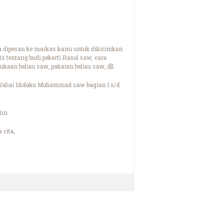
sa dipesan ke markas kami untuk dikirimkan
tentang budi pekerti Rasul saw, cara
kaan beliau saw, pakaian beliau saw, dll.
: Wahai Idolaku Muhammad saw bagian I s/d
iin
 cita,