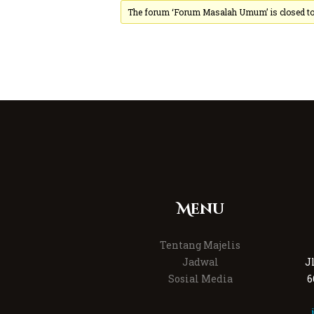
The forum ‘Forum Masalah Umum’ is closed to 
Menu
Tentang Majelis
Jadwal
J
Sosial Media
6