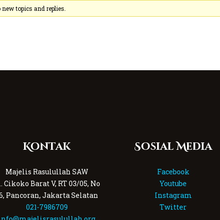
new topics and replies.
Kontak
Sosial Media
Majelis Rasulullah SAW
Facebook
l. Cikoko Barat V, RT 03/05, No
Youtube
6, Pancoran, Jakarta Selatan
Instagram
021-7986709
Twitter
info@majelisrasulullah.org