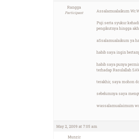
Rangga
Assalamualaikum Wr.
Participant
Puji serta syukur keha
pengikutnya hingga ak
aSsalamualaikum ya hab
habib saya ingin berta
habib saya punya permin
terhadap Rasulallah SAW
terakhir, saya mohon d
sebelumnya saya menguc
wassalamualaimum wr
May 2, 2009 at 7:05 am
Munzir