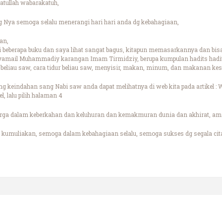
tullah wabarakatuh,
 Nya semoga selalu menerangi hari hari anda dg kebahagiaan,
an,
ri beberapa buku dan saya lihat sangat bagus, kitapun memasarkannya dan bi
syamail Muhammadiy karangan Imam Tirmidziy, berupa kumpulan hadits hadits 
 beliau saw, cara tidur beliau saw, menyisir, makan, minum, dan makanan kesu
ng keindahan sang Nabi saw anda dapat melihatnya di web kita pada artikel 
el, lalu pilih halaman 4
rga dalam keberkahan dan keluhuran dan kemakmuran dunia dan akhirat, am
kumuliakan, semoga dalam kebahagiaan selalu, semoga sukses dg segala cita