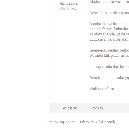
Alaikumsalam warahma
Almusawa
Participant
Kesejukan kasih sayang
Saudaraku yg kumuliak
ada salah satu buku da
ke alamat anda, yaitu 
duduknya, cara berjalan
mengenai sekilas tenta
IV. anda klik pada : artik
semoga anda dan kelua
Demikian saudaraku yg 
Wallahu a\’lam
Author
Posts
Viewing 2 posts - 1 through 2 (of 2 total)