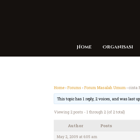
Home
Organisasi
Home
›
Forums
›
Forum Masalah Umum
›
cinta 
This topic has 1 reply, 2 voices, and was last 
Viewing 2 posts - 1 through 2 (of 2 total)
Author
Posts
May 2, 2009 at 6:05 am