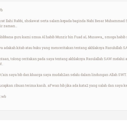
Wb
dirat Ilahi Rabbi, sholawat serta salam kepada baginda Nabi Besar Muhammad 
hir zaman…
ibbana guru kami smua Al habib Munzir bin Fuad aL Musawa,, smoga habib sla
nya adakah kitab atau buku yang menceritakan tentang akhlaknya Rasulullah 
taan, tolong ceritakan pada saya tentang akhlaknya Rasulallah SAW melalui ar
..
o\’ain saya bib dan kluarga saya mudah2an selalu dalam lindungan Allah SWT
apkan ribuan terima kasih. aFwan bib jika ada kata2 yang salah dan saya k
.wb