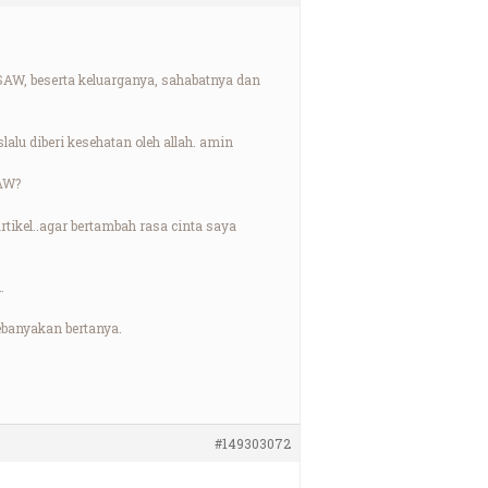
SAW, beserta keluarganya, sahabatnya dan
lu diberi kesehatan oleh allah. amin
SAW?
tikel..agar bertambah rasa cinta saya
…
ebanyakan bertanya.
#149303072