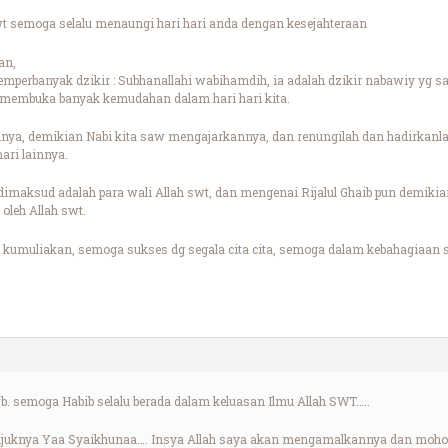
semoga selalu menaungi hari hari anda dengan kesejahteraan
an,
perbanyak dzikir : Subhanallahi wabihamdih, ia adalah dzikir nabawiy yg s
 membuka banyak kemudahan dalam hari hari kita.
ginya, demikian Nabi kita saw mengajarkannya, dan renungilah dan hadirkanla
ari lainnya.
dimaksud adalah para wali Allah swt, dan mengenai Rijalul Ghaib pun demikian,
 oleh Allah swt.
kumuliakan, semoga sukses dg segala cita cita, semoga dalam kebahagiaan s
 semoga Habib selalu berada dalam keluasan Ilmu Allah SWT…..
unjuknya Yaa Syaikhunaa…. Insya Allah saya akan mengamalkannya dan moh