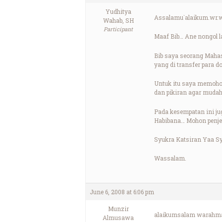
Yudhitya
Assalamu`alaikum.wr.wb
Wahab, SH
Participant
Maaf Bib… Ane nongol l
Bib saya seorang Maha
yang di transfer para do
Untuk itu saya memoho
dan pikiran agar muda
Pada kesempatan ini jug
Habibana… Mohon penje
Syukra Katsiran Yaa S
Wassalam.
June 6, 2008 at 6:06 pm
Munzir
alaikumsalam warahmat
Almusawa