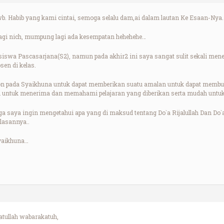
. Habib yang kami cintai, semoga selalu dam,ai dalam lautan Ke Esaan-Nya.
agi nich, mumpung lagi ada kesempatan hehehehe…
siswa Pascasarjana(S2), namun pada akhir2 ini saya sangat sulit sekali m
sen di kelas.
n pada Syaikhuna untuk dapat memberikan suatu amalan untuk dapat membuk
h untuk menerima dan memahami pelajaran yang diberikan serta mudah untu
a saya ingin mengetahui apa yang di maksud tentang Do`a Rijalullah Dan Do`a 
lasannya..
yaikhuna…
ullah wabarakatuh,