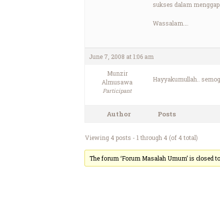
sukses dalam menggapai 
Wassalam….
June 7, 2008 at 1:06 am
Munzir
Hayyakumullah.. semog
Almusawa
Participant
Author
Posts
Viewing 4 posts - 1 through 4 (of 4 total)
The forum ‘Forum Masalah Umum’ is closed to 