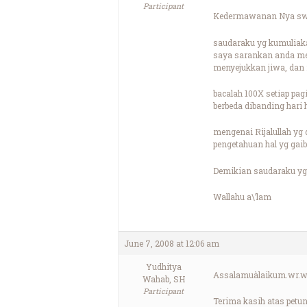
Participant
Kedermawanan Nya swt 
saudaraku yg kumuliak
saya sarankan anda mem
menyejukkan jiwa, dan
bacalah 100X setiap pa
berbeda dibanding hari h
mengenai Rijalullah yg 
pengetahuan hal yg gaib
Demikian saudaraku yg 
Wallahu a\’lam
June 7, 2008 at 12:06 am
Yudhitya
Assalamuàlaikum.wr.wb.
Wahab, SH
Participant
Terima kasih atas pet