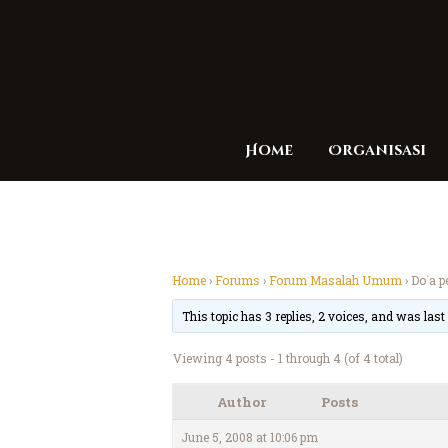
Home
Organisasi
Home
›
Forums
›
Forum Masalah Umum
›
Do`a p
This topic has 3 replies, 2 voices, and was las
Viewing 4 posts - 1 through 4 (of 4 total)
Author
Posts
June 5, 2008 at 10:06 pm