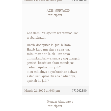
AZIS NURYADIN
Participant
Assalamu \’alaykum warahmatullahi
wabarakatuh.
Habib, door price itu judi bukan?
Habib, kalo misalnya saya jual
minuman sari buah. Dan saya
umumkan bahwa siapa yang menjadi
pembeli kesekian akan mendapat
hadiah. Apakah ini judi?
atau misalnya saya katakan bahwa
salah satu gelas itu ada hadiahnya,
apakah itu judi?
March 21, 2006 at 6:03 pm
#71962380
Munzir Almusawa
Participant