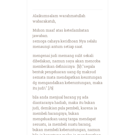
Alaikumsalam warahmatullah
wabarakatuh,
Mohon maaf atas keterlambatan
jawaban.
semoga cahaya keridhoan Nya selalu
menaungi antum setiap saat.
mengenai judi memang sulit sekali
dibedakan, namun saya akan mencoba
memberikan definisinya : [b]\"segala
bentuk pengeluaran uang dg maksud
semata mata mendapatkan keuntungan
dg mengandalkan keberuntungan, maka
itu judi\".[/b]
bila anda menjual barang yg ada
diantaranya hadiah, maka itu bukan
judi, demikian pula pembeli, karena ia
membeli barangnya, bukan
mengeluarkan uang tanpa mendapat
sesuatu, ia membeli suatu barang,
bukan membeli keberuntungan, namun
bila ia beruntung maka ia mendapatkan