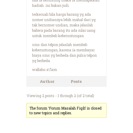
hadiah. ini bukan judi.
terkecuali bila harga barang yg ada
nomer undiannya lebih mahal dari yg
tak bernomer undian, maka jelaslah
bahwa pada barang itu ada nilai uang
untuk membeli keberuntungan.
sms dan telpon jelaslah membeli
keberuntungan, karena ia membayar
biaya sms yg berbeda dan pulsa telpon
yg berbeda.
wallahu a\’lam
Author
Posts
Viewing 2 posts - 1 through 2 (of 2 total)
The forum ‘Forum Masalah Fiqih’ is closed
to new topics and replies.