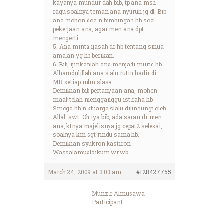
kayanya mundur dah bib, tp ana msh
ragu soalnya teman ana nyuruh jg dl. Bib
ana mohon doa n bimbingan hb soal
pekerjaan ana, agar men ana dpt
mengerti.
5. Ana minta ijasah dr hb tentang smua
amalan yg hb berikan.
6. Bib, ijinkanlah ana menjadi murid hb.
Alhamdulillah ana slalu rutin hadir di
MR setiap mlm slasa.
Demikian bib pertanyaan ana, mohon
maaf telah mengganggu istiraha hb.
Smoga hb n kluarga slalu dilindungi oleh
Allah swt. Oh iya bib, ada saran dr men
ana, ktnya majelisnya jg cepat2 selesai,
soalnya km sgt rindu sama hb.
Demikian syukron kastiron.
Wassalamualaikum wr.wb.
March 24, 2009 at 3:03 am
#128427755
Munzir Almusawa
Participant