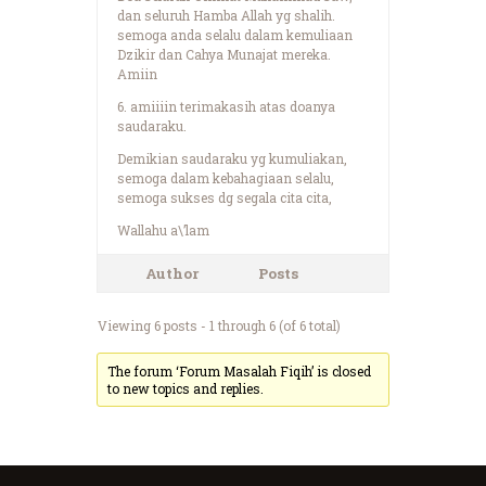
dan seluruh Hamba Allah yg shalih.
semoga anda selalu dalam kemuliaan
Dzikir dan Cahya Munajat mereka.
Amiin
6. amiiiin terimakasih atas doanya
saudaraku.
Demikian saudaraku yg kumuliakan,
semoga dalam kebahagiaan selalu,
semoga sukses dg segala cita cita,
Wallahu a\’lam
Author
Posts
Viewing 6 posts - 1 through 6 (of 6 total)
The forum ‘Forum Masalah Fiqih’ is closed
to new topics and replies.