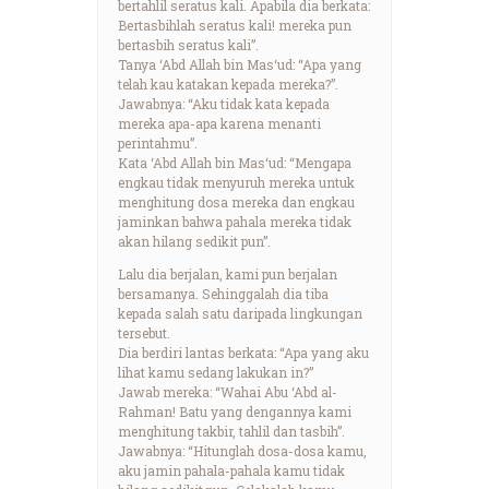
bertahlil seratus kali. Apabila dia berkata:
Bertasbihlah seratus kali! mereka pun
bertasbih seratus kali”.
Tanya ‘Abd Allah bin Mas‘ud: “Apa yang
telah kau katakan kepada mereka?”.
Jawabnya: “Aku tidak kata kepada
mereka apa-apa karena menanti
perintahmu”.
Kata ‘Abd Allah bin Mas‘ud: “Mengapa
engkau tidak menyuruh mereka untuk
menghitung dosa mereka dan engkau
jaminkan bahwa pahala mereka tidak
akan hilang sedikit pun”.
Lalu dia berjalan, kami pun berjalan
bersamanya. Sehinggalah dia tiba
kepada salah satu daripada lingkungan
tersebut.
Dia berdiri lantas berkata: “Apa yang aku
lihat kamu sedang lakukan in?”
Jawab mereka: “Wahai Abu ‘Abd al-
Rahman! Batu yang dengannya kami
menghitung takbir, tahlil dan tasbih”.
Jawabnya: “Hitunglah dosa-dosa kamu,
aku jamin pahala-pahala kamu tidak