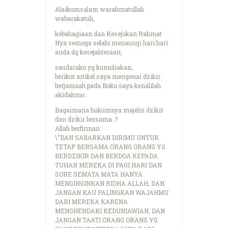
Alaikumsalam warahmatullah
wabarakatuh,
kebahagiaan dan Kesejukan Rahmat
Nya semoga selalu menaungi hari hari
anda dg kesejahteraan,
saudaraku yg kumuliakan,
berikut artikel saya mengenai dzikir
berjamaah pada Buku saya kenalilah
akidahmu :
Bagaimana hukumnya majelis dzikir
dan dzikir bersama..?
Allah berfirman :
\"DAN SABARKAN DIRIMU UNTUK
TETAP BERSAMA ORANG ORANG YG
BERDZIKIR DAN BERDOA KEPADA
TUHAN MEREKA DI PAGI HARI DAN
SORE SEMATA MATA HANYA
MENGINGINKAN RIDHA ALLAH, DAN
JANGAN KAU PALINGKAN WAJAHMU
DARI MEREKA KARENA
MENGHENDAKI KEDUNIAWIAN, DAN
JANGAN TAATI ORANG ORANG YG