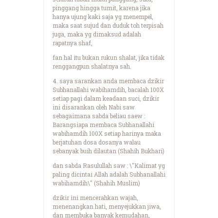
pinggang hingga tumit, karena jika
hanya ujung kaki saja yg menempel,
maka saat sujud dan duduk toh terpisah
juga, maka yg dimaksud adalah
rapatnya shaf,
fan hal itu bukan rukun shalat, jika tidak
renggangpun shalatnya sah.
4. saya sarankan anda membaca dzikir
Subhanallahi wabihamdih, bacalah 100X
setiap pagi dalam keadaan suci, dzikir
ini disarankan oleh Nabi saw
sebagaimana sabda beliau saew :
Barangsiapa membaca Subhanallahi
wabihamdih 100X setiap harinya maka
berjatuhan dosa dosanya walau
sebanyak buih dilautan (Shahih Bukhari)
dan sabda Rasulullah saw : \"Kalimat yg
paling dicintai Allah adalah Subhanallahi
wabihamdih\" (Shahih Muslim)
dzikir ini mencerahkan wajah,
menenangkan hati, menyejukkan jiwa,
dan membuka banyak kemudahan,