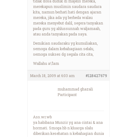
tidak dosa duduk di majelis mereka,
merekapun muslimin saudara saudara
kita, namun berhati hati dengan ajaran
mereka, jika ada yg berbeda walau
mereka menyebut dalil, segera tanyakan
pada guru yg ahlussunnah waljamaah,
atau anda tanyakan pada saya.
Demikian saudaraku yg kumuliakan,
semoga dalam kebahagiaan selalu,
semoga sukses dg segala cita cita,
Wallahu a\’lam
March 18, 2009 at 6:03 am
#128427679
muhammad ghazali
Participant
Ass.wr.wb
ya habibana Munzir yg ana cintai & ana
hormati. Smoga hb n kluarga slalu
diberikan kesehatan n kebahagian dunia