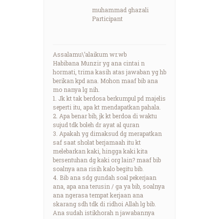
muhammad ghazali
Participant
Assalamu\’alaikum wr.wb
Habibana Munzir yg ana cintai n
hormati, trima kasih atas jawaban yg hb
berikan kpd ana. Mohon maaf bib ana
mo nanya lg nih.
1. Jk kt tak berdosa berkumpul pd majelis
seperti itu, apa kt mendapatkan pahala.
2. Apa benar bib, jk kt berdoa di waktu
sujud tdk boleh dr ayat al quran
3. Apakah yg dimaksud dg merapatkan
saf saat sholat berjamaah itu kt
melebarkan kaki, hingga kaki kita
bersentuhan dg kaki org lain? maaf bib
soalnya ana risih kalo begitu bib.
4. Bib ana sdg gundah soal pekerjaan
ana, apa ana terusin / ga ya bib, soalnya
ana ngerasa tempat kerjaan ana
skarang sdh tdk di ridhoi Allah lg bib.
Ana sudah istikhorah n jawabannya