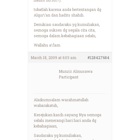
tobatlah karena anda bertentangan dg
Alqur\’an dan hadits shahih.
Demikian saudaraku yg kumuliakan,
semoga sukses dg segala cita cita,
semoga dalam kebahagiaan selalu,
Wallahu a\’lam
March 18, 2009 at 6:03 am
#128427684
Munzir Almusawa
Participant
Alaikumsalam warahmatullah
wabarakatuh,
Kesejukan kasih sayang Nya semoga
selalu menerangi hari hari anda dg
kebahagiaan,
Saudaraku yg kumuliakan,