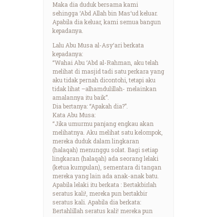
Maka dia duduk bersama kami
sehingga ‘Abd Allah bin Mas‘ud keluar.
Apabila dia keluar, kami semua bangun
kepadanya.
Lalu Abu Musa al-Asy‘ari berkata
kepadanya:
“Wahai Abu ‘Abd al-Rahman, aku telah
melihat di masjid tadi satu perkara yang
aku tidak pernah dicontohi, tetapi aku
tidak lihat –alhamdulillah- melainkan
amalannya itu baik”.
Dia bertanya: “Apakah dia?”.
Kata Abu Musa:
“Jika umurmu panjang engkau akan
melihatnya. Aku melihat satu kelompok,
mereka duduk dalam lingkaran
(halaqah) menunggu solat. Bagi setiap
lingkaran (halaqah) ada seorang lelaki
(ketua kumpulan), sementara di tangan
mereka yang lain ada anak-anak batu.
Apabila lelaki itu berkata : Bertakbirlah
seratus kali!, mereka pun bertakbir
seratus kali. Apabila dia berkata:
Bertahlillah seratus kali! mereka pun