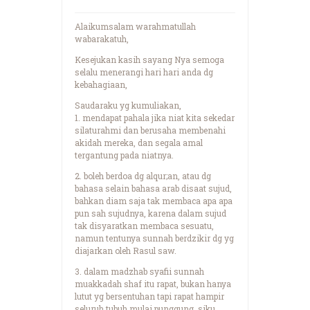
Alaikumsalam warahmatullah
wabarakatuh,
Kesejukan kasih sayang Nya semoga
selalu menerangi hari hari anda dg
kebahagiaan,
Saudaraku yg kumuliakan,
1. mendapat pahala jika niat kita sekedar
silaturahmi dan berusaha membenahi
akidah mereka, dan segala amal
tergantung pada niatnya.
2. boleh berdoa dg alqur;an, atau dg
bahasa selain bahasa arab disaat sujud,
bahkan diam saja tak membaca apa apa
pun sah sujudnya, karena dalam sujud
tak disyaratkan membaca sesuatu,
namun tentunya sunnah berdzikir dg yg
diajarkan oleh Rasul saw.
3. dalam madzhab syafii sunnah
muakkadah shaf itu rapat, bukan hanya
lutut yg bersentuhan tapi rapat hampir
seluruh tubuh mulai punggung, siku,