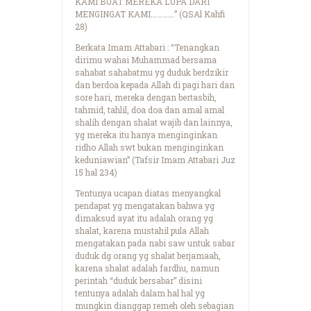
KAMI BUAT MEREKA LUPA DARI
MENGINGAT KAMI………….” (QSAl Kahfi
28)
Berkata Imam Attabari : “Tenangkan
dirimu wahai Muhammad bersama
sahabat sahabatmu yg duduk berdzikir
dan berdoa kepada Allah di pagi hari dan
sore hari, mereka dengan bertasbih,
tahmid, tahlil, doa doa dan amal amal
shalih dengan shalat wajib dan lainnya,
yg mereka itu hanya menginginkan
ridho Allah swt bukan menginginkan
keduniawian” (Tafsir Imam Attabari Juz
15 hal 234)
Tentunya ucapan diatas menyangkal
pendapat yg mengatakan bahwa yg
dimaksud ayat itu adalah orang yg
shalat, karena mustahil pula Allah
mengatakan pada nabi saw untuk sabar
duduk dg orang yg shalat berjamaah,
karena shalat adalah fardhu, namun
perintah “duduk bersabar” disini
tentunya adalah dalam hal hal yg
mungkin dianggap remeh oleh sebagian