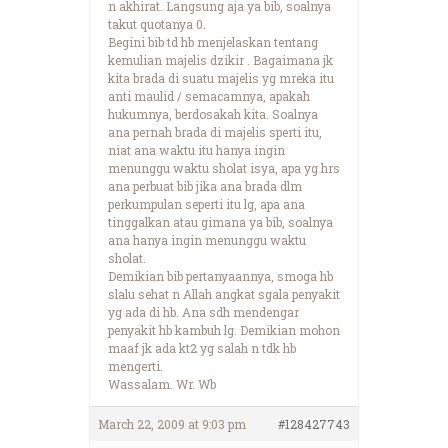
n akhirat. Langsung aja ya bib, soalnya
takut quotanya 0.
Begini bib td hb menjelaskan tentang
kemulian majelis dzikir . Bagaimana jk
kita brada di suatu majelis yg mreka itu
anti maulid / semacamnya, apakah
hukumnya, berdosakah kita. Soalnya
ana pernah brada di majelis sperti itu,
niat ana waktu itu hanya ingin
menunggu waktu sholat isya, apa yg hrs
ana perbuat bib jika ana brada dlm
perkumpulan seperti itu lg, apa ana
tinggalkan atau gimana ya bib, soalnya
ana hanya ingin menunggu waktu
sholat.
Demikian bib pertanyaannya, smoga hb
slalu sehat n Allah angkat sgala penyakit
yg ada di hb. Ana sdh mendengar
penyakit hb kambuh lg. Demikian mohon
maaf jk ada kt2 yg salah n tdk hb
mengerti.
Wassalam. Wr. Wb
March 22, 2009 at 9:03 pm
#128427743