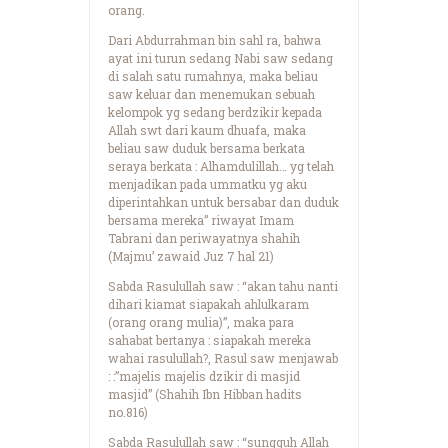
orang.
Dari Abdurrahman bin sahl ra, bahwa
ayat ini turun sedang Nabi saw sedang
di salah satu rumahnya, maka beliau
saw keluar dan menemukan sebuah
kelompok yg sedang berdzikir kepada
Allah swt dari kaum dhuafa, maka
beliau saw duduk bersama berkata
seraya berkata : Alhamdulillah… yg telah
menjadikan pada ummatku yg aku
diperintahkan untuk bersabar dan duduk
bersama mereka” riwayat Imam
Tabrani dan periwayatnya shahih
(Majmu’ zawaid Juz 7 hal 21)
Sabda Rasulullah saw : “akan tahu nanti
dihari kiamat siapakah ahlulkaram
(orang orang mulia)”, maka para
sahabat bertanya : siapakah mereka
wahai rasulullah?, Rasul saw menjawab
: :”majelis majelis dzikir di masjid
masjid” (Shahih Ibn Hibban hadits
no.816)
Sabda Rasulullah saw : “sungguh Allah