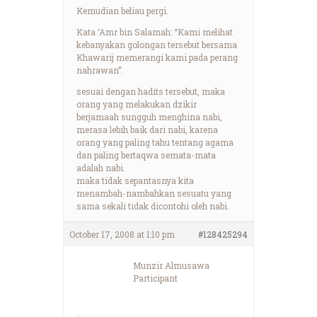
Kemudian beliau pergi.
Kata ‘Amr bin Salamah: “Kami melihat
kebanyakan golongan tersebut bersama
Khawarij memerangi kami pada perang
nahrawan”.
sesuai dengan hadits tersebut, maka
orang yang melakukan dzikir
berjamaah sungguh menghina nabi,
merasa lebih baik dari nabi, karena
orang yang paling tahu tentang agama
dan paling bertaqwa semata-mata
adalah nabi.
maka tidak sepantasnya kita
menambah-nambahkan sesuatu yang
sama sekali tidak dicontohi oleh nabi.
October 17, 2008 at 1:10 pm
#128425294
Munzir Almusawa
Participant