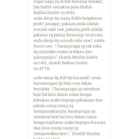
siapa siapa yg duduk bersama mereka”,
lalu hadits semakna pada Shahih
Bukhari hadits no.6045.
anda alergi dg orang dzikir berpakaian
putih?, kenapa?, pakaian putih adalah
sunnah nabi saw, pakaian putih adalah
pakaian yg paling disenangi rasul saw,
anda alergi dg sunnah nabi saw?, sabda
Rasul saw : \"barangsiapa yg tak suka
dg sunnahku maka ia bukan dari
golonganku\" Shahih Muslim hadits
no.1401, shahih Bukhari hadits
no,4776).
anda alergi dg Bid\’ah hasanah?, anda
bertentangan dg Nabi saw, beliau
bersabda : \"barangsiapa yg membuat
buat hal baru dalam islam berupa
kebaikan maka baginya pahalanya dan
pahala orang orang yg
mengamalkannya, barangsiapa yg
membuat buat hal baru dalam islam
berupa kejahatan maka baginya dosanya
dan dosa orang orang yg
mengamalkannya.\". (shahih Muslim
hadits no.1017).