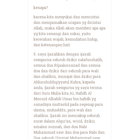
kenapa?
karena kita menyukai dan mencintai
dan mengamalkan ucapan yg dicintai
Allah, maka Allah akan memberi apa apa
yg kita senangi dan sukai, yaitu
kecerahan wajah, kemudahan hidup,
dan ketenangan hati
5. saya ijazahkan dengan ijazah
sempurna seluruh dzikir salafusshalih,
semua doa Rijaalussanad dan semua
doa dan dzikir dari seluruh para wali
dan shalihin, munajat dan dzikir para
Ahlusshiddiqiyyatul Kubra, kepada
anda, Ijazah sempurna yg saya terima
dari Guru Mulia kita AL Hafidh Al
Musnid Alhabib Umar bin hafidh yg
sanadnya muttashil pada segenap para
ulama, muhaddits, para wali dan
shalihin. Ijazah ini mencakup seluruh
surat dalam Alqur’an, wirid, dzikir,
amalan sunnah, dan doa Nabi
Muhammad saw dan doa para Nabi dan
Doa seluruh Ummat Muhammad saw,