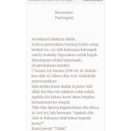
Rusmanto
Participant
Assalamu\’alaikum Habib….
mohon pencerahan tentang hadits yang
berikut ini…ini oleh kalangan kelompok
salafy/wahaby digunakan untuk hujjah
dilarangnya dzikir berjamaah…
ini pernyataan mereka:
\"Sunan Ad-Darimi (I/68-69, di-shahih-
kan oleh Al-Albani dlm Ash-Shahihah)
meriwayatkan:
Satu ketika kami duduk di pintu ‘Abd
Allah bin Mas‘ud sebelum solat subuh.
Apabila dia keluar, kami akan berjalan
bersamanya ke masjid.
Tiba-tiba datang kepada kami Abu Musa
al-Asy‘ari, lalu bertanya: “Apakah Abu
‘Abd al-Rahman telah keluar kepada
kamu?”.
Kami jawab: “Tidak!”.