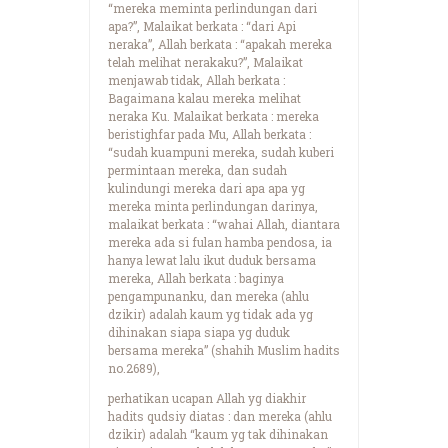
“mereka meminta perlindungan dari
apa?”, Malaikat berkata : “dari Api
neraka”, Allah berkata : “apakah mereka
telah melihat nerakaku?”, Malaikat
menjawab tidak, Allah berkata :
Bagaimana kalau mereka melihat
neraka Ku. Malaikat berkata : mereka
beristighfar pada Mu, Allah berkata :
“sudah kuampuni mereka, sudah kuberi
permintaan mereka, dan sudah
kulindungi mereka dari apa apa yg
mereka minta perlindungan darinya,
malaikat berkata : “wahai Allah, diantara
mereka ada si fulan hamba pendosa, ia
hanya lewat lalu ikut duduk bersama
mereka, Allah berkata : baginya
pengampunanku, dan mereka (ahlu
dzikir) adalah kaum yg tidak ada yg
dihinakan siapa siapa yg duduk
bersama mereka” (shahih Muslim hadits
no.2689),
perhatikan ucapan Allah yg diakhir
hadits qudsiy diatas : dan mereka (ahlu
dzikir) adalah “kaum yg tak dihinakan