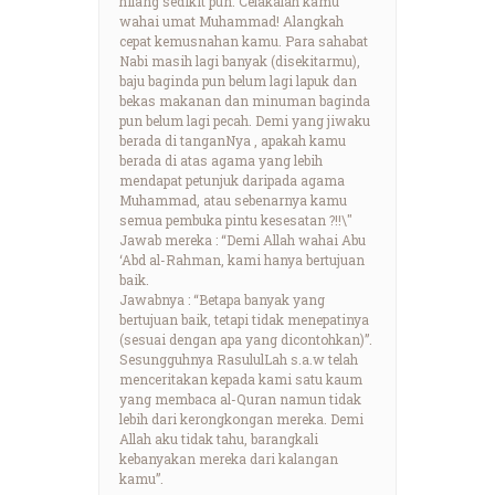
hilang sedikit pun. Celakalah kamu
wahai umat Muhammad! Alangkah
cepat kemusnahan kamu. Para sahabat
Nabi masih lagi banyak (disekitarmu),
baju baginda pun belum lagi lapuk dan
bekas makanan dan minuman baginda
pun belum lagi pecah. Demi yang jiwaku
berada di tanganNya , apakah kamu
berada di atas agama yang lebih
mendapat petunjuk daripada agama
Muhammad, atau sebenarnya kamu
semua pembuka pintu kesesatan ?!!\"
Jawab mereka : “Demi Allah wahai Abu
‘Abd al-Rahman, kami hanya bertujuan
baik.
Jawabnya : “Betapa banyak yang
bertujuan baik, tetapi tidak menepatinya
(sesuai dengan apa yang dicontohkan)”.
Sesungguhnya RasululLah s.a.w telah
menceritakan kepada kami satu kaum
yang membaca al-Quran namun tidak
lebih dari kerongkongan mereka. Demi
Allah aku tidak tahu, barangkali
kebanyakan mereka dari kalangan
kamu”.