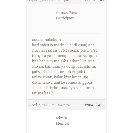
Ahmad Rivai
Participant
assalamulaikum.
hari sabtu kemarin (5 april 2008) ana
melihat siaran TVRI sekitar pukul 5.30.
ternyata yang mengisi acaranya. guru
kita habib munzir disiarkan live. ana
mohon bantuannya dong buat admin.
jadwal habib munzir di tv .jadi tidak
terlewatkan, kalau bisa langsung
dikirim ke email ke semua anggota
majelis. hehehe.. maaf ya pak admin.
terima kasih
April 7, 2008 at 8:04 pm
#98497431
admin
Member