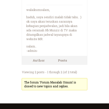
walaikumsalam,
haduh, saya sendiri malah tidak tahu.. :)
ok saya akan teruskan sarannya
kebagian penjadwalan, jadi bila akan
ada ceramah Hb Munzir di TV maka
ditampilkan jadwal tayangnya di
website MR.
salam..
-admin-
Author
Posts
Viewing 2 posts - 1 through 2 (of 2 total)
The forum ‘Forum Masalah Umum’ is
closed to new topics and replies.