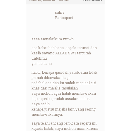
sahri
Participant
assalamualaikum wr wb
apa kabar habibana, segala rahmat dan
kasih sayang ALLAH SWT tercurah
untukmu
ya habibana.
habib, kenapa qasidah yarobbama tidak
pernah dibawakan lagi.
padahal qasidah itu sudah menjadi ciri
khas dari majelis rasulullah
saya mohon agar habib membawakan
lagi seperti qasidah assalamualaik,
saya sedih
kenapa justru majelis lain yang sering
membawakannya.
saya telah lancang berbicara seperti ini
kepada habib, saya mohon maaf karena