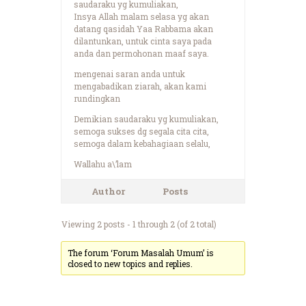
saudaraku yg kumuliakan,
Insya Allah malam selasa yg akan
datang qasidah Yaa Rabbama akan
dilantunkan, untuk cinta saya pada
anda dan permohonan maaf saya.
mengenai saran anda untuk
mengabadikan ziarah, akan kami
rundingkan
Demikian saudaraku yg kumuliakan,
semoga sukses dg segala cita cita,
semoga dalam kebahagiaan selalu,
Wallahu a\’lam
Author
Posts
Viewing 2 posts - 1 through 2 (of 2 total)
The forum ‘Forum Masalah Umum’ is
closed to new topics and replies.