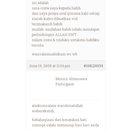
ini adalah
rasa cinta saya kepada habib.
dan saya punya usul gimana kalo setiap
ziarah kubro dibuatkan vcd.
terimakasih habib.
mudah-mudahan habib selalu mendapat
perlindungan ALLAH SWT.
salam cinta & rinduku untukmu habibku
tercnta.
wassalamualaikum wr wb
June 19, 2008 at 11:06 pm
#108129939
Munzir Almusawa
Participant
alaikumsalam warahmatullah
wabarakatuh,
Kebahagiaan dan kesejukan hati
semoga selalu menaungi hari hari anda