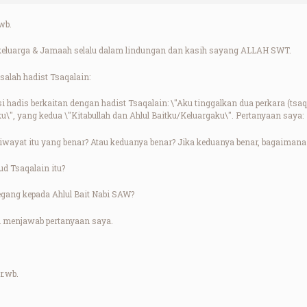
wb.
keluarga & Jamaah selalu dalam lindungan dan kasih sayang ALLAH SWT.
salah hadist Tsaqalain:
 hadis berkaitan dengan hadist Tsaqalain: \"Aku tinggalkan dua perkara (tsa
u\", yang kedua \"Kitabullah dan Ahlul Baitku/Keluargaku\". Pertanyaan saya:
riwayat itu yang benar? Atau keduanya benar? Jika keduanya benar, bagaima
d Tsaqalain itu?
gang kepada Ahlul Bait Nabi SAW?
 menjawab pertanyaan saya.
r.wb.