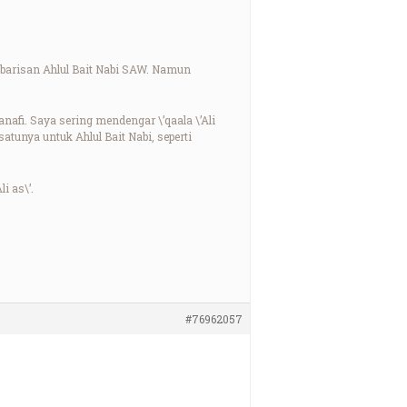
 barisan Ahlul Bait Nabi SAW. Namun
afi. Saya sering mendengar \’qaala \’Ali
atunya untuk Ahlul Bait Nabi, seperti
i as\’.
#76962057