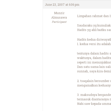
June 23, 2007 at 6:06 pm
Munzir
Limpahan rahmat dan In
Almusawa
Participant
Saudaraku yg kumuliak
Hadits yg ahli baitku 
Hadits kedua diriwayat
1. kedua versi itu adala
tentunya dalam hadits s
waktunya, dalam hadits 
seperti ini menunjukka
Dan satu sama lain salin
sunnah, saya kira demi
2. tsaqalain bersumber d
mengamalkan keduanya 
3. maksudnya bergande
termasuk diantaranya m
Nabi saw kepada umma