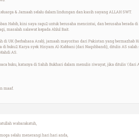
keluarga & Jamaah selalu dalam lindungan dan kasih sayang ALLAH SWT.
ban Habib, kini saya ragu2 untuk berusaha mencintai, dan berusaha berada di
agi, masalah salawat kepada Ahlul Bait.
 di UK (berbahasa Arab), jamaah mayoritas dari Pakistan yang bermazhab Han
a di buku2 Karya syek Hisyam Al-Kabbani (dari Naqshbandi), ditulis AS salah s
Mahdi AS.
a buku, katanya di Sahih Bukhari dalam menulis riwayat, jika ditulis \’dari Al
n maaf.
tullah wabarakatuh,
oga selalu menerangi hari hari anda,