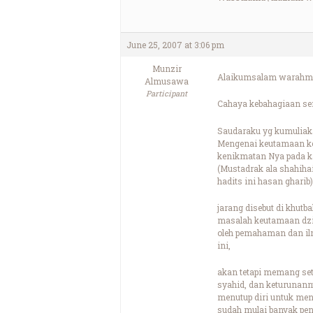
June 25, 2007 at 3:06 pm
Munzir
Alaikumsalam warahma
Almusawa
Participant
Cahaya kebahagiaan sem
Saudaraku yg kumuliak
Mengenai keutamaan kel
kenikmatan Nya pada kal
(Mustadrak ala shahiha
hadits ini hasan gharib
jarang disebut di khut
masalah keutamaan dzik
oleh pemahaman dan ilm
ini,
akan tetapi memang sete
syahid, dan keturunann
menutup diri untuk men
sudah mulai banyak pen