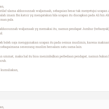
an,
htilaf ulama ahlussunnah waljamaah, sebagaian besar tak menyetujui ucapan 
dalah imam Ibn katsir yg mengatakan bila ucapan itu diucapkan pada Ali bin A
sman pula.
ahlussunnah waljamaah yg memakai itu, namun pendapat Jumhur (terbanyak)
ul.
h boleh saja menggunakan ucapan itu pada semua muslimin, karena maknanya
, sebagaimana seseorang muslim bersalam satu sama lain.
n ummat, maka hal itu bisa menimbulkan perbedaan pendapat, namun bukan 
kruh.
 kumuliakan,
an,