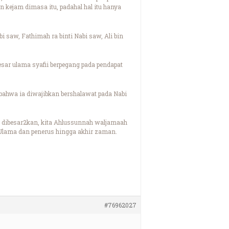
n kejam dimasa itu, padahal hal itu hanya
bi saw, Fathimah ra binti Nabi saw, Ali bin
ar ulama syafii berpegang pada pendapat
bahwa ia diwajibkan bershalawat pada Nabi
alu dibesar2kan, kita Ahlussunnah waljamaah
 Ulama dan penerus hingga akhir zaman.
#76962027