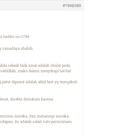
#76961985
y hadits no.3786
y sanadnya shahih.
abda sebaik baik amal adalah shalat pada
sabilillah, maka dalam menyikapi hal hal
 patut dipanut adalah ahlul bait yg mengikuti
g berat, disebut demikian karena
encintai mereka, dan menaungi mereka,
lapan, itu adalah salah satu permintaan