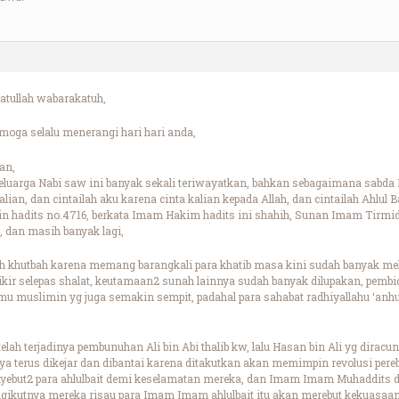
tullah wabarakatuh,
oga selalu menerangi hari hari anda,
an,
uarga Nabi saw ini banyak sekali teriwayatkan, bahkan sebagaimana sabda Na
ian, dan cintailah aku karena cinta kalian kepada Allah, dan cintailah Ahlul B
in hadits no.4716, berkata Imam Hakim hadits ini shahih, Sunan Imam Tirmi
), dan masih banyak lagi,
bah khutbah karena memang barangkali para khatib masa kini sudah banyak 
ir selepas shalat, keutamaan2 sunah lainnya sudah banyak dilupakan, pemb
u muslimin yg juga semakin sempit, padahal para sahabat radhiyallahu ‘anhu
lah terjadinya pembunuhan Ali bin Abi thalib kw, lalu Hasan bin Ali yg dirac
ya terus dikejar dan dibantai karena ditakutkan akan memimpin revolusi pere
yebut2 para ahlulbait demi keselamatan mereka, dan Imam Imam Muhaddits dari 
gikutnya mereka risau para Imam Imam ahlulbait itu akan merebut kekuasaan