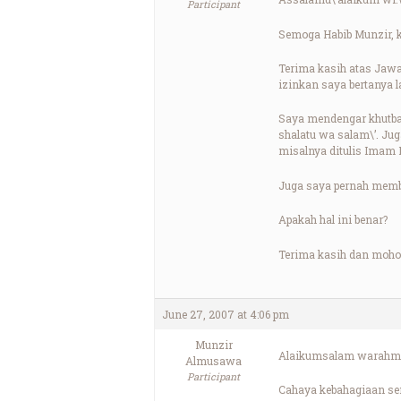
Participant
Semoga Habib Munzir, 
Terima kasih atas Jawa
izinkan saya bertanya l
Saya mendengar khutbah
shalatu wa salam\’. Jug
misalnya ditulis Imam 
Juga saya pernah membac
Apakah hal ini benar?
Terima kasih dan moho
June 27, 2007 at 4:06 pm
Munzir
Alaikumsalam warahma
Almusawa
Participant
Cahaya kebahagiaan sem