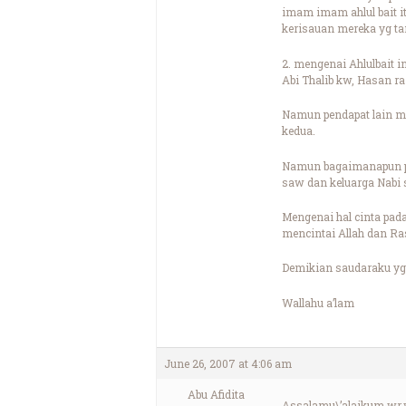
imam imam ahlul bait it
kerisauan mereka yg t
2. mengenai Ahlulbait i
Abi Thalib kw, Hasan ra
Namun pendapat lain me
kedua.
Namun bagaimanapun pen
saw dan keluarga Nabi 
Mengenai hal cinta pada
mencintai Allah dan Ra
Demikian saudaraku yg
Wallahu a’lam
June 26, 2007 at 4:06 am
Abu Afidita
Assalamu\’alaikum wr.