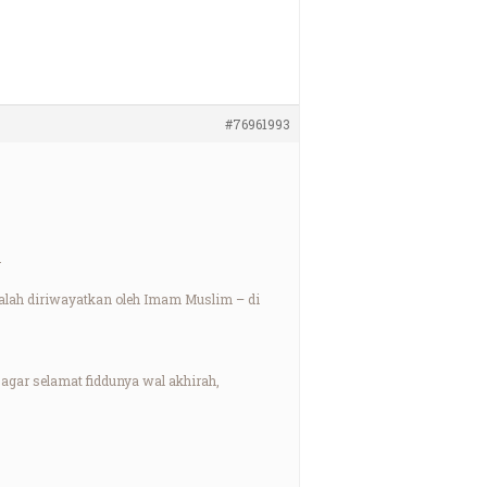
#76961993
.
 salah diriwayatkan oleh Imam Muslim – di
 agar selamat fiddunya wal akhirah,