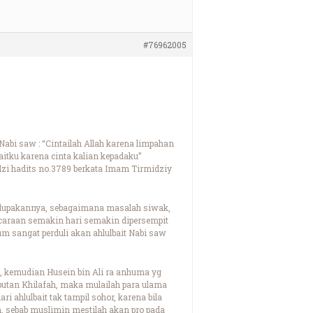
#76962005
bi saw : “Cintailah Allah karena limpahan
aitku karena cinta kalian kepadaku”
dzi hadits no.3789 berkata Imam Tirmidziy
melupakannya, sebagaimana masalah siwak,
icaraan semakin hari semakin dipersempit
m sangat perduli akan ahlulbait Nabi saw
un, kemudian Husein bin Ali ra anhuma yg
butan Khilafah, maka mulailah para ulama
ahlulbait tak tampil sohor, karena bila
, sebab muslimin mestilah akan pro pada