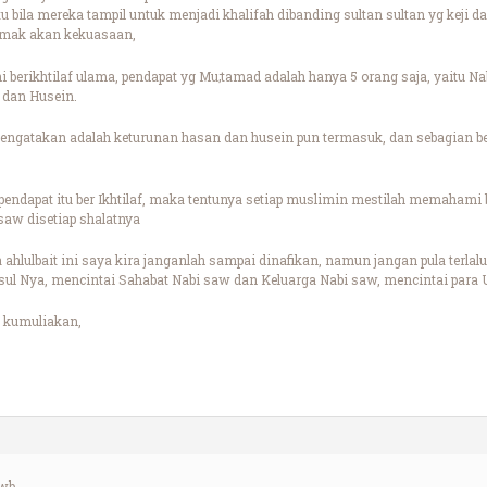
u bila mereka tampil untuk menjadi khalifah dibanding sultan sultan yg keji da
amak akan kekuasaan,
ni berikhtilaf ulama, pendapat yg Mu;tamad adalah hanya 5 orang saja, yaitu Na
 dan Husein.
ngatakan adalah keturunan hasan dan husein pun termasuk, dan sebagian bes
dapat itu ber Ikhtilaf, maka tentunya setiap muslimin mestilah memahami 
saw disetiap shalatnya
 ahlulbait ini saya kira janganlah sampai dinafikan, namun jangan pula terl
sul Nya, mencintai Sahabat Nabi saw dan Keluarga Nabi saw, mencintai para
 kumuliakan,
wb.