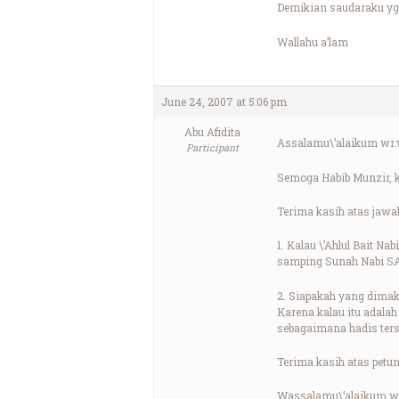
Demikian saudaraku yg
Wallahu a’lam
June 24, 2007 at 5:06 pm
Abu Afidita
Assalamu\’alaikum wr.
Participant
Semoga Habib Munzir, 
Terima kasih atas jawab
1. Kalau \’Ahlul Bait N
samping Sunah Nabi SAW
2. Siapakah yang dimaks
Karena kalau itu adalah
sebagaimana hadis ters
Terima kasih atas petun
Wassalamu\’alaikum w