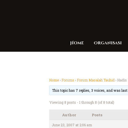
Home
Organisasi
Home
›
Forums
›
Forum Masalah Tauhid
›
Hadis 
This topic has 7 replies, 3 voices, and was las
Viewing 8 posts - 1 through 8 (of 8 total)
Author
Posts
June 23, 2007 at 2:06 am