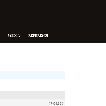
Media
Referensi
#76961970