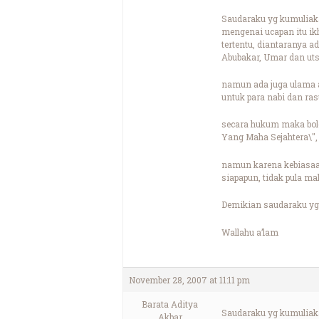
Saudaraku yg kumuliak
mengenai ucapan itu ik
tertentu, diantaranya a
Abubakar, Umar dan ut
namun ada juga ulama 
untuk para nabi dan ras
secara hukum maka bole
Yang Maha Sejahtera\"
namun karena kebiasaa
siapapun, tidak pula ma
Demikian saudaraku yg
Wallahu a’lam
November 28, 2007 at 11:11 pm
Barata Aditya
Saudaraku yg kumuliak
Akbar