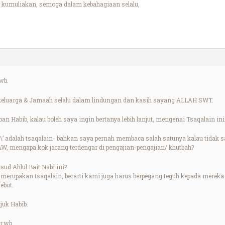
 kumuliakan, semoga dalam kebahagiaan selalu,
wb.
keluarga & Jamaah selalu dalam lindungan dan kasih sayang ALLAH SWT.
an Habib, kalau boleh saya ingin bertanya lebih lanjut, mengenai Tsaqalain ini
abi\’ adalah tsaqalain- bahkan saya pernah membaca salah satunya kalau tidak
, mengapa kok jarang terdengar di pengajian-pengajian/ khutbah?
ud Ahlul Bait Nabi ini?
 merupakan tsaqalain, berarti kami juga harus berpegang teguh kepada mereka
ebut.
juk Habib.
r.wb.