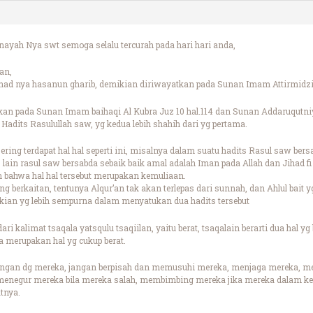
ayah Nya swt semoga selalu tercurah pada hari hari anda,
an,
sanad nya hasanun gharib, demikian diriwayatkan pada Sunan Imam Attirmidzi
kan pada Sunan Imam baihaqi Al Kubra Juz 10 hal.114 dan Sunan Addaruqutni
h Hadits Rasulullah saw, yg kedua lebih shahih dari yg pertama.
ering terdapat hal hal seperti ini, misalnya dalam suatu hadits Rasul saw bers
lain rasul saw bersabda sebaik baik amal adalah Iman pada Allah dan Jihad fi 
n bahwa hal hal tersebut merupakan kemuliaan.
g berkaitan, tentunya Alqur’an tak akan terlepas dari sunnah, dan Ahlul bait yg
kian yg lebih sempurna dalam menyatukan dua hadits tersebut
ari kalimat tsaqala yatsqulu tsaqiilan, yaitu berat, tsaqalain berarti dua hal y
merupakan hal yg cukup berat.
ngan dg mereka, jangan berpisah dan memusuhi mereka, menjaga mereka, m
enegur mereka bila mereka salah, membimbing mereka jika mereka dalam kesi
tnya.