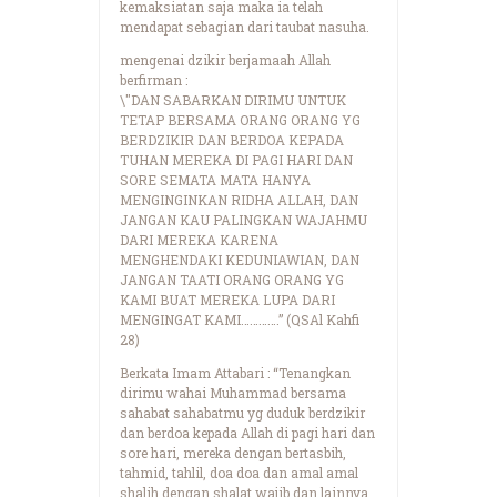
kemaksiatan saja maka ia telah
mendapat sebagian dari taubat nasuha.
mengenai dzikir berjamaah Allah
berfirman :
\"DAN SABARKAN DIRIMU UNTUK
TETAP BERSAMA ORANG ORANG YG
BERDZIKIR DAN BERDOA KEPADA
TUHAN MEREKA DI PAGI HARI DAN
SORE SEMATA MATA HANYA
MENGINGINKAN RIDHA ALLAH, DAN
JANGAN KAU PALINGKAN WAJAHMU
DARI MEREKA KARENA
MENGHENDAKI KEDUNIAWIAN, DAN
JANGAN TAATI ORANG ORANG YG
KAMI BUAT MEREKA LUPA DARI
MENGINGAT KAMI………….” (QSAl Kahfi
28)
Berkata Imam Attabari : “Tenangkan
dirimu wahai Muhammad bersama
sahabat sahabatmu yg duduk berdzikir
dan berdoa kepada Allah di pagi hari dan
sore hari, mereka dengan bertasbih,
tahmid, tahlil, doa doa dan amal amal
shalih dengan shalat wajib dan lainnya,