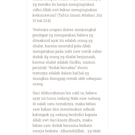
yg mereka itu hanya menginginkan
ridho Allah swt bukan menginginkan
keduniawian” (Tafsir Imam Attabari Juz
15 hal 234)
Tentunya ucapan diatas menyangkal
pendapat yg mengatakan bahwa yg
dimaksud ayat itu adalah orang yg
shalat, karena mustahil pula Allah
mengatakan pada nabi saw untuk sabar
duduk dg orang yg shalat berjamaah,
karena shalat adalah fardhu, namun
perintah “duduk bersabar” disini
tentunya adalah dalam hal hal yg
mungkin dianggap remeh oleh sebagian
orang.
Dari Abdurrahman bin sahl ra, bahwa
ayat ini turun sedang Nabi saw sedang
di salah satu rumahnya, maka beliau
saw keluar dan menemukan sebuah
kelompok yg sedang berdzikir kepada
Allah swt dari kaum dhuafa, maka
beliau saw duduk bersama berkata
seraya berkata : Alhamdulillah… yg telah