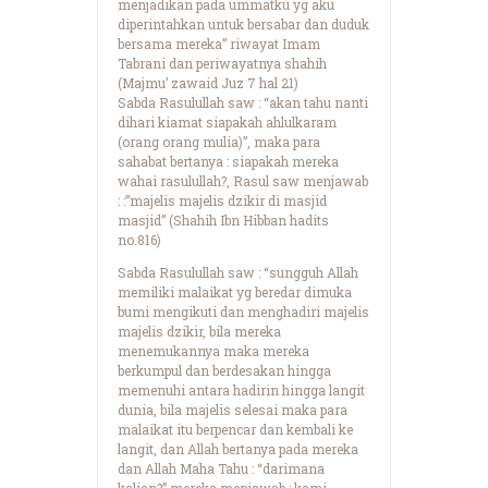
menjadikan pada ummatku yg aku
diperintahkan untuk bersabar dan duduk
bersama mereka” riwayat Imam
Tabrani dan periwayatnya shahih
(Majmu’ zawaid Juz 7 hal 21)
Sabda Rasulullah saw : “akan tahu nanti
dihari kiamat siapakah ahlulkaram
(orang orang mulia)”, maka para
sahabat bertanya : siapakah mereka
wahai rasulullah?, Rasul saw menjawab
: :”majelis majelis dzikir di masjid
masjid” (Shahih Ibn Hibban hadits
no.816)
Sabda Rasulullah saw : “sungguh Allah
memiliki malaikat yg beredar dimuka
bumi mengikuti dan menghadiri majelis
majelis dzikir, bila mereka
menemukannya maka mereka
berkumpul dan berdesakan hingga
memenuhi antara hadirin hingga langit
dunia, bila majelis selesai maka para
malaikat itu berpencar dan kembali ke
langit, dan Allah bertanya pada mereka
dan Allah Maha Tahu : “darimana
kalian?” mereka menjawab : kami