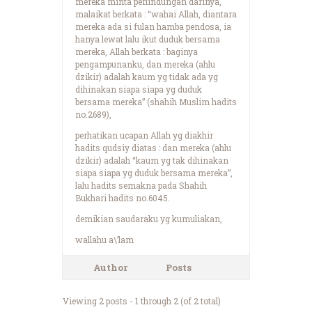
mereka minta perlindungan darinya,
malaikat berkata : “wahai Allah, diantara
mereka ada si fulan hamba pendosa, ia
hanya lewat lalu ikut duduk bersama
mereka, Allah berkata : baginya
pengampunanku, dan mereka (ahlu
dzikir) adalah kaum yg tidak ada yg
dihinakan siapa siapa yg duduk
bersama mereka” (shahih Muslim hadits
no.2689),
perhatikan ucapan Allah yg diakhir
hadits qudsiy diatas : dan mereka (ahlu
dzikir) adalah “kaum yg tak dihinakan
siapa siapa yg duduk bersama mereka”,
lalu hadits semakna pada Shahih
Bukhari hadits no.6045.
demikian saudaraku yg kumuliakan,
wallahu a\’lam
Author
Posts
Viewing 2 posts - 1 through 2 (of 2 total)