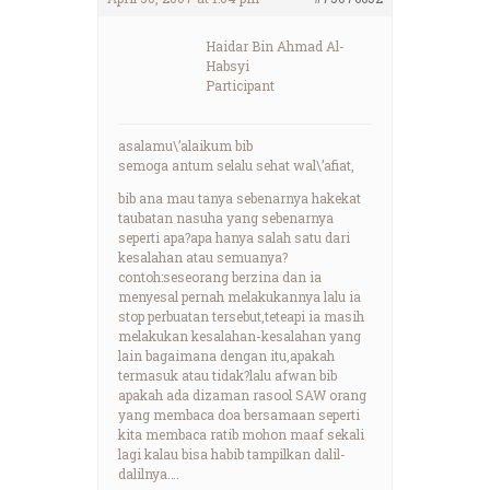
Haidar Bin Ahmad Al-
Habsyi
Participant
asalamu\’alaikum bib
semoga antum selalu sehat wal\’afiat,
bib ana mau tanya sebenarnya hakekat
taubatan nasuha yang sebenarnya
seperti apa?apa hanya salah satu dari
kesalahan atau semuanya?
contoh:seseorang berzina dan ia
menyesal pernah melakukannya lalu ia
stop perbuatan tersebut,teteapi ia masih
melakukan kesalahan-kesalahan yang
lain bagaimana dengan itu,apakah
termasuk atau tidak?lalu afwan bib
apakah ada dizaman rasool SAW orang
yang membaca doa bersamaan seperti
kita membaca ratib mohon maaf sekali
lagi kalau bisa habib tampilkan dalil-
dalilnya….