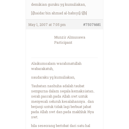
demikian guruku yg kumuliakan,
[i]haidar bin ahmad al-habsyi[/i][b]
May 1, 2007 at 7:05 pm
#75076681
Munzir Almusawa
Participant
Alaikumsalam warahmatullah
wabarakatuh,
saudaraku yg kumuliakan,
Taubatan nashuha adalah taubat
sempurna dalam segala kemaksiatan..
serah pasrah pada Allah swt untuk
menyesali seluruh kesalahannya.. dan
berjanji untuk tidak lagi berbuat jahat
pada Allah swt dan pada makhluk Nya
swt.
bila seseorang bertobat dari satu hal