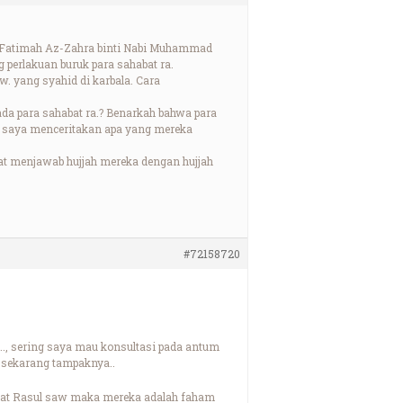
na Fatimah Az-Zahra binti Nabi Muhammad
 perlakuan buruk para sahabat ra.
. yang syahid di karbala. Cara
ada para sahabat ra.? Benarkah bahwa para
p saya menceritakan apa yang mereka
at menjawab hujjah mereka dengan hujjah
#72158720
he.., sering saya mau konsultasi pada antum
i sekarang tampaknya..
bat Rasul saw maka mereka adalah faham