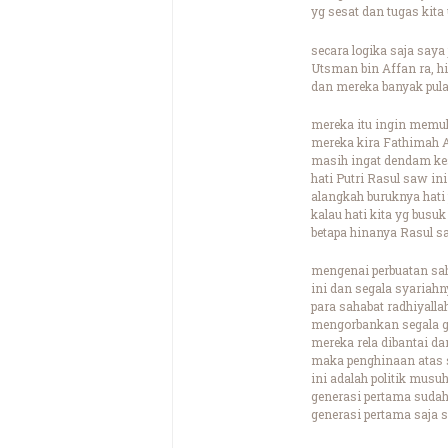
yg sesat dan tugas kit
secara logika saja saya
Utsman bin Affan ra, h
dan mereka banyak pula 
mereka itu ingin memul
mereka kira Fathimah A
masih ingat dendam k
hati Putri Rasul saw in
alangkah buruknya hati 
kalau hati kita yg busu
betapa hinanya Rasul sa
mengenai perbuatan sah
ini dan segala syariahn
para sahabat radhiyalla
mengorbankan segala g
mereka rela dibantai d
maka penghinaan atas s
ini adalah politik mus
generasi pertama sudah
generasi pertama saja 