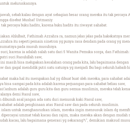
a untuk meluruskannya.
 jawab, sebab kalau dengan ayat sebagian besar orang mereka itu tak percaya A
ingga disebut Mushaf Ustmaniy.
tak percaya buku hadits, karena buku hadits itu riwayat sahabat.
iakan Ahlulbait, Fathimah Azzahra ra, namun jelas jelas pada hakekatnya m
zzahra itu seperti pemain sinetron yg punya rasa dendam pada orang yg men
esumatnya pada musuh musuhnya.
i suci, karena ia adalah salah satu dari 5 Wanita Pemuka sorga, dan Fathimah 
putri suci Rasulullah saw,
k ini masih bisa melupakan kesalahan orang pada kita, lalu bagaimana dengan
w dan gagal mendidik putri satu satunya yg menjadi Ibu bagi seluruh habaib 
abat maka hal itu merupakan hal yg dibuat buat oleh mereka, para sahabat ad
ya bisa sampai pada kita adalah karena perjuangan para sahabat beliau saw,
hu\’anhum adalah guru guru kita dan guru semua muslimin, mereka telah kenal
alanya demi Rasul saw,
an dibunuh asal jangan ada satu duri menusuk kaki Rasul saw,
ahabat adalah penghinaan atas Rasul saw dan pada seluruh muslimin.
uh islam untuk menghancurkan islam, mereka ingin mensusuk islam dg memfi
 dipercayai ummat telah kacau dan rajim, maka mereka akan dengan mudah me
sudah kacau, lalu bagaimana generasi yg sekarang?\", demikian maksud musu