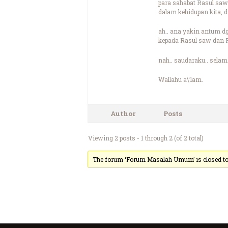
para sahabat Rasul saw
dalam kehidupan kita, 
ah.. ana yakin antum 
kepada Rasul saw dan F
nah.. saudaraku.. sela
Wallahu a\’lam.
Author
Posts
Viewing 2 posts - 1 through 2 (of 2 total)
The forum ‘Forum Masalah Umum’ is closed to 