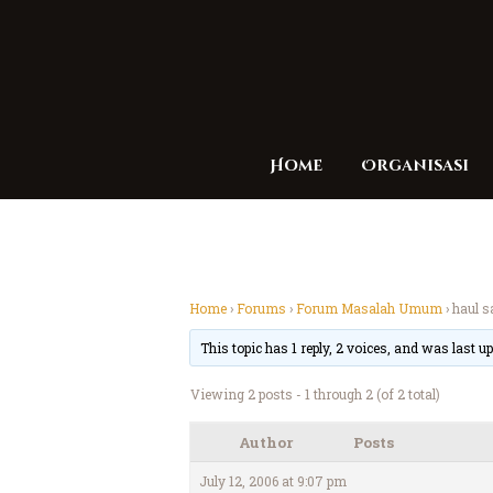
Home
Organisasi
Home
›
Forums
›
Forum Masalah Umum
›
haul 
This topic has 1 reply, 2 voices, and was last 
Viewing 2 posts - 1 through 2 (of 2 total)
Author
Posts
July 12, 2006 at 9:07 pm