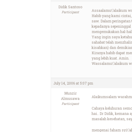
Didik Santoso
Assaalamu\’alaikum w
Participant
Habib yang kami cintai
saw. Dalam peringatan t
kepadanya sepeninggal 
mengemukakan hal-hal t
Yang ingin saya ketahu
sahabat telah menzhal
kisahkan) dan demikian 
Kiranya habib dapat me
yang lebih kuat. Amin.
Wassalamu\’alaikum w
July 14, 2006 at 5:07 pm
Munzir
Alaikumsalam warahma
Almusawa
Participant
Cahaya keluhuran semog
hai.. Dr Didik, kemana 
masalah kesehatan, saya
mengenai faham syi\’a