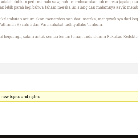
 adalah didikan pertama nabi saw, nah.. membicarakan aib mereka (apalagi ka
dan lebih parah lagi bahwa faham mereka ini siang dan malamnya asyik membi
dg kelembutan antum akan menerobos sanubari mereka, mengoyaknya dari ke
athimah Azzahra dan Para sahabat radhiyallahu \’anhum.
mat berjuang.., salam untuk semua teman teman anda alumni Fakultas Kedokter
new topics and replies.