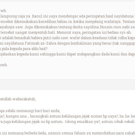
rwb.
, langsung saja ya. Baru2 ini saya mendengar ada peringatan haul sayidatu
ersebut dikemukakan kesedihan beliau ra. ketika menjelang wafatnya. Tentang
ayahnya saw. Juga dikemukakan tentang derita sayidina Husain cucu nabi saw
ersebut sangat menyentuh hati. Menurut saya, peringatan ini berbau syi-ah.
i adalah benarkah bahwa putri nabi saw. wafat dalam keadaan tidak ridha kep
imi sayidatuna Fatimah az-Zahra dengan kezhaliman yang besar (tak sanggu
pula kepada para ahlu bait?
njelaskan kepada kami sehingga kami dapat melapangkan dada kami dan dap
rwb.
tullah wabarakatuh,
a selalu menaungi hari hari anda,
aja?, kangen ana.., barangkali antum kehilangan jejak nomer hp saya?, he..he..
 juga kehilangan jejak no hp antum.. tolong emailkan ya?, antum sibuk sekal
h ini memang berbeda beda, namun semua faham yg menyudutkan para saha