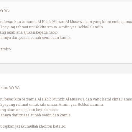
Wr Wb
ru besar kita bersama Al Habib Munzir Al Musawa dan yang kami cintai jam
di payung rahmat untuk kita smua..Amiin yaa Robbal alamiin.
ang akan ana ajukan kepada habib
mahnya dari puasa sunah senin dan kamis.
atsiro.
aikum Wr Wb
ru besar kita bersama Al Habib Munzir Al Musawa dan yang kami cintai jam
di payung rahmat untuk kita smua..Amiin yaa Robbal alamiin.
ang akan ana ajukan kepada habib
mahnya dari puasa sunah senin dan kamis.
ucapkan jazakumullah khoiron katsiro.