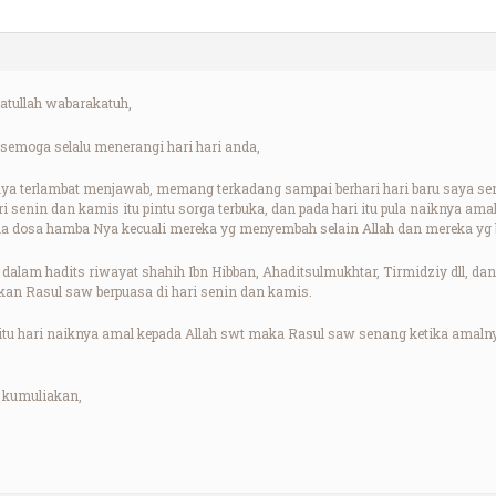
tullah wabarakatuh,
emoga selalu menerangi hari hari anda,
aya terlambat menjawab, memang terkadang sampai berhari hari baru saya s
i senin dan kamis itu pintu sorga terbuka, dan pada hari itu pula naiknya amal
 dosa hamba Nya kecuali mereka yg menyembah selain Allah dan mereka yg
dalam hadits riwayat shahih Ibn Hibban, Ahaditsulmukhtar, Tirmidziy dll, d
an Rasul saw berpuasa di hari senin dan kamis.
itu hari naiknya amal kepada Allah swt maka Rasul saw senang ketika amalny
 kumuliakan,