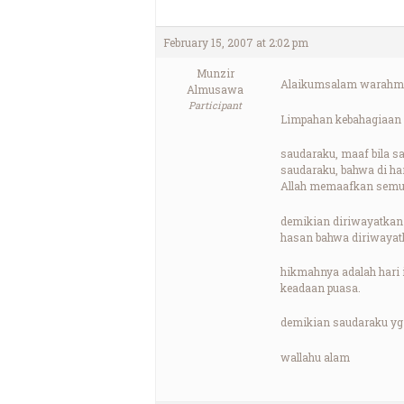
February 15, 2007 at 2:02 pm
Munzir
Alaikumsalam warahma
Almusawa
Participant
Limpahan kebahagiaan s
saudaraku, maaf bila s
saudaraku, bahwa di har
Allah memaafkan semua
demikian diriwayatkan 
hasan bahwa diriwayatk
hikmahnya adalah hari 
keadaan puasa.
demikian saudaraku yg
wallahu alam