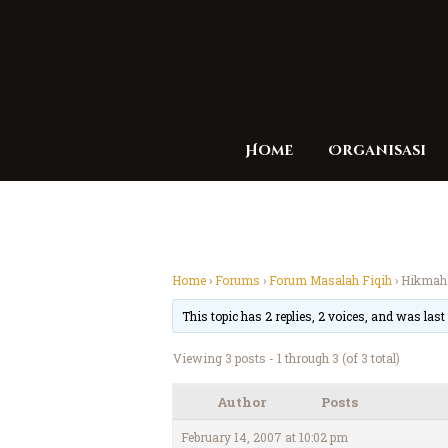
Home
Organisasi
Home
›
Forums
›
Forum Masalah Fiqih
›
Hikmah
This topic has 2 replies, 2 voices, and was las
Viewing 3 posts - 1 through 3 (of 3 total)
Author
Posts
February 14, 2007 at 10:02 pm