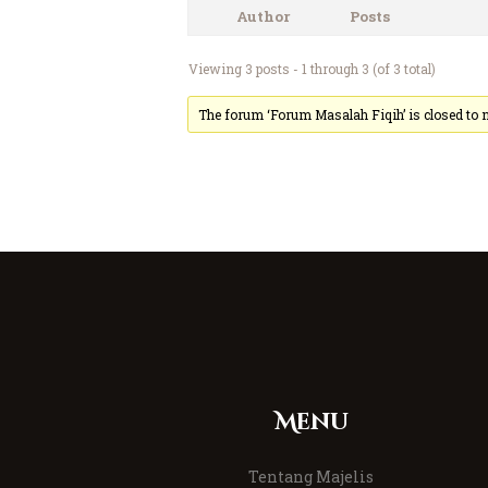
Author
Posts
Viewing 3 posts - 1 through 3 (of 3 total)
The forum ‘Forum Masalah Fiqih’ is closed to n
Menu
Tentang Majelis