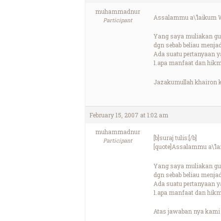
muhammadnur
Assalammu a\’laikum 
Participant
Yang saya muliakan gu
dgn sebab beliau menja
Ada suatu pertanyaan y
1.apa manfaat dan hik
Jazakumullah khairon k
February 15, 2007 at 1:02 am
muhammadnur
[b]suraj tulis:[/b]
Participant
[quote]Assalammu a\’l
Yang saya muliakan gu
dgn sebab beliau menja
Ada suatu pertanyaan y
1.apa manfaat dan hik
Atas jawaban nya kami 