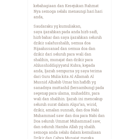
kebahagiaan dan Kesejukan Rahmat
Nya semoga selalu menaungi hari hari
anda,
Saudaraku yg kumuliakan,
saya ijazahkan pada anda hizb saifi,
hizb bahar dan saya ijazahkan seluruh
dzikir salafusshalih, semua doa
Rijaalussanad dan semua doa dan
dzikir dari seluruh para wali dan
shalihin, munajat dan dzikir para
Ahlusshiddiqiyyatul Kubra, kepada
anda, Ijazah sempurna yg saya terima
dari Guru Mulia kita Al Allamah Al
Musnid Alhabib Umar bin hafidh yg
sanadnya muttashil (bersambung) pada
segenap para ulama, muhaddits, para
wali dan shalihin. Ijazah ini mencakup
seluruh surat dalam Alqur’an, wirid,
dzikir, amalan sunnah, dan doa Nabi
Muhammad saw dan doa para Nabi dan
Doa seluruh Ummat Muhammad saw,
dan seluruh Hamba Allah yg shalih.
semoga anda selalu dalam kemuliaan
Dzikir dan Cahya Munajat mereka.