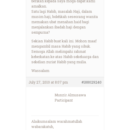
berikan kepada saya moga dapat kami
amalkan.
Satu lagi Habib, masalah Haji, dalam
musim haji, bolehkah seseorang wanita
memakan ubat menahan haid bagi
menjalankan ibadah haji dengan
sempurna?
Sekian Habib buat kali ini. Mohon maaf
mengambil masa Habib yang sibuk.
Semoga Allah melimpahi rahmat
keberkatan ke atas Habib sekeluarga dan
sekelian zuriat Habib yang mulia.
Wassalam
July 27, 2010 at 8:07 pm
#188029240
Munzir Almusawa
Participant
Alaikumsalam warahmatullah
wabarakatuh,