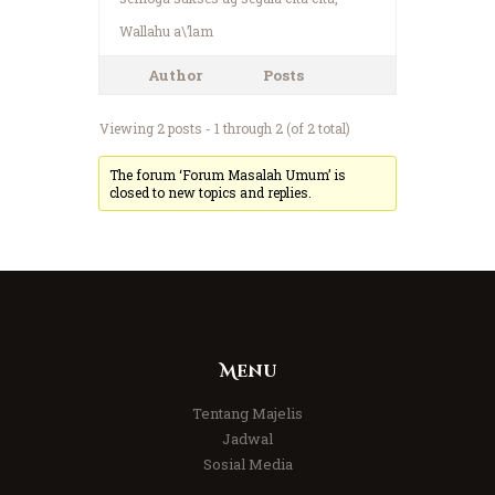
Wallahu a\’lam
Author
Posts
Viewing 2 posts - 1 through 2 (of 2 total)
The forum ‘Forum Masalah Umum’ is
closed to new topics and replies.
Menu
Tentang Majelis
Jadwal
Sosial Media