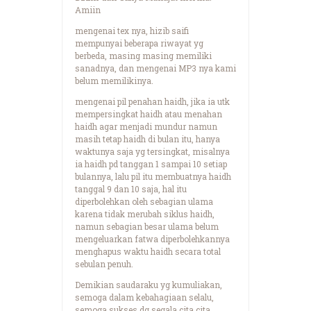
Amiin
mengenai tex nya, hizib saifi
mempunyai beberapa riwayat yg
berbeda, masing masing memiliki
sanadnya, dan mengenai MP3 nya kami
belum memilikinya.
mengenai pil penahan haidh, jika ia utk
mempersingkat haidh atau menahan
haidh agar menjadi mundur namun
masih tetap haidh di bulan itu, hanya
waktunya saja yg tersingkat, misalnya
ia haidh pd tanggan 1 sampai 10 setiap
bulannya, lalu pil itu membuatnya haidh
tanggal 9 dan 10 saja, hal itu
diperbolehkan oleh sebagian ulama
karena tidak merubah siklus haidh,
namun sebagian besar ulama belum
mengeluarkan fatwa diperbolehkannya
menghapus waktu haidh secara total
sebulan penuh.
Demikian saudaraku yg kumuliakan,
semoga dalam kebahagiaan selalu,
semoga sukses dg segala cita cita,