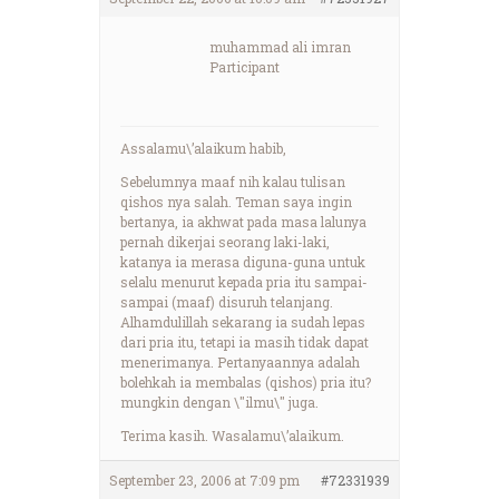
muhammad ali imran
Participant
Assalamu\’alaikum habib,
Sebelumnya maaf nih kalau tulisan
qishos nya salah. Teman saya ingin
bertanya, ia akhwat pada masa lalunya
pernah dikerjai seorang laki-laki,
katanya ia merasa diguna-guna untuk
selalu menurut kepada pria itu sampai-
sampai (maaf) disuruh telanjang.
Alhamdulillah sekarang ia sudah lepas
dari pria itu, tetapi ia masih tidak dapat
menerimanya. Pertanyaannya adalah
bolehkah ia membalas (qishos) pria itu?
mungkin dengan \"ilmu\" juga.
Terima kasih. Wasalamu\’alaikum.
September 23, 2006 at 7:09 pm
#72331939