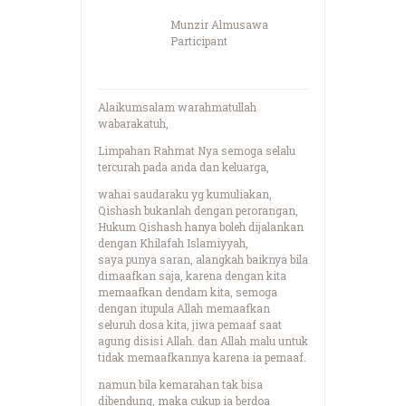
Munzir Almusawa
Participant
Alaikumsalam warahmatullah
wabarakatuh,
Limpahan Rahmat Nya semoga selalu
tercurah pada anda dan keluarga,
wahai saudaraku yg kumuliakan,
Qishash bukanlah dengan perorangan,
Hukum Qishash hanya boleh dijalankan
dengan Khilafah Islamiyyah,
saya punya saran, alangkah baiknya bila
dimaafkan saja, karena dengan kita
memaafkan dendam kita, semoga
dengan itupula Allah memaafkan
seluruh dosa kita, jiwa pemaaf saat
agung disisi Allah. dan Allah malu untuk
tidak memaafkannya karena ia pemaaf.
namun bila kemarahan tak bisa
dibendung, maka cukup ia berdoa