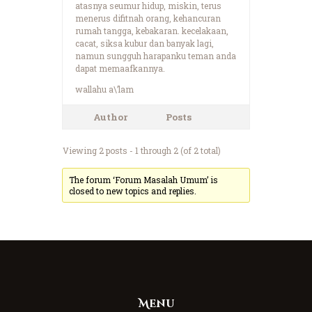
atasnya seumur hidup, miskin, terus
menerus difitnah orang, kehancuran
rumah tangga, kebakaran. kecelakaan,
cacat, siksa kubur dan banyak lagi,
namun sungguh harapanku teman anda
dapat memaafkannya.
wallahu a\’lam
Author
Posts
Viewing 2 posts - 1 through 2 (of 2 total)
The forum ‘Forum Masalah Umum’ is
closed to new topics and replies.
Menu