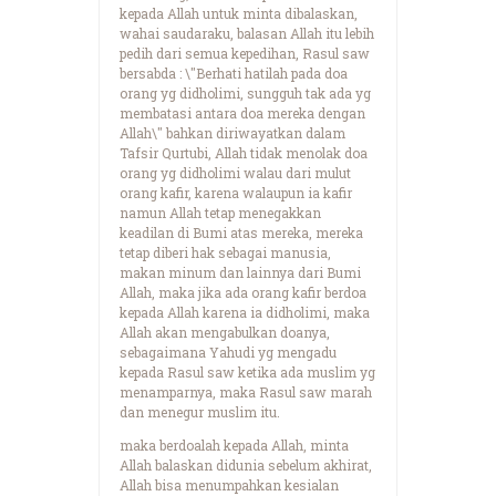
kepada Allah untuk minta dibalaskan,
wahai saudaraku, balasan Allah itu lebih
pedih dari semua kepedihan, Rasul saw
bersabda : \"Berhati hatilah pada doa
orang yg didholimi, sungguh tak ada yg
membatasi antara doa mereka dengan
Allah\" bahkan diriwayatkan dalam
Tafsir Qurtubi, Allah tidak menolak doa
orang yg didholimi walau dari mulut
orang kafir, karena walaupun ia kafir
namun Allah tetap menegakkan
keadilan di Bumi atas mereka, mereka
tetap diberi hak sebagai manusia,
makan minum dan lainnya dari Bumi
Allah, maka jika ada orang kafir berdoa
kepada Allah karena ia didholimi, maka
Allah akan mengabulkan doanya,
sebagaimana Yahudi yg mengadu
kepada Rasul saw ketika ada muslim yg
menamparnya, maka Rasul saw marah
dan menegur muslim itu.
maka berdoalah kepada Allah, minta
Allah balaskan didunia sebelum akhirat,
Allah bisa menumpahkan kesialan