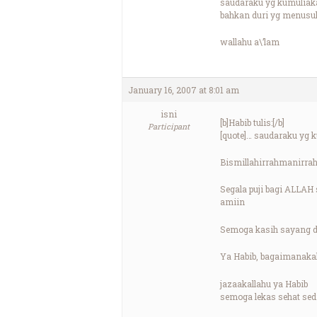
saudaraku yg kumuliaka
bahkan duri yg menusu
wallahu a\’lam
January 16, 2007 at 8:01 am
isni
[b]Habib tulis:[/b]
Participant
[quote]… saudaraku yg 
Bismillahirrahmanirrah
Segala puji bagi ALLA
amiin
Semoga kasih sayang d
Ya Habib, bagaimanakah
jazaakallahu ya Habib
semoga lekas sehat sed