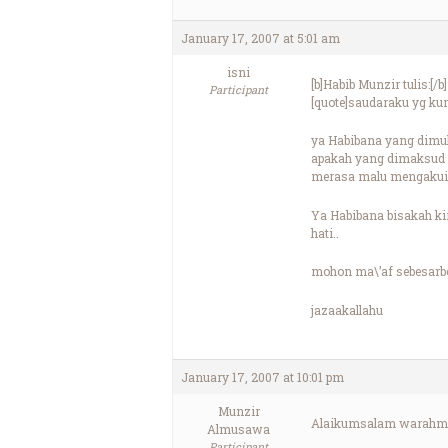
January 17, 2007 at 5:01 am
isni
[b]Habib Munzir tulis:[/b]
Participant
[quote]saudaraku yg ku
ya Habibana yang dim
apakah yang dimaksud m
merasa malu mengakui d
Ya Habibana bisakah ki
hati..
mohon ma\’af sebesarbe
jazaakallahu
January 17, 2007 at 10:01 pm
Munzir
Alaikumsalam warahma
Almusawa
Participant