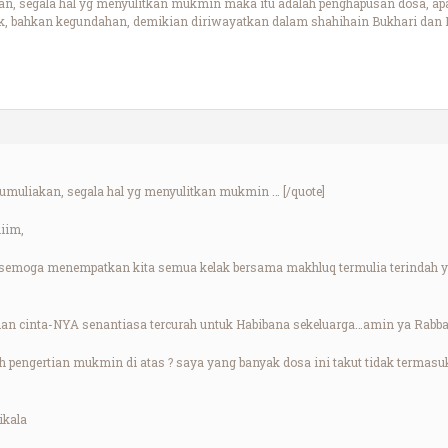
n, segala hal yg menyulitkan mukmin maka itu adalah penghapusan dosa, apak
k, bahkan kegundahan, demikian diriwayatkan dalam shahihain Bukhari dan 
kumuliakan, segala hal yg menyulitkan mukmin … [/quote]
iim,
H semoga menempatkan kita semua kelak bersama makhluq termulia terindah
an cinta-NYA senantiasa tercurah untuk Habibana sekeluarga…amin ya Rabba
 pengertian mukmin di atas ? saya yang banyak dosa ini takut tidak termasu
ikala