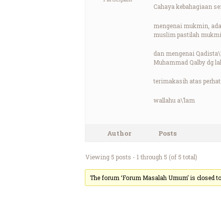
Cahaya kebahagiaan sem
mengenai mukmin, adal
muslim pastilah mukmi
dan mengenai Qadista\’
Muhammad Qalby dg lah
terimakasih atas perhat
wallahu a\’lam
Author
Posts
Viewing 5 posts - 1 through 5 (of 5 total)
The forum ‘Forum Masalah Umum’ is closed to 