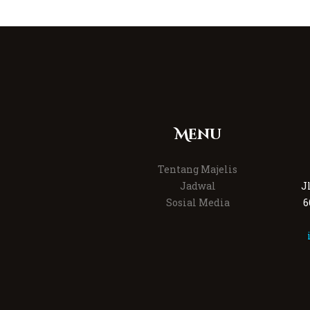
Menu
Tentang Majelis
Jadwal
J
Sosial Media
6