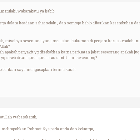
atulahi wabarakatu ya habib
rga dalam keadaan sehat selalu , dan semoga habib diberikan kesembuhan da
ib, misalnya seseorang yang menjalani hukuman di penjara karna kesalahan
Allah?
lah apakah penyakit yg disebabkan karna perbuatan jahat seseorang apakah ju
t yg disebabkan guna guna atau santet dari seseorang?
b berikan saya mengucapkan terima kasih
tullah wabarakatuh,
lu melimpahkan Rahmat Nya pada anda dan keluarga,