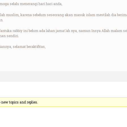
oga selalu menerangi hari hari anda,
ah muslim, karena sebelum seseorang akan masuk islam mestilah dia berim
n.
antuka rabbiy ini belum ada lahan jama\’ah nya, namun Insya Allah malam sel
an sendiri.
iannya, selamat beraktifitas,
new topics and replies.