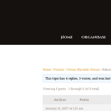
Home
Organisasi
Home
›
Forums
›
Forum Masalah Umum
›
Hukum
This topic has 4 replies, 3 voices, and was las
Viewing 5 posts - 1 through 5 (of 5 total)
Author
Posts
January 16, 2007 at 1:01 am