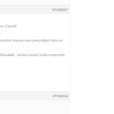
#73181507
sa…[/quote]
slim, karena saya yang diliputi dosa ini
bhanallah… artinya sangat indah menyentuh
#73181514