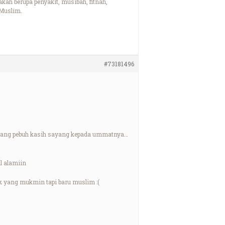
ah berupa penyakit, musibah, fitnah,
Muslim.
#73181496
 yang pebuh kasih sayang kepada ummatnya…
l alamiin
k yang mukmin tapi baru muslim :(