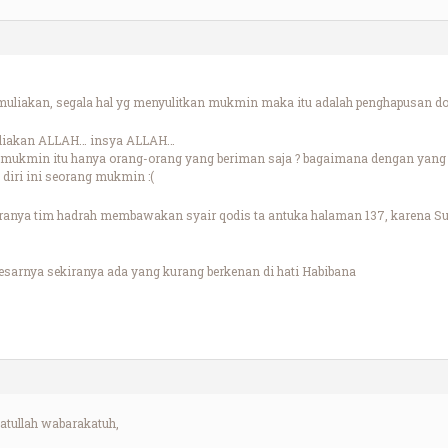
muliakan, segala hal yg menyulitkan mukmin maka itu adalah penghapusan do
uliakan ALLAH… insya ALLAH…
ukmin itu hanya orang-orang yang beriman saja ? bagaimana dengan yang mu
iri ini seorang mukmin :(
ranya tim hadrah membawakan syair qodis ta antuka halaman 137, karena Su
sarnya sekiranya ada yang kurang berkenan di hati Habibana
tullah wabarakatuh,