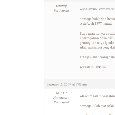
rommy
Assalamualikum warahm
Participant
semoga habib dan kelua
oleh Allah SWT ..amin
Saya mau nanya ya hab
/ peringanan dosa dari 
pertanyaan saya lg ada
Allah misalnya penyaki
atas jawaban yang habi
wasalamualikum
January 16, 2007 at 7:01 am
Munzir
Alaikumsalam warahma
Almusawa
Participant
semoga Allah swt sela