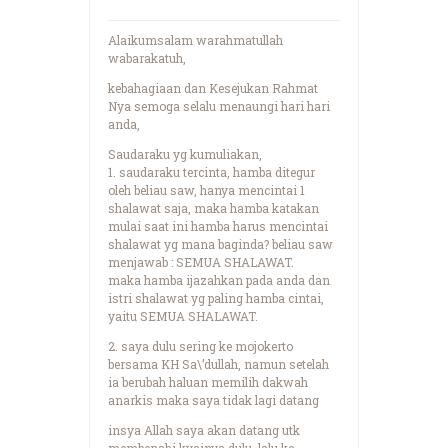
Alaikumsalam warahmatullah
wabarakatuh,
kebahagiaan dan Kesejukan Rahmat
Nya semoga selalu menaungi hari hari
anda,
Saudaraku yg kumuliakan,
1. saudaraku tercinta, hamba ditegur
oleh beliau saw, hanya mencintai 1
shalawat saja, maka hamba katakan
mulai saat ini hamba harus mencintai
shalawat yg mana baginda? beliau saw
menjawab : SEMUA SHALAWAT.
maka hamba ijazahkan pada anda dan
istri shalawat yg paling hamba cintai,
yaitu SEMUA SHALAWAT.
2. saya dulu sering ke mojokerto
bersama KH Sa\’dullah, namun setelah
ia berubah haluan memilih dakwah
anarkis maka saya tidak lagi datang
insya Allah saya akan datang utk
membenahi kyainya dulu, lalu ke