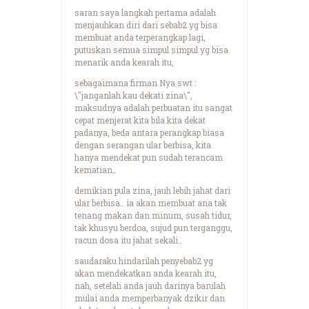
saran saya langkah pertama adalah
menjauhkan diri dari sebab2 yg bisa
membuat anda terperangkap lagi,
putuskan semua simpul simpul yg bisa
menarik anda kearah itu,
sebagaimana firman Nya swt :
\"janganlah kau dekati zina\",
maksudnya adalah perbuatan itu sangat
cepat menjerat kita bila kita dekat
padanya, beda antara perangkap biasa
dengan serangan ular berbisa, kita
hanya mendekat pun sudah terancam
kematian..
demikian pula zina, jauh lebih jahat dari
ular berbisa.. ia akan membuat ana tak
tenang makan dan minum, susah tidur,
tak khusyu berdoa, sujud pun terganggu,
racun dosa itu jahat sekali..
saudaraku hindarilah penyebab2 yg
akan mendekatkan anda kearah itu,
nah, setelah anda jauh darinya barulah
mulai anda memperbanyak dzikir dan