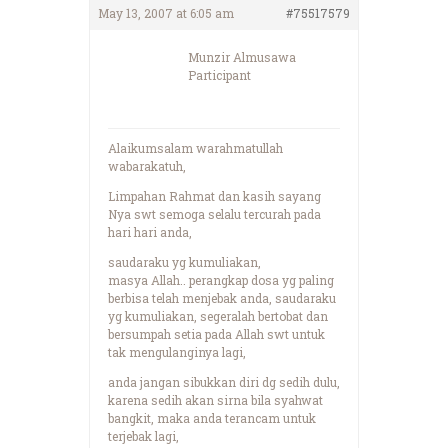
May 13, 2007 at 6:05 am
#75517579
Munzir Almusawa
Participant
Alaikumsalam warahmatullah
wabarakatuh,
Limpahan Rahmat dan kasih sayang
Nya swt semoga selalu tercurah pada
hari hari anda,
saudaraku yg kumuliakan,
masya Allah.. perangkap dosa yg paling
berbisa telah menjebak anda, saudaraku
yg kumuliakan, segeralah bertobat dan
bersumpah setia pada Allah swt untuk
tak mengulanginya lagi,
anda jangan sibukkan diri dg sedih dulu,
karena sedih akan sirna bila syahwat
bangkit, maka anda terancam untuk
terjebak lagi,