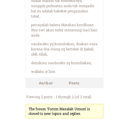
shalat malam tuk menebusnya..
sungguh perbuatan anda tuk menjauhi
hal itu adalah hakekat pengamalan
tobat..
percayalah bahwa Matahari keridhoan
Nya swt akan terbit menerangi hari hari
anda..
saudaraku yg kumuliakan, doakan saya
karena doa orang yg bertobat di Ijabah
oleh Allah,
demikian saudaraku yg kumuliakan,
wallahu a\’lam
Author
Posts
Viewing 2 posts - 1 through 2 (of 2 total)
The forum ‘Forum Masalah Umum’ is
closed to new topics and replies.