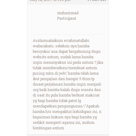
muhammad
Participant
Asslamualaikum wrahmatullahi
wabarakatu. sebelum nya hamba
bersyukur ana dapat bergabumng dngn
website antum, sudah lama hamba
ingin menanyakan ini pada antum ? jika
tidak memberatkan/membuat antum
pusing mhn di jwb\’ hamba telah lama
ikut pengajian dan hampir 5 thnn.tp
disaat perjalanan hamba ingin menjadi
org baik hamba kalah dngn wanita dan
di saat itu pula hamba berbuat maksiat
yg bagi hamba tidak patut lg
mendapatkan pengampunan \"Apakah
hamba hrs mengakhiri kehidupan ini, n
bagaiman hukum nya bagi hamba yg
sedikit mengerti agama ini, mohon
bimbingan antum