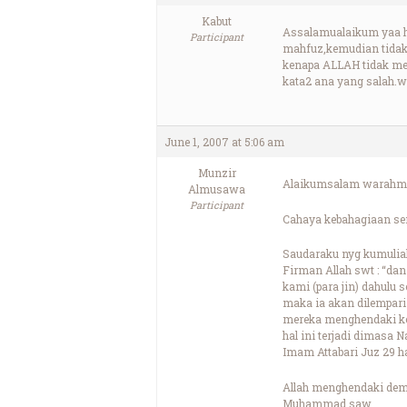
Kabut
Assalamualaikum yaa ha
Participant
mahfuz,kemudian tidak 
kenapa ALLAH tidak men
kata2 ana yang salah.
June 1, 2007 at 5:06 am
Munzir
Alaikumsalam warahma
Almusawa
Participant
Cahaya kebahagiaan sem
Saudaraku nyg kumulia
Firman Allah swt : “dan
kami (para jin) dahulu
maka ia akan dilempari
mereka menghendaki keb
hal ini terjadi dimasa 
Imam Attabari Juz 29 hal
Allah menghendaki dem
Muhammad saw.