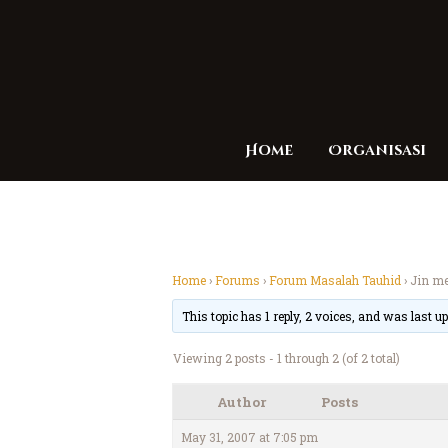
Home
Organisasi
Home
›
Forums
›
Forum Masalah Tauhid
›
Jin me
This topic has 1 reply, 2 voices, and was last 
Viewing 2 posts - 1 through 2 (of 2 total)
Author
Posts
May 31, 2007 at 7:05 pm