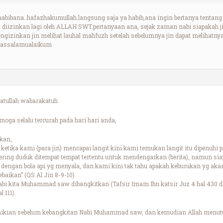
bibana..hafazhakumullah.langsung saja ya habib,ana ingin bertanya tentang j
diizinkan lagi oleh ALLAH SWT.pertanyaan ana, sejak zaman nabi siapakah ji
gizinkan jin melihat lauhal mahfuzh setelah sebelumnya jin dapat melihatn
wassalamualaikum
tullah wabarakatuh
oga selalu tercurah pada hari hari anda,
kan,
 ketika kami (para jin) mencapai langit kini kami temukan langit itu dipenuhi 
 sering duduk ditempat tempat tertentu untuk mendengarkan (berita), namun si
 dengan bola api yg menyala, dan kami kini tak tahu apakah keburukan yg ak
aikan” (QS Al Jin 8-9-10)
Nabi kita Muhammad saw dibangkitkan (Tafsir Imam Ibn katsir Juz 4 hal 430 dan 
 111).
ikian sebelum kebangkitan Nabi Muhammad saw, dan kemudian Allah menut