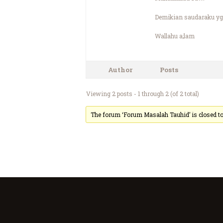
Demikian saudaraku yg
Wallahu a;lam
Author
Posts
Viewing 2 posts - 1 through 2 (of 2 total)
The forum ‘Forum Masalah Tauhid’ is closed to