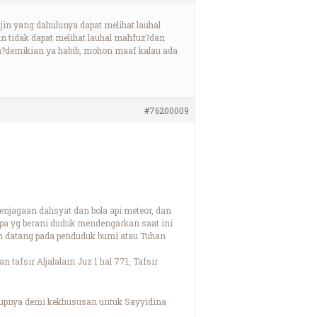
in yang dahulunya dapat melihat lauhal
n tidak dapat melihat lauhal mahfuz?dan
ya?demikian ya habib, mohon maaf kalau ada
#76200009
penjagaan dahsyat dan bola api meteor, dan
apa yg berani duduk mendengarkan saat ini
an datang pada penduduk bumi atau Tuhan
tafsir Aljalalain Juz 1 hal 771, Tafsir
upnya demi kekhususan untuk Sayyidina