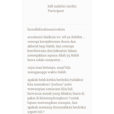
lutfi nailufar nurdin
Participant
bismillahirahmanirrahim
assalamu\’alaikum wr. wb ya Habibie …
semoga kesejahteraan dunia dan
akherat bagi Habib, dan semoga
kewibawaan dan kekuatan dalam
menegakkan agama Allah yg Habib
bawa selalu menyertai ..
saya mau bertanya, maaf bila
mengganggu waktu Habib :
apakah boleh ketika berdzikir/tafakkur
kita memakasi \’joshua\’ yaitu
wewangian semacam lilin/lidi
berwarna merah yang dibakar, biasa di
pakai di klenteng/konghucu ? untuk
tujuan mewangikan ruangan, dan
apakah memang disunnahkan berdzikir
seperti tsb ?