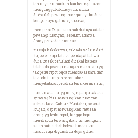
tentunya dirisaukan bau keringat akan
menganggu kekhusyuan, maka
ditebarlah pewangi ruangan, yaitu dupa
berupa kayu gahru yg dibakar,
mengenai Dupa, pada hakekatnya adalah
pewangi ruangan, sebelum adanya
Spray penyedap ruangan.
itu saja hakekatnya, tak ada yg lain dari
itu, boleh saja kita berpendapat bahwa
dupa itu tak perlu lagi dipakai karena
telah ada pewngi ruangan masa kini yg
tak perlu repot repot membakar bara dan
tak takut tumpah berantakan
menyebabkan pecahan bara kesana sini,
namun ada hal yg unik, rupanya tak ada
spray yg bisa mewangikan ruangan
sekuat kayu Gahru / Mustakki, sekerat
Ibu jari, dapat mewangikan ratusan
orang yg berkumpul, hingga baju
merekapun terwangikan, ini mungkin
salah satu sebab bahwa hingga kini
masih saja digunakan dupa gahru.