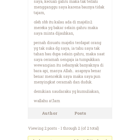
saya, kecuali gahru maka tak terlalu
mengganggu saya karena baunya tidak
tajam,
oleh sbb itu kalau ada di majelis2
mereka yg bakar selain gahru maka
saya minta dijauhkan,
pernah disuatu majelis terdapat orang
yg tak suka dg saya, ia tahu saya tak
tahan bau dupa selain gahru, maka saat
saya ceramah sengaja ia tumpukkan
wewangian itu sebanyak banyaknya di
bara api, masya Allah.. asapnya benar
benar mencekik saya maka saya pun
menyingkat ceramah dan duduk.
demikian saudaraku yg kumuliakan,
wallahu a\’lam
Author
Posts
Viewing 2 posts - 1 through 2 (of 2 total)