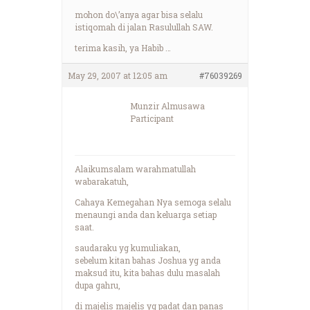
mohon do\’anya agar bisa selalu
istiqomah di jalan Rasulullah SAW.
terima kasih, ya Habib …
May 29, 2007 at 12:05 am
#76039269
Munzir Almusawa
Participant
Alaikumsalam warahmatullah
wabarakatuh,
Cahaya Kemegahan Nya semoga selalu
menaungi anda dan keluarga setiap
saat.
saudaraku yg kumuliakan,
sebelum kitan bahas Joshua yg anda
maksud itu, kita bahas dulu masalah
dupa gahru,
di majelis majelis yg padat dan panas