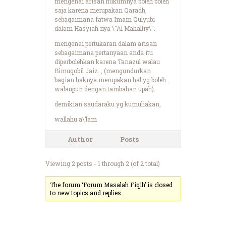
mengenai arisan hukumnya boleh boleh
saja karena merupakan Qaradh,
sebagaimana fatwa Imam Qulyubi
dalam Hasyiah nya \"Al Mahalliy\".
mengenai pertukaran dalam arisan
sebagaimana pertanyaan anda itu
diperbolehkan karena Tanazul walau
Bimuqobil Jaiz.., (mengundurkan
bagian haknya merupakan hal yg boleh
walaupun dengan tambahan upah).
demikian saudaraku yg kumuliakan,
wallahu a\’lam
Author
Posts
Viewing 2 posts - 1 through 2 (of 2 total)
The forum ‘Forum Masalah Fiqih’ is closed
to new topics and replies.