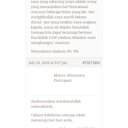
saya yang sekarang (saya adalah orang
yang menanyakan hal Perusahaan
Asuransi beberapa bulan yang lalu. dan
Astaghfirullah saya masih bekerja
disini). dan yang terakhir saya ucapkan
kepada Jama\’ah Majelis Rasulullah
Semoga kita dapat bermimpi bertemu
Rasulullah SAW sebelum Malaikat maut
menghampiri. Aaamiin.
Wassalamu\’alaikum Wr. Wb.
July 24, 2006 at 5:07 pm
#72172910
Munzir Almusawa
Participant
Alaikumsalam warahmatullah
wabarakatuh,
Cahaya Keluhuran semoga selalu
menaungi hari hari anda,