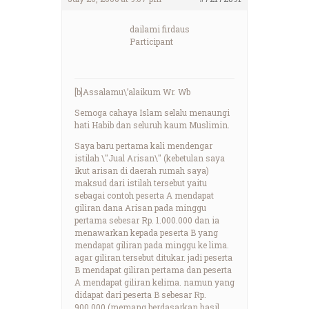
dailami firdaus
Participant
[b]Assalamu\’alaikum Wr. Wb
Semoga cahaya Islam selalu menaungi
hati Habib dan seluruh kaum Muslimin.
Saya baru pertama kali mendengar
istilah \"Jual Arisan\" (kebetulan saya
ikut arisan di daerah rumah saya)
maksud dari istilah tersebut yaitu
sebagai contoh peserta A mendapat
giliran dana Arisan pada minggu
pertama sebesar Rp. 1.000.000 dan ia
menawarkan kepada peserta B yang
mendapat giliran pada minggu ke lima.
agar giliran tersebut ditukar. jadi peserta
B mendapat giliran pertama dan peserta
A mendapat giliran kelima. namun yang
didapat dari peserta B sebesar Rp.
900.000 (memang berdasarkan hasil