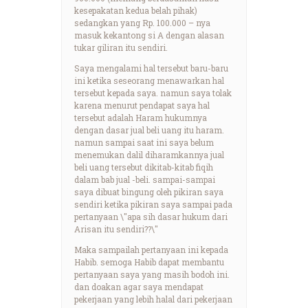
kesepakatan kedua belah pihak)
sedangkan yang Rp. 100.000 – nya
masuk kekantong si A dengan alasan
tukar giliran itu sendiri.
Saya mengalami hal tersebut baru-baru
ini ketika seseorang menawarkan hal
tersebut kepada saya. namun saya tolak
karena menurut pendapat saya hal
tersebut adalah Haram hukumnya
dengan dasar jual beli uang itu haram.
namun sampai saat ini saya belum
menemukan dalil diharamkannya jual
beli uang tersebut dikitab-kitab fiqih
dalam bab jual -beli. sampai-sampai
saya dibuat bingung oleh pikiran saya
sendiri ketika pikiran saya sampai pada
pertanyaan \"apa sih dasar hukum dari
Arisan itu sendiri??\"
Maka sampailah pertanyaan ini kepada
Habib. semoga Habib dapat membantu
pertanyaan saya yang masih bodoh ini.
dan doakan agar saya mendapat
pekerjaan yang lebih halal dari pekerjaan