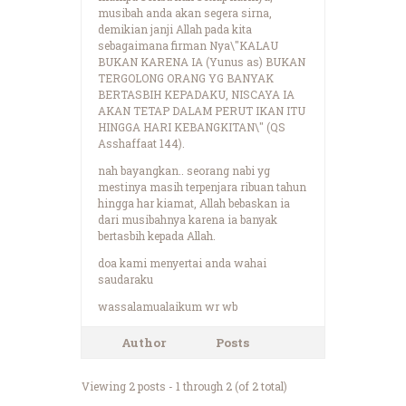
musibah anda akan segera sirna,
demikian janji Allah pada kita
sebagaimana firman Nya\"KALAU
BUKAN KARENA IA (Yunus as) BUKAN
TERGOLONG ORANG YG BANYAK
BERTASBIH KEPADAKU, NISCAYA IA
AKAN TETAP DALAM PERUT IKAN ITU
HINGGA HARI KEBANGKITAN\" (QS
Asshaffaat 144).
nah bayangkan.. seorang nabi yg
mestinya masih terpenjara ribuan tahun
hingga har kiamat, Allah bebaskan ia
dari musibahnya karena ia banyak
bertasbih kepada Allah.
doa kami menyertai anda wahai
saudaraku
wassalamualaikum wr wb
Author
Posts
Viewing 2 posts - 1 through 2 (of 2 total)