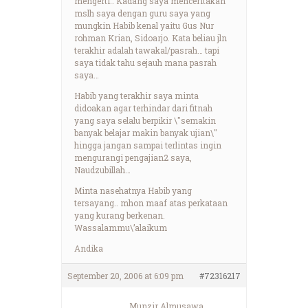
mengerti.. Kadang saya menceritakan
mslh saya dengan guru saya yang
mungkin Habib kenal yaitu Gus Nur
rohman Krian, Sidoarjo. Kata beliau jln
terakhir adalah tawakal/pasrah… tapi
saya tidak tahu sejauh mana pasrah
saya…
Habib yang terakhir saya minta
didoakan agar terhindar dari fitnah
yang saya selalu berpikir \"semakin
banyak belajar makin banyak ujian\"
hingga jangan sampai terlintas ingin
mengurangi pengajian2 saya,
Naudzubillah…
Minta nasehatnya Habib yang
tersayang.. mhon maaf atas perkataan
yang kurang berkenan.
Wassalammu\’alaikum
Andika
September 20, 2006 at 6:09 pm
#72316217
Munzir Almusawa