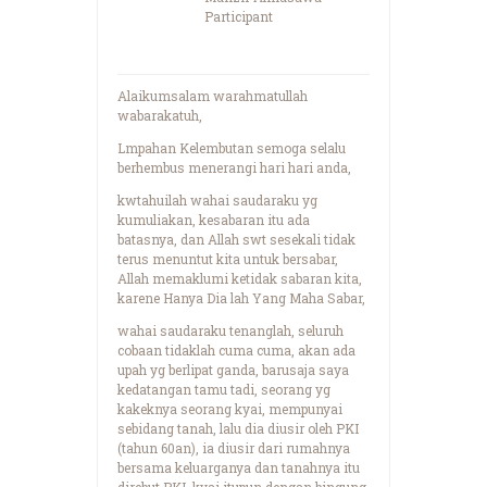
Participant
Alaikumsalam warahmatullah
wabarakatuh,
Lmpahan Kelembutan semoga selalu
berhembus menerangi hari hari anda,
kwtahuilah wahai saudaraku yg
kumuliakan, kesabaran itu ada
batasnya, dan Allah swt sesekali tidak
terus menuntut kita untuk bersabar,
Allah memaklumi ketidak sabaran kita,
karene Hanya Dia lah Yang Maha Sabar,
wahai saudaraku tenanglah, seluruh
cobaan tidaklah cuma cuma, akan ada
upah yg berlipat ganda, barusaja saya
kedatangan tamu tadi, seorang yg
kakeknya seorang kyai, mempunyai
sebidang tanah, lalu dia diusir oleh PKI
(tahun 60an), ia diusir dari rumahnya
bersama keluarganya dan tanahnya itu
direbut PKI, kyai itupun dengan bingung