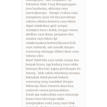
Kehadirat Allah Yang Menggenggam
jiwa hambanya, akhirnya saya
merasakannya… Hampir 2 tahun saya
mengalami ujian tsb dan puncaknya
selama sebulan kemarin saya belum
dapat melakukan apa2 sampai
shalatpun harus duduk, hingga semua
aktifitas saya (kerja, pengajian dan
amalan saya belum dpt
melaksanakan/berhenti)karena fisik
saya melemah, ada masalh dengan
seseorang sehingga Allahu\’alam saya
terkena sihir..
Maaf Habib bila saya terlalu manja dan
banyak bicara, tapi kadang saya selalu
bertanya dlm hati, kapan pertolongan itu
datang… lelah sekali terkadang rasanya,
bukankah Habib pernah berkata
seseorang yang mendekat dengan
Maharaja Alam Semesta akan bisa
melewati semua permasalahan..
Entah apa maksudnya saya seminngu
kmari terus bermimpi selalu
mengerjakan soal2 yang saya tidak