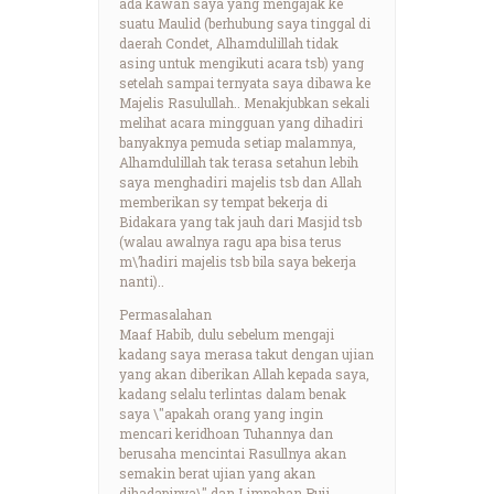
ada kawan saya yang mengajak ke
suatu Maulid (berhubung saya tinggal di
daerah Condet, Alhamdulillah tidak
asing untuk mengikuti acara tsb) yang
setelah sampai ternyata saya dibawa ke
Majelis Rasulullah.. Menakjubkan sekali
melihat acara mingguan yang dihadiri
banyaknya pemuda setiap malamnya,
Alhamdulillah tak terasa setahun lebih
saya menghadiri majelis tsb dan Allah
memberikan sy tempat bekerja di
Bidakara yang tak jauh dari Masjid tsb
(walau awalnya ragu apa bisa terus
m\’hadiri majelis tsb bila saya bekerja
nanti)..
Permasalahan
Maaf Habib, dulu sebelum mengaji
kadang saya merasa takut dengan ujian
yang akan diberikan Allah kepada saya,
kadang selalu terlintas dalam benak
saya \"apakah orang yang ingin
mencari keridhoan Tuhannya dan
berusaha mencintai Rasullnya akan
semakin berat ujian yang akan
dihadapinya\" dan Limpahan Puji