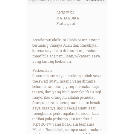
ANDHYKA
MAHARDIKA
Participant
Assalamu\’alaikum Habib Munzir yang
bernaung Cahaya Allah dan Rasulnya..
karena saya baru di forum ini, mohon
maaf bila ada penulisan/p\’kataan saya
yang kurang berkenan..
Perkenalan
Suatu malam saya sepulang kuliah saya
melewati suatu masjid yang dimana
behamburan orang yang memakai baju
taqwa, dan yang lebih menakjubkan lagi
mayoritas orang itu adalah pemuda..
Sampai tersirat keinginan dalam benak
saya rasanya ingin sekali suatu saat
menghadiri perkumpulan tersebut. Lalu
terlihat pula perkumpulan tersebut di
METRO TV yang tidak lain bernama
Majelis Rasulullah, sampai suatu malam