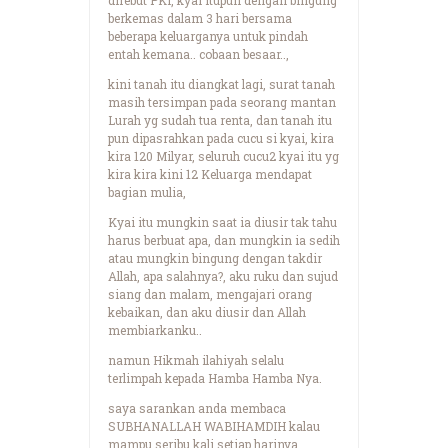
berkemas dalam 3 hari bersama
beberapa keluarganya untuk pindah
entah kemana.. cobaan besaar..,
kini tanah itu diangkat lagi, surat tanah
masih tersimpan pada seorang mantan
Lurah yg sudah tua renta, dan tanah itu
pun dipasrahkan pada cucu si kyai, kira
kira 120 Milyar, seluruh cucu2 kyai itu yg
kira kira kini 12 Keluarga mendapat
bagian mulia,
Kyai itu mungkin saat ia diusir tak tahu
harus berbuat apa, dan mungkin ia sedih
atau mungkin bingung dengan takdir
Allah, apa salahnya?, aku ruku dan sujud
siang dan malam, mengajari orang
kebaikan, dan aku diusir dan Allah
membiarkanku..
namun Hikmah ilahiyah selalu
terlimpah kepada Hamba Hamba Nya.
saya sarankan anda membaca
SUBHANALLAH WABIHAMDIH kalau
mampu seribu kali setiap harinya,