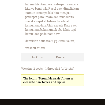
hal ini ditentang oleh sebagian saudara
kita yg benci bila Rasul saw dimuliakan,
namun tentunya bila kita merujuk
pendapat para imam dan muhaddits,
mereka sepakat bahwa itu adalah
kemuliaan dari Allah kepada Nabi saw,
kemuliaan bukan untuk abu lahab tapi
kemuliaan pada nabi saw.
demikian saudaraku yg kumuliakan,
wallahu a\’lam
Author
Posts
Viewing 2 posts - 1 through 2 (of 2 total)
The forum ‘Forum Masalah Umum’ is
closed to new topics and replies.