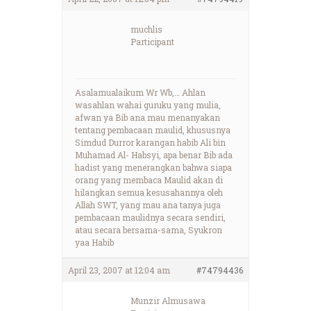
muchlis
Participant
Asalamualaikum Wr Wb,… Ahlan
wasahlan wahai guruku yang mulia,
afwan ya Bib ana mau menanyakan
tentang pembacaan maulid, khususnya
Simdud Durror karangan habib Ali bin
Muhamad Al- Habsyi, apa benar Bib ada
hadist yang menerangkan bahwa siapa
orang yang membaca Maulid akan di
hilangkan semua kesusahannya oleh
Allah SWT, yang mau ana tanya juga
pembacaan maulidnya secara sendiri,
atau secara bersama-sama, Syukron
yaa Habib
April 23, 2007 at 12:04 am
#74794436
Munzir Almusawa