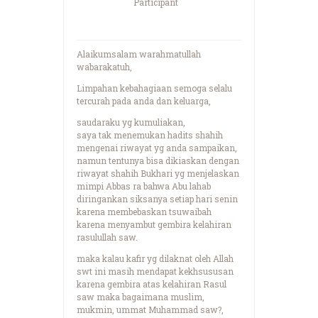
Participant
Alaikumsalam warahmatullah
wabarakatuh,
Limpahan kebahagiaan semoga selalu
tercurah pada anda dan keluarga,
saudaraku yg kumuliakan,
saya tak menemukan hadits shahih
mengenai riwayat yg anda sampaikan,
namun tentunya bisa dikiaskan dengan
riwayat shahih Bukhari yg menjelaskan
mimpi Abbas ra bahwa Abu lahab
diringankan siksanya setiap hari senin
karena membebaskan tsuwaibah
karena menyambut gembira kelahiran
rasulullah saw.
maka kalau kafir yg dilaknat oleh Allah
swt ini masih mendapat kekhsususan
karena gembira atas kelahiran Rasul
saw maka bagaimana muslim,
mukmin, ummat Muhammad saw?,