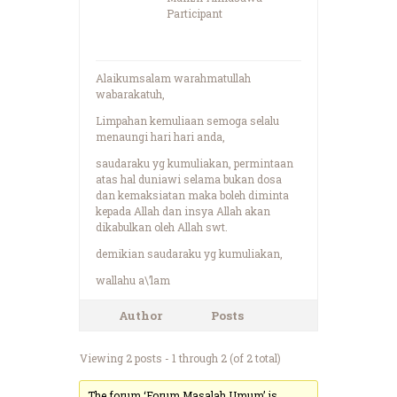
Participant
Alaikumsalam warahmatullah
wabarakatuh,
Limpahan kemuliaan semoga selalu
menaungi hari hari anda,
saudaraku yg kumuliakan, permintaan
atas hal duniawi selama bukan dosa
dan kemaksiatan maka boleh diminta
kepada Allah dan insya Allah akan
dikabulkan oleh Allah swt.
demikian saudaraku yg kumuliakan,
wallahu a\’lam
Author
Posts
Viewing 2 posts - 1 through 2 (of 2 total)
The forum ‘Forum Masalah Umum’ is