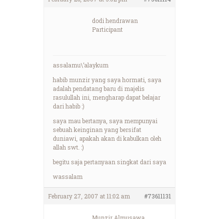
dodi hendrawan
Participant
assalamu\’alaykum
habib munzir yang saya hormati, saya
adalah pendatang baru di majelis
rasulullah ini, mengharap dapat belajar
dari habib :)
saya mau bertanya, saya mempunyai
sebuah keinginan yang bersifat
duniawi, apakah akan di kabulkan oleh
allah swt. :)
begitu saja pertanyaan singkat dari saya
wassalam
February 27, 2007 at 11:02 am
#73611131
Munzir Almusawa