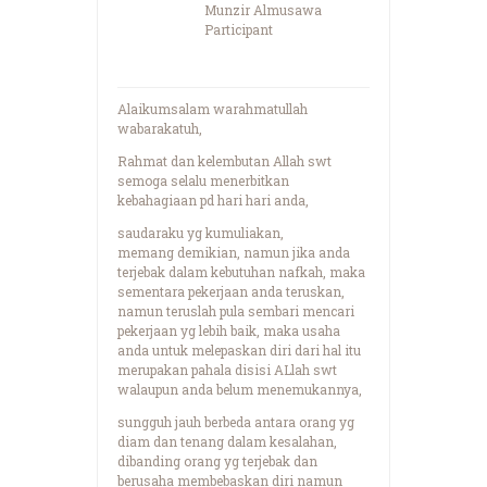
Munzir Almusawa
Participant
Alaikumsalam warahmatullah
wabarakatuh,
Rahmat dan kelembutan Allah swt
semoga selalu menerbitkan
kebahagiaan pd hari hari anda,
saudaraku yg kumuliakan,
memang demikian, namun jika anda
terjebak dalam kebutuhan nafkah, maka
sementara pekerjaan anda teruskan,
namun teruslah pula sembari mencari
pekerjaan yg lebih baik, maka usaha
anda untuk melepaskan diri dari hal itu
merupakan pahala disisi ALlah swt
walaupun anda belum menemukannya,
sungguh jauh berbeda antara orang yg
diam dan tenang dalam kesalahan,
dibanding orang yg terjebak dan
berusaha membebaskan diri namun