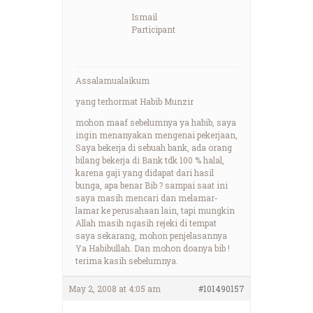
Ismail
Participant
Assalamualaikum
yang terhormat Habib Munzir
mohon maaf sebelumnya ya habib, saya
ingin menanyakan mengenai pekerjaan,
Saya bekerja di sebuah bank, ada orang
bilang bekerja di Bank tdk 100 % halal,
karena gaji yang didapat dari hasil
bunga, apa benar Bib ? sampai saat ini
saya masih mencari dan melamar-
lamar ke perusahaan lain, tapi mungkin
Allah masih ngasih rejeki di tempat
saya sekarang, mohon penjelasannya
Ya Habibullah. Dan mohon doanya bib !
terima kasih sebelumnya.
May 2, 2008 at 4:05 am
#101490157