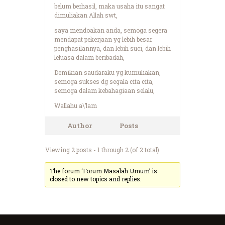
belum berhasil, maka usaha itu sangat
dimuliakan Allah swt,
saya mendoakan anda, semoga segera
mendapat pekerjaan yg lebih besar
penghasilannya, dan lebih suci, dan lebih
leluasa dalam beribadah,
Demikian saudaraku yg kumuliakan,
semoga sukses dg segala cita cita,
semoga dalam kebahagiaan selalu,
Wallahu a\’lam
Author
Posts
Viewing 2 posts - 1 through 2 (of 2 total)
The forum ‘Forum Masalah Umum’ is
closed to new topics and replies.