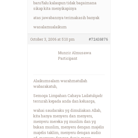
baru?lalu kalaupun tidak bagaimana
sikap kita menyikapinya
atas jawabannya terimakasih banyak
wasalamualaikum
October 3, 2006 at 5:10 pm
#72416876
Munzir Almusawa
Participant
Alaikumsalam warahmatullah
wabarakatuh,
Semoga Limpahan Cahaya Lailatulqadr
tercurah kepada anda dan keluarga,
wahai saudaraku yg dimuliakan Allah,
kita hanya menyeru dan menyeru,
menyeru mereka yg muslim dan yg
bukan muslim, menyeru dengan majelis
majelis taklim, menyeru dengan audio
cd, menyeru dengan dunia maya,