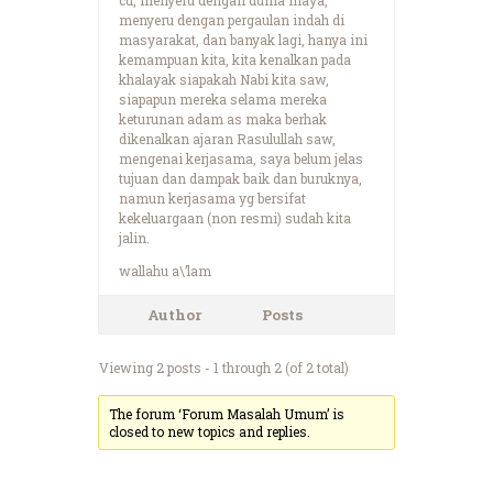
menyeru dengan pergaulan indah di
masyarakat, dan banyak lagi, hanya ini
kemampuan kita, kita kenalkan pada
khalayak siapakah Nabi kita saw,
siapapun mereka selama mereka
keturunan adam as maka berhak
dikenalkan ajaran Rasulullah saw,
mengenai kerjasama, saya belum jelas
tujuan dan dampak baik dan buruknya,
namun kerjasama yg bersifat
kekeluargaan (non resmi) sudah kita
jalin.
wallahu a\’lam
Author
Posts
Viewing 2 posts - 1 through 2 (of 2 total)
The forum ‘Forum Masalah Umum’ is
closed to new topics and replies.