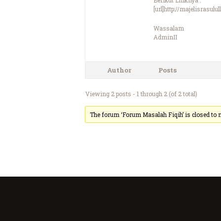
Berikut Linknya :
[url]http://majelisras
Wassalam
AdminII
Author
Posts
Viewing 2 posts - 1 through 2 (of 2 total)
The forum ‘Forum Masalah Fiqih’ is closed to n