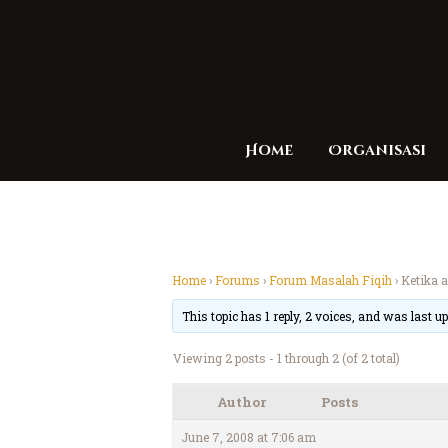
Home
Organisasi
Home
›
Forums
›
Forum Masalah Fiqih
›
Ketika 
This topic has 1 reply, 2 voices, and was last 
Viewing 2 posts - 1 through 2 (of 2 total)
Author
Posts
June 7, 2008 at 7:06 am