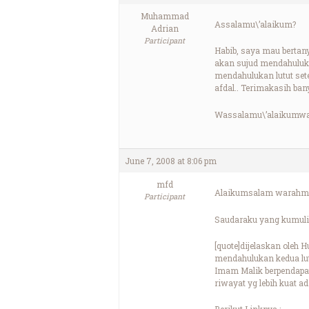
Muhammad
Assalamu\’alaikum?
Adrian
Participant
Habib, saya mau bertany
akan sujud mendahulukan
mendahulukan lutut sete
afdal.. Terimakasih ba
Wassalamu\’alaikumwa
June 7, 2008 at 8:06 pm
mfd
Alaikumsalam warahma
Participant
Saudaraku yang kumuli
[quote]dijelaskan oleh
mendahulukan kedua lut
Imam Malik berpendapat
riwayat yg lebih kuat 