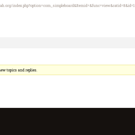
ulullah.org/index.php?option=com_simpleboard&Itemid=&func=view&catid=8&id=
ew topics and replies.