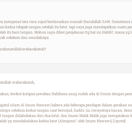
a mengenai tata cara sujud berdasarkan sunnah Rasulullah SAW. Sementara ini 
 kedua telapak tangan setelah itu lutut. tapi saya juga mendapatkan suatu pe
lah itu baru tangan. Mohon saya diberi penjelasan ttg hal ini Habib?, mana yg 
nyak sebelum dan sesudahnya.
rahmatullahiwabarakatuh?
tullah wabarakatuh,
akan, berikut kutipan jawaban Habibana yang sudah ada di forum dengan pe
 Hujjatul islam Al Imam Nawawi bahwa ada beberapa pendapat dalam gerakan su
utnya sebelum kedua tangan saat bersujud, hadits ini riwayatnya hasan, demi
 tangan didahulukan dari dua lutut, dan Imam Malik Malik juga mengatakan 
adalah yg mendahulukan kedua lutut (Almajmu\’ oleh Imam Nawawi).[/quote]