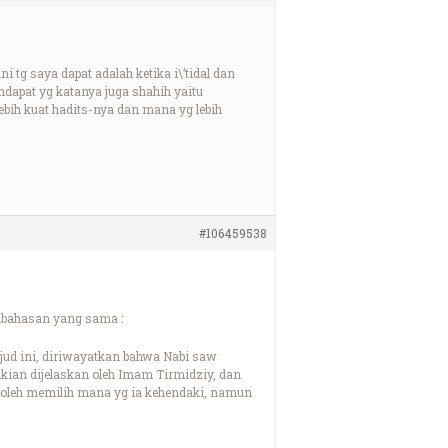
tg saya dapat adalah ketika i\’tidal dan
ndapat yg katanya juga shahih yaitu
lebih kuat hadits-nya dan mana yg lebih
#106459538
mbahasan yang sama :
jud ini, diriwayatkan bahwa Nabi saw
kian dijelaskan oleh Imam Tirmidziy, dan
boleh memilih mana yg ia kehendaki, namun