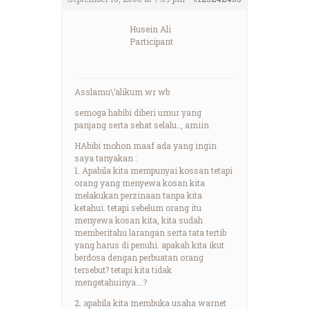
Husein Ali
Participant
Asslamu\’alikum wr wb
semoga habibi diberi umur yang
panjang serta sehat selalu.., amiin
HAbibi mohon maaf ada yang ingin
saya tanyakan :
1. Apabila kita mempunyai kossan tetapi
orang yang menyewa kosan kita
melakukan perzinaan tanpa kita
ketahui. tetapi sebelum orang itu
menyewa kosan kita, kita sudah
memberitahu larangan serta tata tertib
yang harus di penuhi. apakah kita ikut
berdosa dengan perbuatan orang
tersebut? tetapi kita tidak
mengetahuinya….?
2. apabila kita membuka usaha warnet