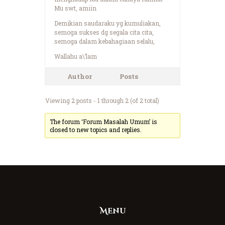
Mu swt, amiin
Demikian saudaraku yg kumuliakan,
semoga sukses dg segala cita cita,
semoga dalam kebahagiaan selalu,
Wallahu a\’lam
Author
Posts
Viewing 2 posts - 1 through 2 (of 2 total)
The forum ‘Forum Masalah Umum’ is
closed to new topics and replies.
Menu