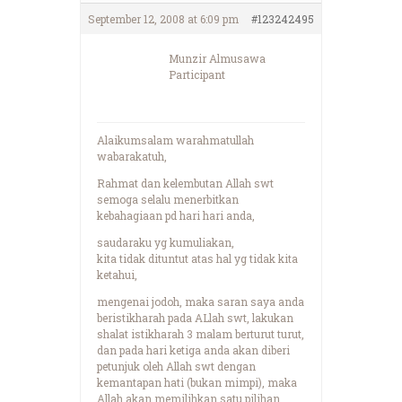
September 12, 2008 at 6:09 pm
#123242495
Munzir Almusawa
Participant
Alaikumsalam warahmatullah
wabarakatuh,
Rahmat dan kelembutan Allah swt
semoga selalu menerbitkan
kebahagiaan pd hari hari anda,
saudaraku yg kumuliakan,
kita tidak dituntut atas hal yg tidak kita
ketahui,
mengenai jodoh, maka saran saya anda
beristikharah pada ALlah swt, lakukan
shalat istikharah 3 malam berturut turut,
dan pada hari ketiga anda akan diberi
petunjuk oleh Allah swt dengan
kemantapan hati (bukan mimpi), maka
Allah akan memilihkan satu pilihan