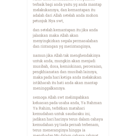
terbaik bagi anda yaitu yg anda mantap
melakukannya, dan kemantapan itu
adalah dari Allah setelah anda mohon
petunjuk Nya swt,
dan setelah kemantapan itu jika anda
jalankan maka Allah akan
menyingkirkan segala permasalahan
dan rintangan yg merintanginya,
namun jika Allah tak menghendakinya
untuk anda, mungkin akan menjadi
musibah, dosa, kemiskinan, perceraian,
pengkhianatan dan musibah lainnya,
maka pada hari ketiga anda melakukan
istikharah itu hati anda akan mantap
meninggalkannya.
semoga Allah swt melimpahkan
keluasan pada usaha anda, Ya Rahman
Ya Rahim, terbitkan matahari
kemudahan untuk saudaraku ini,
jadikan hari harinya terus dalam cahaya
kemudahan yg tiada pernah terbenam,
terus meneranginya hingga ia
menghadap Mu dalam cahaya rahmat