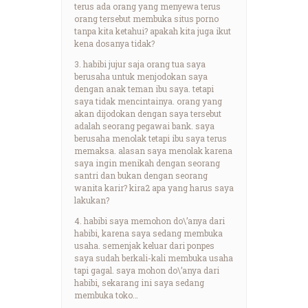
terus ada orang yang menyewa terus
orang tersebut membuka situs porno
tanpa kita ketahui? apakah kita juga ikut
kena dosanya tidak?
3. habibi jujur saja orang tua saya
berusaha untuk menjodokan saya
dengan anak teman ibu saya. tetapi
saya tidak mencintainya. orang yang
akan dijodokan dengan saya tersebut
adalah seorang pegawai bank. saya
berusaha menolak tetapi ibu saya terus
memaksa. alasan saya menolak karena
saya ingin menikah dengan seorang
santri dan bukan dengan seorang
wanita karir? kira2 apa yang harus saya
lakukan?
4. habibi saya memohon do\’anya dari
habibi, karena saya sedang membuka
usaha. semenjak keluar dari ponpes
saya sudah berkali-kali membuka usaha
tapi gagal. saya mohon do\’anya dari
habibi, sekarang ini saya sedang
membuka toko…