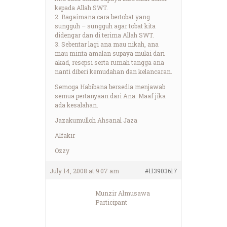
kepada Allah SWT.
2. Bagaimana cara bertobat yang
sungguh – sungguh agar tobat kita
didengar dan di terima Allah SWT.
3. Sebentar lagi ana mau nikah, ana
mau minta amalan supaya mulai dari
akad, resepsi serta rumah tangga ana
nanti diberi kemudahan dan kelancaran.
Semoga Habibana bersedia menjawab
semua pertanyaan dari Ana. Maaf jika
ada kesalahan.
Jazakumulloh Ahsanal Jaza
Alfakir
Ozzy
July 14, 2008 at 9:07 am
#113903617
Munzir Almusawa
Participant