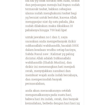
hal hal yg tidak disukai oleh Allah, usaha
dan perjuangan menuju hal itupun sudah
termasuk taubat, bahkan sebagian
ulama sudah menghukumi taubat bagi
yg berniat untuk bertobat, karena Allah
mengganjar niat dg satu pahala, jika
sudah dilakukan maka dikalikan 10
pahalanya hingga 700 kali lipat
untuk jawaban no 1 dan 3, saya
sarankan anda memperbanyak dzikir
subhanallahi wabihamdih, bacalah 100X
dalam keadaan wudhu setiap harinya,
Sabda Rasul saw : Kalimat yg paling
dicintai Allah adalah Subhanallahi
wabihamdih (Shahih Muslim), dan
dzikir ini menerangkan hati menjadi
cerah, menyejukkan sanubari dan
membuat wajah anda indah bercahaya,
dan mempermudah banyak
permasalahan,
anda akan merasakannya setelah
mengamalkannya pada suatu hari,
bahwa hari itu indah, cerah, dan banyak
kemudahan, berbeda dengan hari hari yg