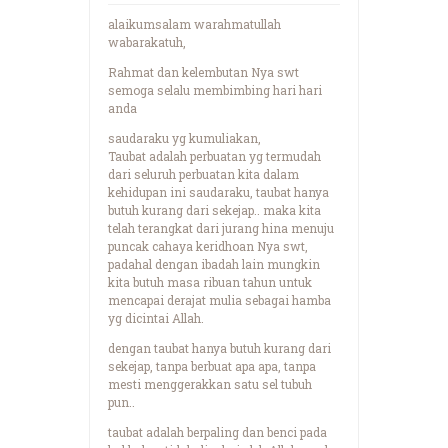
alaikumsalam warahmatullah
wabarakatuh,
Rahmat dan kelembutan Nya swt
semoga selalu membimbing hari hari
anda
saudaraku yg kumuliakan,
Taubat adalah perbuatan yg termudah
dari seluruh perbuatan kita dalam
kehidupan ini saudaraku, taubat hanya
butuh kurang dari sekejap.. maka kita
telah terangkat dari jurang hina menuju
puncak cahaya keridhoan Nya swt,
padahal dengan ibadah lain mungkin
kita butuh masa ribuan tahun untuk
mencapai derajat mulia sebagai hamba
yg dicintai Allah.
dengan taubat hanya butuh kurang dari
sekejap, tanpa berbuat apa apa, tanpa
mesti menggerakkan satu sel tubuh
pun..
taubat adalah berpaling dan benci pada