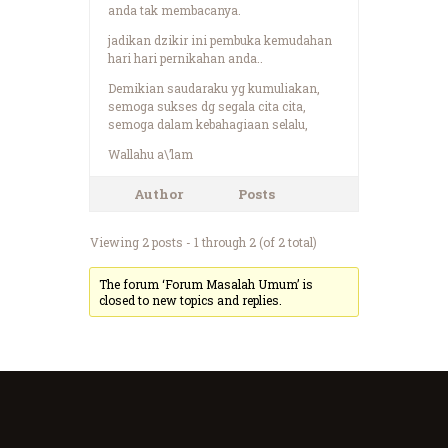
anda tak membacanya.
jadikan dzikir ini pembuka kemudahan
hari hari pernikahan anda..
Demikian saudaraku yg kumuliakan,
semoga sukses dg segala cita cita,
semoga dalam kebahagiaan selalu,
Wallahu a\’lam
Author
Posts
Viewing 2 posts - 1 through 2 (of 2 total)
The forum ‘Forum Masalah Umum’ is
closed to new topics and replies.