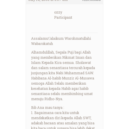
ozzy
Participant
Assalamu\’alaikum Warohmatullahi
Wabarokatuh
Alhamdulillah, Segala Puji bagi Allah
yang memberikan Nikmat Iman dan
Islam Kepada Kira semua. Sholawat
dan salam senantiasa tercurah kepada
junjungan kita Nabi Muhammad SAW.
Habibana Al-habib Munzir Al-Musawa
semoga Allah Selalu memberikan
kesehatan kepada Habib agar habib
senantiasa selalu membimbing umat
menuju Ridho-Nya.
Bib Ana mau tanya :
1. Bagaimana cara kita untuk
mendekatkan diri kepada Allah SWT,
adakah bacaan atau amalan yang bisa
kita baca untuk supaya bisa lebih dekat