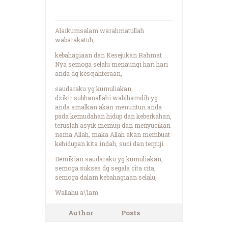
Alaikumsalam warahmatullah
wabarakatuh,
kebahagiaan dan Kesejukan Rahmat
Nya semoga selalu menaungi hari hari
anda dg kesejahteraan,
saudaraku yg kumuliakan,
dzikir subhanallahi wabihamdih yg
anda amalkan akan menuntun anda
pada kemudahan hidup dan keberkahan,
teruslah asyik memuji dan menyucikan
nama Allah, maka Allah akan membuat
kehidupan kita indah, suci dan terpuji.
Demikian saudaraku yg kumuliakan,
semoga sukses dg segala cita cita,
semoga dalam kebahagiaan selalu,
Wallahu a\’lam
Author
Posts