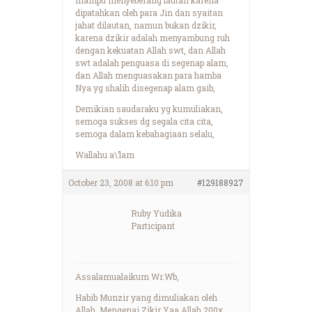
dipatahkan oleh para Jin dan syaitan
jahat dilautan, namun bukan dzikir,
karena dzikir adalah menyambung ruh
dengan kekuatan Allah swt, dan Allah
swt adalah penguasa di segenap alam,
dan Allah menguasakan para hamba
Nya yg shalih disegenap alam gaib,
Demikian saudaraku yg kumuliakan,
semoga sukses dg segala cita cita,
semoga dalam kebahagiaan selalu,
Wallahu a\’lam
October 23, 2008 at 6:10 pm
#129188927
Ruby Yudika
Participant
Assalamualaikum Wr.Wb,
Habib Munzir yang dimuliakan oleh
Allah, Mengenai Zikir Yaa Allah 200x