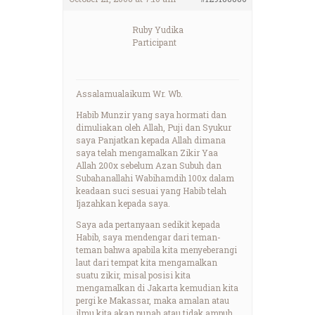
Ruby Yudika
Participant
Assalamualaikum Wr. Wb.
Habib Munzir yang saya hormati dan
dimuliakan oleh Allah, Puji dan Syukur
saya Panjatkan kepada Allah dimana
saya telah mengamalkan Zikir Yaa
Allah 200x sebelum Azan Subuh dan
Subahanallahi Wabihamdih 100x dalam
keadaan suci sesuai yang Habib telah
Ijazahkan kepada saya.
Saya ada pertanyaan sedikit kepada
Habib, saya mendengar dari teman-
teman bahwa apabila kita menyeberangi
laut dari tempat kita mengamalkan
suatu zikir, misal posisi kita
mengamalkan di Jakarta kemudian kita
pergi ke Makassar, maka amalan atau
ilmu kita akan punah atau tidak ampuh