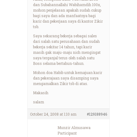
dan Subahannallahi Wabihamdih 100x,
mohon penjelasan apakah sudah cukup
bagi saya dan ada manfaatnya bagi
karir dan pekerjaan saya di kantor Zikir
tsb.
Saya sekarang bekerja sebagai sales
dari salah satu perusahaan dan sudah
bekerja sekitar 14 tahun, tapi karir
masih gak maju-maju nich mengingat
saya terganjal terus oleh salah satu
Boss selama bertahun-tahun.
Mohon doa Habib untuk kemajuan karir
dan pekerajaan saya disamping saya
mengamalkan Zikir tsb di atas.
Makasih
salam
October 24, 2008 at 1:10 am
#129188946
Munzir Almusawa
Participant