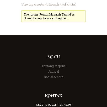
Viewing 4 posts - 1 through 4 (of 4 total)
The forum ‘Forum Masalah Tauhid’ is
closed to new topics and replies.
Menu
Tentang Majelis
Jadwal
Sosial Media
Kontak
Majelis Rasulullah SAW