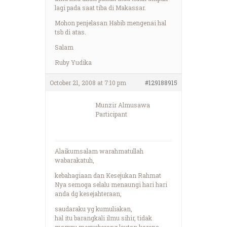
lagi pada saat tiba di Makassar.
Mohon penjelasan Habib mengenai hal
tsb di atas.
Salam
Ruby Yudika
October 21, 2008 at 7:10 pm
#129188915
Munzir Almusawa
Participant
Alaikumsalam warahmatullah
wabarakatuh,
kebahagiaan dan Kesejukan Rahmat
Nya semoga selalu menaungi hari hari
anda dg kesejahteraan,
saudaraku yg kumuliakan,
hal itu barangkali ilmu sihir, tidak
mampu menyeberang lautan karena