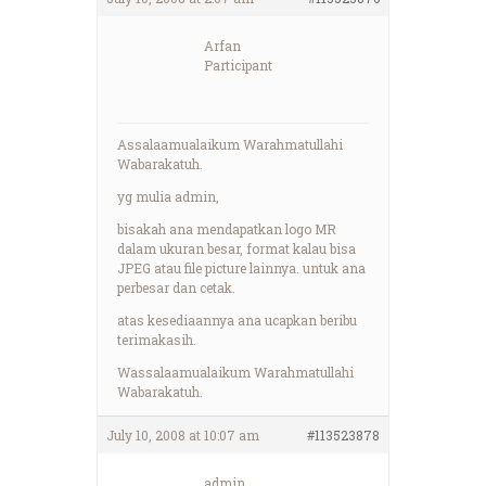
Arfan
Participant
Assalaamualaikum Warahmatullahi
Wabarakatuh.
yg mulia admin,
bisakah ana mendapatkan logo MR
dalam ukuran besar, format kalau bisa
JPEG atau file picture lainnya. untuk ana
perbesar dan cetak.
atas kesediaannya ana ucapkan beribu
terimakasih.
Wassalaamualaikum Warahmatullahi
Wabarakatuh.
July 10, 2008 at 10:07 am
#113523878
admin