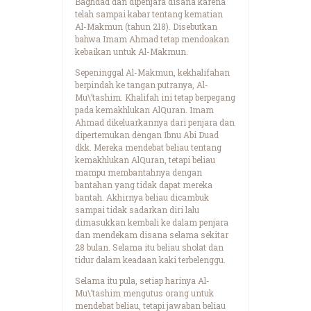
Baghdad dan dipenjara disana karena
telah sampai kabar tentang kematian
Al-Makmun (tahun 218). Disebutkan
bahwa Imam Ahmad tetap mendoakan
kebaikan untuk Al-Makmun.
Sepeninggal Al-Makmun, kekhalifahan
berpindah ke tangan putranya, Al-
Mu\’tashim. Khalifah ini tetap berpegang
pada kemakhlukan AlQuran. Imam
Ahmad dikeluarkannya dari penjara dan
dipertemukan dengan Ibnu Abi Duad
dkk. Mereka mendebat beliau tentang
kemakhlukan AlQuran, tetapi beliau
mampu membantahnya dengan
bantahan yang tidak dapat mereka
bantah. Akhirnya beliau dicambuk
sampai tidak sadarkan diri lalu
dimasukkan kembali ke dalam penjara
dan mendekam disana selama sekitar
28 bulan. Selama itu beliau sholat dan
tidur dalam keadaan kaki terbelenggu.
Selama itu pula, setiap harinya Al-
Mu\’tashim mengutus orang untuk
mendebat beliau, tetapi jawaban beliau