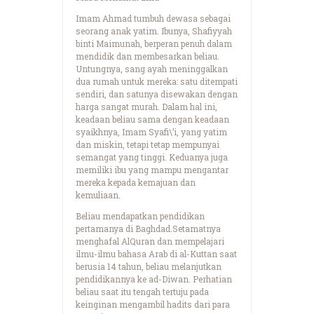
Imam Ahmad tumbuh dewasa sebagai
seorang anak yatim. Ibunya, Shafiyyah
binti Maimunah, berperan penuh dalam
mendidik dan membesarkan beliau.
Untungnya, sang ayah meninggalkan
dua rumah untuk mereka: satu ditempati
sendiri, dan satunya disewakan dengan
harga sangat murah. Dalam hal ini,
keadaan beliau sama dengan keadaan
syaikhnya, Imam Syafi\’i, yang yatim
dan miskin, tetapi tetap mempunyai
semangat yang tinggi. Keduanya juga
memiliki ibu yang mampu mengantar
mereka kepada kemajuan dan
kemuliaan.
Beliau mendapatkan pendidikan
pertamanya di Baghdad.Setamatnya
menghafal AlQuran dan mempelajari
ilmu-ilmu bahasa Arab di al-Kuttan saat
berusia 14 tahun, beliau melanjutkan
pendidikannya ke ad-Diwan. Perhatian
beliau saat itu tengah tertuju pada
keinginan mengambil hadits dari para