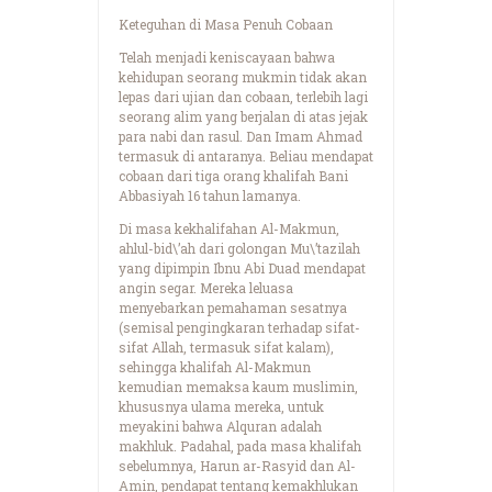
Keteguhan di Masa Penuh Cobaan
Telah menjadi keniscayaan bahwa
kehidupan seorang mukmin tidak akan
lepas dari ujian dan cobaan, terlebih lagi
seorang alim yang berjalan di atas jejak
para nabi dan rasul. Dan Imam Ahmad
termasuk di antaranya. Beliau mendapat
cobaan dari tiga orang khalifah Bani
Abbasiyah 16 tahun lamanya.
Di masa kekhalifahan Al-Makmun,
ahlul-bid\’ah dari golongan Mu\’tazilah
yang dipimpin Ibnu Abi Duad mendapat
angin segar. Mereka leluasa
menyebarkan pemahaman sesatnya
(semisal pengingkaran terhadap sifat-
sifat Allah, termasuk sifat kalam),
sehingga khalifah Al-Makmun
kemudian memaksa kaum muslimin,
khususnya ulama mereka, untuk
meyakini bahwa Alquran adalah
makhluk. Padahal, pada masa khalifah
sebelumnya, Harun ar-Rasyid dan Al-
Amin, pendapat tentang kemakhlukan