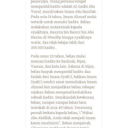
perawinya. Orang pertama tempat
mengambil hadits adalah Al-Qadhi Abu
Yusuf, murid/rekan Imam Abu Hanifah.
Pada usia 16 tahun, Imam Ahmad mulai
tertarik untuk menulis hadits. Beliau
melakukan mulazamah kepada
syaikhnya, Hasyim bin Basyir bin Abu
Hazim Al-Wasithy hingga syaikhnya
wafat, dan telah belajar lebih dari
300.000 hadits.
Pada umur 23 tahun, beliau mulai
mencari hadits ke Bashrah, Hijaz,
Yaman, dan kota lain. Selama di Hijaz,
beliau banyak mengambil hadits dan
faidah dari Imam Syafi\’i, bahkan Imam
Syafi\’i sendiri amat memuliakan Imam
Ahmad dan menjadikan beliau sebagai
rujukan dalam mengenal keshahihan
sebuah hadits. Demikianlah ketekunan
beliau, sampai-sampai beliau baru
menikah di usia 40 tahun. Seseorang
pernah berkata kepada beliau, \"Wahai
Abu Abdillah, Anda telah menjadi imam
kaum muslimin\". Beliau menjawab,
\"Bersama mahbarah (tempat tinta)