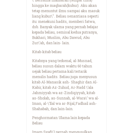
hingga ke maqbarah(kubur). Aku akan
tetap menuntut ilmu sampai aku masuk
liang kubur\". Beliau senantiasa seperti
itu: menekuni hadits, memberi fatwa,
dsb. Banyak ulama yang pernah belajar
kepada beliau, semisal kedua putranya,
Bukhari, Muslim, Abu Dawud, Abu
Zur\’ah, dan lain- lain.
Kitab-kitab beliau
Kitabnya yang terkenal, al-Musnad,
beliau susun dalam waktu 60 tahun
sejak beliau pertama kali tertarik
menulis hadits. Beliau juga menyusun
kitab Al-Manasik ash- Shaghir dan Al-
Kabir, kitab Az-Zuhud, Ar-Radd \’ala
Jahmiyyah wa az-Zindiqiyyah, kitab
as-Sholah, as-Sunnah, al-Wara\’ wa al-
Iman, al-\’Ilal wa ar-Rijal,Fadhail ash-
Shahabah, dan lain-lain.
Penghormatan Ulama lain kepada
Beliau
Imam Syafi\’i pernah mengusulkan