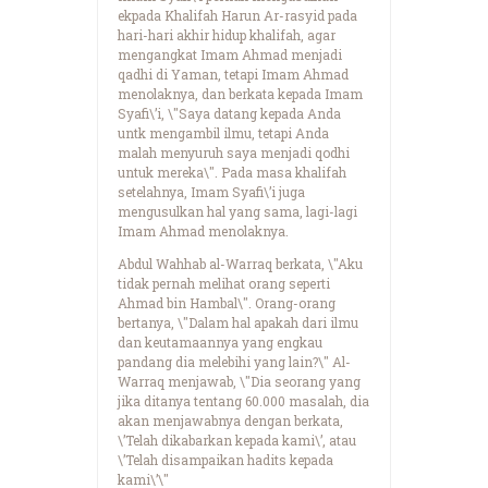
ekpada Khalifah Harun Ar-rasyid pada
hari-hari akhir hidup khalifah, agar
mengangkat Imam Ahmad menjadi
qadhi di Yaman, tetapi Imam Ahmad
menolaknya, dan berkata kepada Imam
Syafi\’i, \"Saya datang kepada Anda
untk mengambil ilmu, tetapi Anda
malah menyuruh saya menjadi qodhi
untuk mereka\". Pada masa khalifah
setelahnya, Imam Syafi\’i juga
mengusulkan hal yang sama, lagi-lagi
Imam Ahmad menolaknya.
Abdul Wahhab al-Warraq berkata, \"Aku
tidak pernah melihat orang seperti
Ahmad bin Hambal\". Orang-orang
bertanya, \"Dalam hal apakah dari ilmu
dan keutamaannya yang engkau
pandang dia melebihi yang lain?\" Al-
Warraq menjawab, \"Dia seorang yang
jika ditanya tentang 60.000 masalah, dia
akan menjawabnya dengan berkata,
\’Telah dikabarkan kepada kami\’, atau
\’Telah disampaikan hadits kepada
kami\’\"