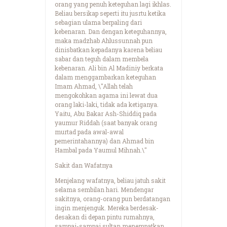
orang yang penuh keteguhan lagi ikhlas.
Beliau bersikap seperti itu jusrtu ketika
sebagian ulama berpaling dari
kebenaran. Dan dengan keteguhannya,
maka madzhab Ahlussunnah pun
dinisbatkan kepadanya karena beliau
sabar dan teguh dalam membela
kebenaran. Ali bin Al Madiniy berkata
dalam menggambarkan keteguhan
Imam Ahmad, \"Allah telah
mengokohkan agama ini lewat dua
orang laki-laki, tidak ada ketiganya.
Yaitu, Abu Bakar Ash-Shiddiq pada
yaumur Riddah (saat banyak orang
murtad pada awal-awal
pemerintahannya) dan Ahmad bin
Hambal pada Yaumul Mihnah.\"
Sakit dan Wafatnya
Menjelang wafatnya, beliau jatuh sakit
selama sembilan hari. Mendengar
sakitnya, orang-orang pun berdatangan
ingin menjenguk. Mereka berdesak-
desakan di depan pintu rumahnya,
sampai-sampai sultan menempatkan