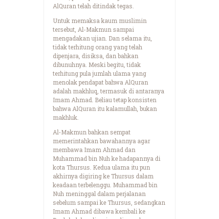
AlQuran telah ditindak tegas.
Untuk memaksa kaum muslimin
tersebut, Al-Makmun sampai
mengadakan ujian. Dan selama itu,
tidak terhitung orang yang telah
dipenjara, disiksa, dan bahkan
dibunuhnya. Meski begitu, tidak
terhitung pula jumlah ulama yang
menolak pendapat bahwa AlQuran
adalah makhluq, termasuk di antaranya
Imam Ahmad. Beliau tetap konsisten
bahwa AlQuran itu kalamullah, bukan
makhluk.
Al-Makmun bahkan sempat
memerintahkan bawahannya agar
membawa Imam Ahmad dan
Muhammad bin Nuh ke hadapannya di
kota Thursus. Kedua ulama itu pun
akhirnya digiring ke Thursus dalam
keadaan terbelenggu. Muhammad bin
Nuh meninggal dalam perjalanan
sebelum sampai ke Thursus, sedangkan
Imam Ahmad dibawa kembali ke