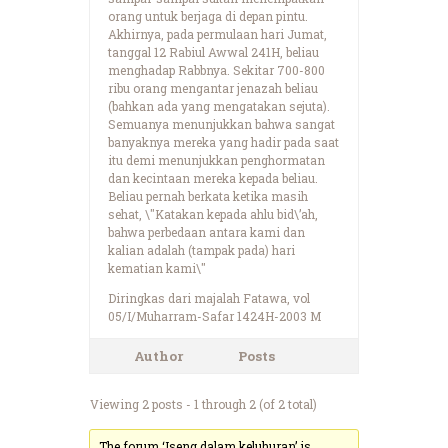
orang untuk berjaga di depan pintu.
Akhirnya, pada permulaan hari Jumat,
tanggal 12 Rabiul Awwal 241H, beliau
menghadap Rabbnya. Sekitar 700-800
ribu orang mengantar jenazah beliau
(bahkan ada yang mengatakan sejuta).
Semuanya menunjukkan bahwa sangat
banyaknya mereka yang hadir pada saat
itu demi menunjukkan penghormatan
dan kecintaan mereka kepada beliau.
Beliau pernah berkata ketika masih
sehat, \"Katakan kepada ahlu bid\’ah,
bahwa perbedaan antara kami dan
kalian adalah (tampak pada) hari
kematian kami\"
Diringkas dari majalah Fatawa, vol
05/I/Muharram-Safar 1424H-2003 M
Author
Posts
Viewing 2 posts - 1 through 2 (of 2 total)
The forum ‘Iseng dalam keluhuran’ is