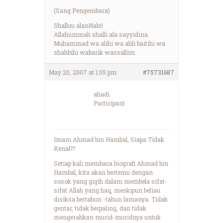
(Sang Pengembara)
Shalluu alanNabi!
Allahummah shalli ala sayyidina
Muhammad wa alihi wa ahli baitihi wa
shahbihi wabarik wassallim
May 20, 2007 at 1:05 pm
#75731687
ahadi
Participant
Imam Ahmad bin Hambal, Siapa Tidak
Kenal??
Setiap kali membaca biografi Ahmad bin
Hambal, kita akan bertemu dengan
sosok yang gigih dalam membela sifat-
sifat Allah yang haq, meskipun beliau
disiksa bertahun -tahun lamanya. Tidak
gentar, tidak berpaling, dan tidak
mengerahkan murid-muridnya untuk