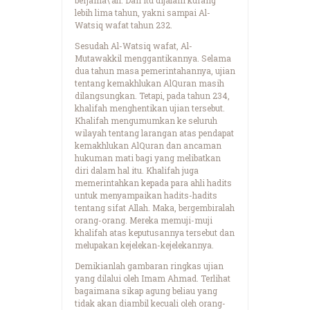
lebih lima tahun, yakni sampai Al-
Watsiq wafat tahun 232.
Sesudah Al-Watsiq wafat, Al-
Mutawakkil menggantikannya. Selama
dua tahun masa pemerintahannya, ujian
tentang kemakhlukan AlQuran masih
dilangsungkan. Tetapi, pada tahun 234,
khalifah menghentikan ujian tersebut.
Khalifah mengumumkan ke seluruh
wilayah tentang larangan atas pendapat
kemakhlukan AlQuran dan ancaman
hukuman mati bagi yang melibatkan
diri dalam hal itu. Khalifah juga
memerintahkan kepada para ahli hadits
untuk menyampaikan hadits-hadits
tentang sifat Allah. Maka, bergembiralah
orang-orang. Mereka memuji-muji
khalifah atas keputusannya tersebut dan
melupakan kejelekan-kejelekannya.
Demikianlah gambaran ringkas ujian
yang dilalui oleh Imam Ahmad. Terlihat
bagaimana sikap agung beliau yang
tidak akan diambil kecuali oleh orang-