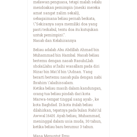
melawan penguasa, tetapi malah selalu
mendoakan pemimpin (meski mereka
amat sangat zalim sekali),
sebagaimana beliau pernah berkata,
\"Sekiranya saya memiliki doa yang
pasti terkabul, tentu doa itu kutujukan
untuk pemimpin\".
Nasab dan Kelahirannya
Beliau adalah Abu Abdillah Ahmad bin
Muhammad bin Hambal. Nasab beliau
bertemu dengan nasab RasuluLlah
sholaLlahu a\’laihi wasallam pada diri
Nizar bin Ma\’d bin \’Adnan. Yang
berarti bertemu nasab pula dengan nabi
Ibrahim \’alaihissalam.
Ketika beliau masih dalam kandungan,
orang tua beliau pindah dari kota
Marwa-tempat tinggal sang ayah-, ke
kota Baghdad. Di kota itulah beliau
dilahirkan, tepatnya pada bulan Rabi\’ul
Awwal 164H. Ayah beliau, Muhammad,
meninggal dalam usia muda, 30 tahun,
ketika beliau baru berumur 3 tahun.
Masa Menuntut Ilmu