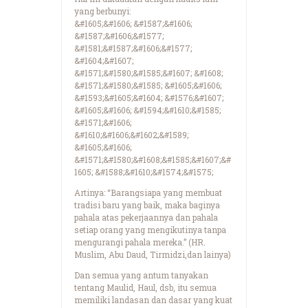
yang berbunyi:
&#1605;&#1606; &#1587;&#1606;
&#1587;&#1606;&#1577;
&#1581;&#1587;&#1606;&#1577;
&#1604;&#1607;
&#1571;&#1580;&#1585;&#1607; &#1608;
&#1571;&#1580;&#1585; &#1605;&#1606;
&#1593;&#1605;&#1604; &#1576;&#1607;
&#1605;&#1606; &#1594;&#1610;&#1585;
&#1571;&#1606;
&#1610;&#1606;&#1602;&#1589;
&#1605;&#1606;
&#1571;&#1580;&#1608;&#1585;&#1607;&#
1605; &#1588;&#1610;&#1574;&#1575;
Artinya: “Barangsiapa yang membuat
tradisi baru yang baik, maka baginya
pahala atas pekerjaannya dan pahala
setiap orang yang mengikutinya tanpa
mengurangi pahala mereka.” (HR.
Muslim, Abu Daud, Tirmidzi,dan lainya)
Dan semua yang antum tanyakan
tentang Maulid, Haul, dsb, itu semua
memiliki landasan dan dasar yang kuat