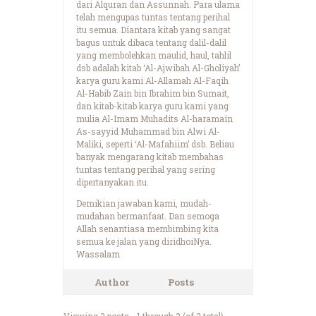
dari Alquran dan Assunnah. Para ulama
telah mengupas tuntas tentang perihal
itu semua. Diantara kitab yang sangat
bagus untuk dibaca tentang dalil-dalil
yang membolehkan maulid, haul, tahlil
dsb adalah kitab ‘Al-Ajwibah Al-Gholiyah’
karya guru kami Al-Allamah Al-Faqih
Al-Habib Zain bin Ibrahim bin Sumait,
dan kitab-kitab karya guru kami yang
mulia Al-Imam Muhadits Al-haramain
As-sayyid Muhammad bin Alwi Al-
Maliki, seperti ‘Al-Mafahiim’ dsb. Beliau
banyak mengarang kitab membahas
tuntas tentang perihal yang sering
dipertanyakan itu.
Demikian jawaban kami, mudah-
mudahan bermanfaat. Dan semoga
Allah senantiasa membimbing kita
semua ke jalan yang diridhoiNya.
Wassalam
Author
Posts
Viewing 2 posts - 1 through 2 (of 2 total)