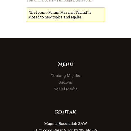
The forum ‘Forum Masalah Tauhid’ is
closed to new topics and replies.
Menu
Tentang Majelis
Jadwal
Sosial Media
Kontak
Majelis Rasulullah SAW
Jl. Cikoko Barat V, RT 03/05, No 66,