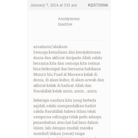
January 7, 2014 at 3:01 am
#215719566
Anonymous
Inactive
assalamu\’alaikum
Semoga kemuliaan dan kesejahteraan
dunia dan akhirat daripada Allah selalu
bersama kita dan semoga kita semua
bisa berkumpul dan bersama habibana
Munzir bin Fuad al Musawa kelak di
dunia, di alam kubur, di alam arwah dan
akhirat kelak di hadirat Allah dan
Rasulullah kelak amin..amin….amin
Beberapa saudara kita yang berbeda
aqidah selalu mengandalkan hadist
sabda Rasulullah bahwa Islam telah
sempurna sehingga tidak perlu adanya
penambahan atau hal-hal baru dalam
Islam. lalu dengan mudah mereka
membid\’ahkan (sesat) tanpa