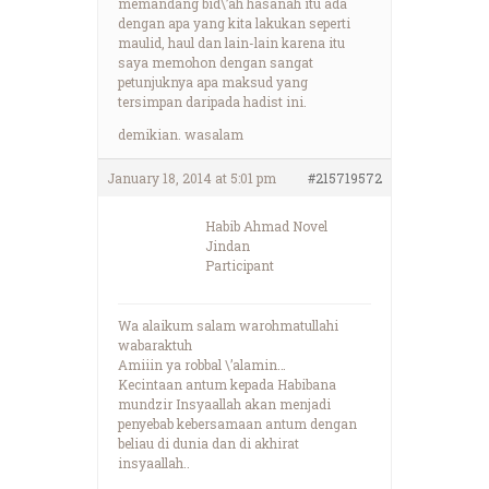
memandang bid\’ah hasanah itu ada
dengan apa yang kita lakukan seperti
maulid, haul dan lain-lain karena itu
saya memohon dengan sangat
petunjuknya apa maksud yang
tersimpan daripada hadist ini.
demikian. wasalam
January 18, 2014 at 5:01 pm
#215719572
Habib Ahmad Novel
Jindan
Participant
Wa alaikum salam warohmatullahi
wabaraktuh
Amiiin ya robbal \’alamin…
Kecintaan antum kepada Habibana
mundzir Insyaallah akan menjadi
penyebab kebersamaan antum dengan
beliau di dunia dan di akhirat
insyaallah..