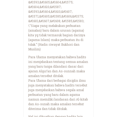
&#1593;&#1605;&#1604;&#1575;
&#1604;&#1610;&#1587;
&#1593;&#1604;&#1610;&#1607;
&#1571;&#1605;&#1585;&#1606;&#1575;
&#1601;&#1607;&#1608; &#1585;&#1583;
\"Siapa yang melakukan perbuatan
(amalan) baru dalam urusan (agama)
kita yg tidak termasuk bagian darinya
(agama Islam) maka perbuatan itu di
tolak.” (Hadis riwayat Bukhori dan
Muslim)
Para Ulama menyatakan bahwa hadits
ini menjelaskan tentang semua amalan
yang baru tanpa dilandasi dasar dari
ajaran Alqur’an dan As-sunnah maka
amalan tersebut ditolak.
Para Ulama dari berbagai disiplin ilmu
juga menyatakan bahwa hadits tersebut
juga menjelaskan bahwa segala amal
perbuatan yang baru dalam agama
namun memiliki landasan dari Al-kitab
dan As-sunah maka amalan tersebut
diterima dan tidak ditolak.
Hal ini dikuatkan dengan hadits lain