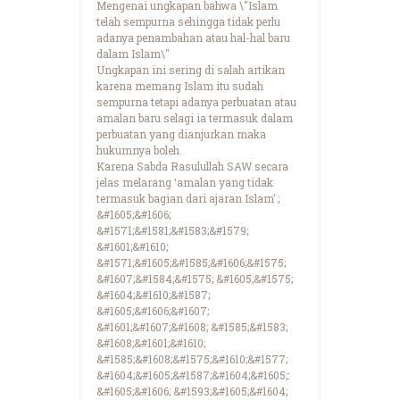
Mengenai ungkapan bahwa \"Islam
telah sempurna sehingga tidak perlu
adanya penambahan atau hal-hal baru
dalam Islam\"
Ungkapan ini sering di salah artikan
karena memang Islam itu sudah
sempurna tetapi adanya perbuatan atau
amalan baru selagi ia termasuk dalam
perbuatan yang dianjurkan maka
hukumnya boleh.
Karena Sabda Rasulullah SAW secara
jelas melarang ‘amalan yang tidak
termasuk bagian dari ajaran Islam’ ;
&#1605;&#1606;
&#1571;&#1581;&#1583;&#1579;
&#1601;&#1610;
&#1571;&#1605;&#1585;&#1606;&#1575;
&#1607;&#1584;&#1575; &#1605;&#1575;
&#1604;&#1610;&#1587;
&#1605;&#1606;&#1607;
&#1601;&#1607;&#1608; &#1585;&#1583;
&#1608;&#1601;&#1610;
&#1585;&#1608;&#1575;&#1610;&#1577;
&#1604;&#1605;&#1587;&#1604;&#1605;:
&#1605;&#1606; &#1593;&#1605;&#1604;