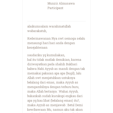
Munzir Almusawa
Participant
alaikumsalam warahmatullah
wabarakatuh,
Kedermawanan Nya swt semoga selalu
menaungi hari hari anda dengan
kesejahteraan
saudariku yg kumuliakan,
hal itu tidak mutlak demikian, karena
diriwayatkan pada shahih Bukhari
bahwa Nabi Ayyub as mandi dengan tak
memakai pakaian apa apa (bugil), lalu
Allah swt menjatuhkan untuknya
belalang dari emas, maka Ayyub as
mengambilnya dengan terburu buru,
maka Allah bertanya : Wahai Ayyub,
bukankah sudah kucukupi engkau dari
apa yg kau lihat (belalang emas) itu?,
maka Ayyub as menjawab : Betul Demi
kewibawaan Mu, namun aku tak akan