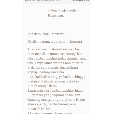
salwa mauladawilah
Participant
Assalamualaikum wr wb
Habibana munzir yang kami hormati,
Ada saat saat malaikah rahmah tak
mau masuk ke rumah seseorang, bila
ada gambar makhlik hidup dirumah atau
terbukanya aurot prp atas non muhrim
di dalam satu rumah, atau pelihara
anjing….pertanyaan saya:
1.Adakah hal lain lagi ya habib sehingga
malaikat Rahmat tak masuk kedalam
rumah orang islam?
2.masalah ada gambar makhluk hidup
….. gambar yang bagaimana lukisan
binatang atau patung…..utuh satu badan
atau separuh, hamba kurang jelas
masalah hal ini?
3.kalau ada rumah tangga yang