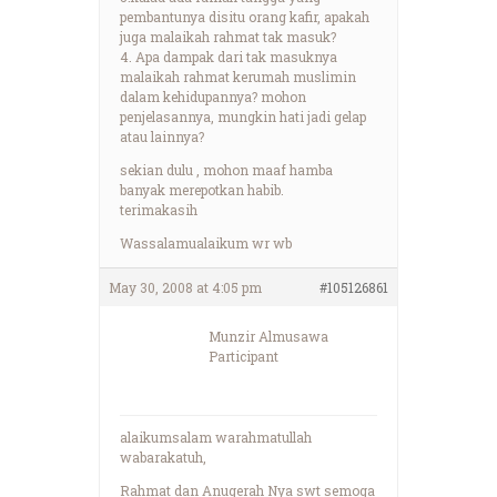
pembantunya disitu orang kafir, apakah
juga malaikah rahmat tak masuk?
4. Apa dampak dari tak masuknya
malaikah rahmat kerumah muslimin
dalam kehidupannya? mohon
penjelasannya, mungkin hati jadi gelap
atau lainnya?
sekian dulu , mohon maaf hamba
banyak merepotkan habib.
terimakasih
Wassalamualaikum wr wb
May 30, 2008 at 4:05 pm
#105126861
Munzir Almusawa
Participant
alaikumsalam warahmatullah
wabarakatuh,
Rahmat dan Anugerah Nya swt semoga