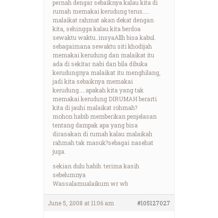
pernah dengar sebaiknya kalau kita di
rumah memakai kerudung terus…..
malaikat rahmat akan dekat dengan
kita, sehingga kalau kita berdoa
sewaktu waktu..insyaAllh bisa kabul.
sebagaimana sewaktu siti khodijah
memakai kerudung dan malaikat itu
ada di sekitar nabi dan bila dibuka
kerudungnya malaikat itu menghilang,
jadi kita sebaiknya memakai
kerudung…..apakah kita yang tak
memakai kerudung DIRUMAH berarti
kita di jauhi malaikat rohmah?
mohon habib memberikan penjelasan
tentang dampak apa yang bisa
dirasakan di rumah kalau malaikah
rahmah tak masuk?sebagai nasehat
juga.
sekian dulu habib. terima kasih
sebelumnya
Wassalamualaikum wr wb
June 5, 2008 at 11:06 am
#105127027