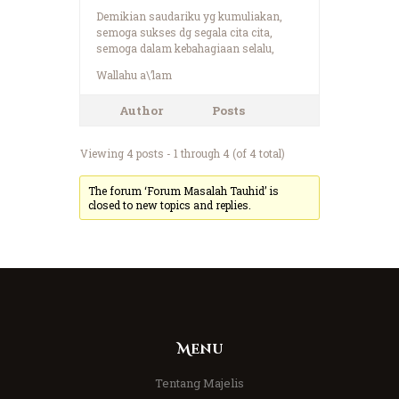
Demikian saudariku yg kumuliakan,
semoga sukses dg segala cita cita,
semoga dalam kebahagiaan selalu,
Wallahu a\’lam
Author
Posts
Viewing 4 posts - 1 through 4 (of 4 total)
The forum ‘Forum Masalah Tauhid’ is
closed to new topics and replies.
Menu
Tentang Majelis