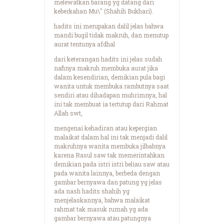
melewatkan barang yg datang dari
keberkahan Mu\" (Shahih Bukhari).
hadits ini merupakan dalil jelas bahwa
mandi bugil tidak makruh, dan menutup
aurat tentunya afdhal
dari keterangan hadits ini jelas sudah
nafinya makruh membuka aurat jika
dalam kesendirian, demikian pula bagi
wanita untuk membuka rambutnya saat
sendiri atau dihadapan muhrimnya, hal
ini tak membuat ia tertutup dari Rahmat
Allah swt,
mengenai kehadiran atau kepergian
malaikat dalam hal ini tak menjadi dalil
makruhnya wanita membuka jilbabnya
karena Rasul saw tak memerintahkan
demikian pada istri istri beliau saw atau
pada wanita lainnya, berbeda dengan
gambar bernyawa dan patung yg jelas
ada nash hadits shahih yg
menjelaskannya, bahwa malaikat
rahmat tak masuk rumah yg ada
gambar bernyawa atau patungnya