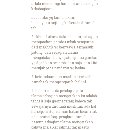
selalu menerangi hari hari anda dengan
kebahagiaan
saudariku yg kumuliakan,
1. ada,yaitu anjing jika berada dirumah
tsb.
2. ikhtilaf ulama dalam hal ini, sebagian
mengatakan gambar tubuh sempurna
dari makhluk yg bernyawa, termasuk
patung, dan sebagian ulama
mengatakan hanya patung atau gambar
yg dijadikan sesembahan saja, dan kita
merujuk pada pendapat yg kedua.
3. keberadaan non muslim disebuah
rumah tak mempengaruhi hal ini.
4. hal ini berbeda pendapat para
ulama,sebagian mengatakan itu adalah
tahdzir saja (perinagatan) bahwa tak
sewajarnya dirumah muslimin ada hal
hal seperti itu,. namun bukan berarti tak
ada rahmat bagi penghuni rumah itu,
namun sebagian ulama mengatakan
bahwa malaikat rahmat tak masuk