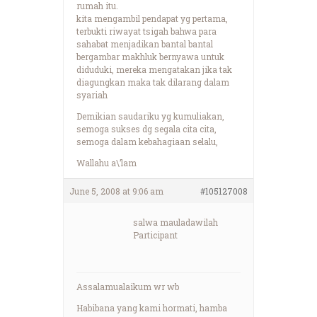
rumah itu.
kita mengambil pendapat yg pertama,
terbukti riwayat tsigah bahwa para
sahabat menjadikan bantal bantal
bergambar makhluk bernyawa untuk
diduduki, mereka mengatakan jika tak
diagungkan maka tak dilarang dalam
syariah
Demikian saudariku yg kumuliakan,
semoga sukses dg segala cita cita,
semoga dalam kebahagiaan selalu,
Wallahu a\’lam
June 5, 2008 at 9:06 am
#105127008
salwa mauladawilah
Participant
Assalamualaikum wr wb
Habibana yang kami hormati, hamba