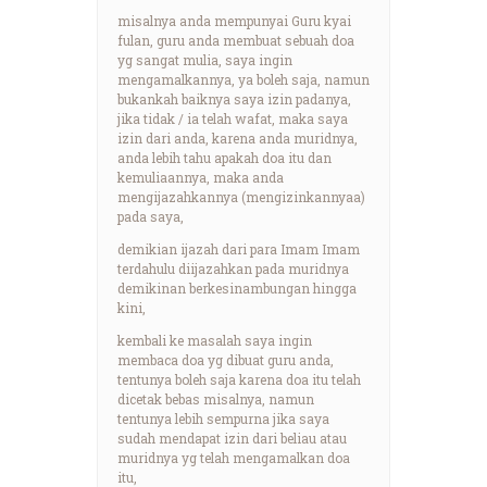
misalnya anda mempunyai Guru kyai
fulan, guru anda membuat sebuah doa
yg sangat mulia, saya ingin
mengamalkannya, ya boleh saja, namun
bukankah baiknya saya izin padanya,
jika tidak / ia telah wafat, maka saya
izin dari anda, karena anda muridnya,
anda lebih tahu apakah doa itu dan
kemuliaannya, maka anda
mengijazahkannya (mengizinkannyaa)
pada saya,
demikian ijazah dari para Imam Imam
terdahulu diijazahkan pada muridnya
demikinan berkesinambungan hingga
kini,
kembali ke masalah saya ingin
membaca doa yg dibuat guru anda,
tentunya boleh saja karena doa itu telah
dicetak bebas misalnya, namun
tentunya lebih sempurna jika saya
sudah mendapat izin dari beliau atau
muridnya yg telah mengamalkan doa
itu,