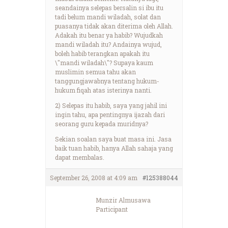
seandainya selepas bersalin si ibu itu
tadi belum mandi wiladah, solat dan
puasanya tidak akan diterima oleh Allah.
Adakah itu benar ya habib? Wujudkah
mandi wiladah itu? Andainya wujud,
boleh habib terangkan apakah itu
\"mandi wiladah\"? Supaya kaum
muslimin semua tahu akan
tanggungjawabnya tentang hukum-
hukum fiqah atas isterinya nanti.
2) Selepas itu habib, saya yang jahil ini
ingin tahu, apa pentingnya ijazah dari
seorang guru kepada muridnya?
Sekian soalan saya buat masa ini. Jasa
baik tuan habib, hanya Allah sahaja yang
dapat membalas.
September 26, 2008 at 4:09 am
#125388044
Munzir Almusawa
Participant