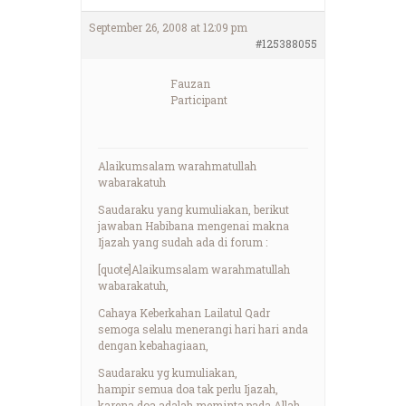
September 26, 2008 at 12:09 pm
#125388055
Fauzan
Participant
Alaikumsalam warahmatullah
wabarakatuh
Saudaraku yang kumuliakan, berikut
jawaban Habibana mengenai makna
Ijazah yang sudah ada di forum :
[quote]Alaikumsalam warahmatullah
wabarakatuh,
Cahaya Keberkahan Lailatul Qadr
semoga selalu menerangi hari hari anda
dengan kebahagiaan,
Saudaraku yg kumuliakan,
hampir semua doa tak perlu Ijazah,
karena doa adalah meminta pada Allah,