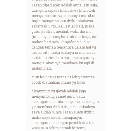
Ijazah diperlukan adalah guna izin saja,
dari guru kepada kita bahwa kita boleh
mengamalkannya, misalnya murid ini
ingin mengamalkan dzikir shalawat
sebanyak 5 ribu kali setiap hari, maka
gurunya akan melihat, wah.. dia ini
(misalnya) siang hari sibuk bekerja, dan
malam hari selalu begadang duduk
dengan teman temannya dalam hal yg
tak berarti, maka baiknya ia membaca
dzikir itu dimalam hari, maka gurunya
mengizinkannya membaca itu tapi di
malam hari,
guru lebih tahu mana dzikir yg pantas
cocok diamalkan mana yg tidak,
disamping itu Ijazah adalah juga
menyambung sanad guru, yaitu
hubungan ruh antara sipembaca dengan
yg membuat dzikir itu, nah.. misalnya
saya sudah punya ijazah suatu dzikir,
maka saya sudah mempunyai
hubungan ruh dengan pemilik doa tsb
walaupun belum pernah bertemu,