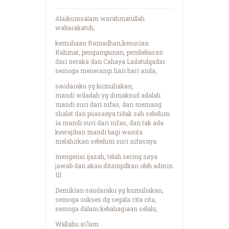
Alaikumsalam warahmatullah
wabarakatuh,
kemuliaan Ramadhan,kesucian
Rahmat, pengampunan, pembebasan
dari neraka dan Cahaya Lailatulqadar
semoga menerangi hari hari anda,
saudaraku yg kumuliakan,
mandi wiladah yg dimaksud adalah
mandi suci dari nifas, dan memang
shalat dan puasanya tidak sah sebelum
ia mandi suci dari nifas, dan tak ada
kewajiban mandi bagi wanita
melahirkan sebelum suci nifasnya.
mengenai ijazah, telah sering saya
jawab dan akan ditampilkan oleh admin
III
Demikian saudaraku yg kumuliakan,
semoga sukses dg segala cita cita,
semoga dalam kebahagiaan selalu,
Wallahu a\’lam