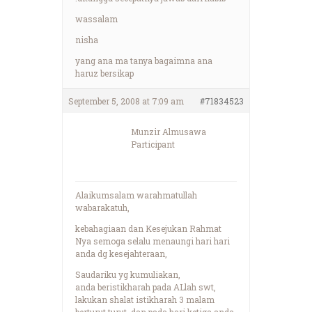
wassalam
nisha
yang ana ma tanya bagaimna ana
haruz bersikap
September 5, 2008 at 7:09 am
#71834523
Munzir Almusawa
Participant
Alaikumsalam warahmatullah
wabarakatuh,
kebahagiaan dan Kesejukan Rahmat
Nya semoga selalu menaungi hari hari
anda dg kesejahteraan,
Saudariku yg kumuliakan,
anda beristikharah pada ALlah swt,
lakukan shalat istikharah 3 malam
berturut turut, dan pada hari ketiga anda