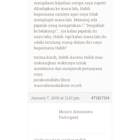
mengalami kejadian serupa saya seperti
dihadapkan ke masa lalu, Habib
bagaimana caranya agar saya tidak
mengingat masa lalu. Memang ada
pepatah yang mengatakan \" Tengoklah
ke belakang\" , iya kalau pepatah itu
saya tahu, Habib. tapi kalau masa lalu itu
selalu terniang-niang dalam diri saya
bagaimana Habib?
terima kasih, Habib. karena Habib mau
meluangkan waktunya untuk
membanca dan menjawab pertanyaan
saya.
jazakumullahu khoir
wassalamualaikum wr,wb
January 7, 2006 at 12:01 pm
#71817016
Munzir Almusawa
Participant
Alaikumsalam wrahmatullah