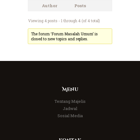
Author
Posts
Viewing 4 posts - 1 through 4 (of 4 total)
The forum ‘Forum Masalah Umum’ is
closed to new topics and replies.
Menu
Tentang Majelis
Jadwal
Sosial Media