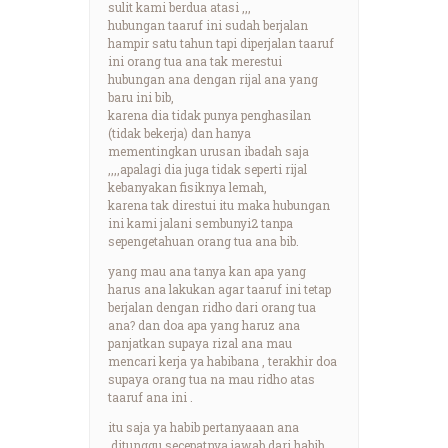
sulit kami berdua atasi ,,,
hubungan taaruf ini sudah berjalan
hampir satu tahun tapi diperjalan taaruf
ini orang tua ana tak merestui
hubungan ana dengan rijal ana yang
baru ini bib,
karena dia tidak punya penghasilan
(tidak bekerja) dan hanya
mementingkan urusan ibadah saja
,,,,apalagi dia juga tidak seperti rijal
kebanyakan fisiknya lemah,
karena tak direstui itu maka hubungan
ini kami jalani sembunyi2 tanpa
sepengetahuan orang tua ana bib.
yang mau ana tanya kan apa yang
harus ana lakukan agar taaruf ini tetap
berjalan dengan ridho dari orang tua
ana? dan doa apa yang haruz ana
panjatkan supaya rizal ana mau
mencari kerja ya habibana , terakhir doa
supaya orang tua na mau ridho atas
taaruf ana ini .
itu saja ya habib pertanyaaan ana
.ditunggu secepatnya jawab dari habib