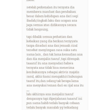
setelah perkenalan itu ternyata dia
membawa manfaat dan perubahan
besar dalam kehidupan ana dari segi
ibadah,tingkah laku dan ucapan ana
jaga semua atas didikannya secara
tidak langsung,
tapi dibalik semua perhatian dan
kebaikan yang dia berikan ternyyata
tanpa disadari ana dan jemaah rizal
tersebut menyimpan rasa suka satu
sama lain , dan tak lama kemudian ana
dan dia menjalin taaruf ,tapi ditengah
taaaruf itu ana menyadari bahwa
ternyata ana tidak bisa menerima
kesibukannya sebagai aktivis majelis
rasul, akhir kami mengakhiri hubungan
taaruf itu,dan selang tak berapa lama
ana menyukai teman dari ex rijal ana itu
,,,,
lalu akhirnya ana menjalin taaruf
dengannya tapi diperjalanan taaaruf ini
pun sama habib terlalu banyak cobaan
terlalu banyak masalah yg terkadang