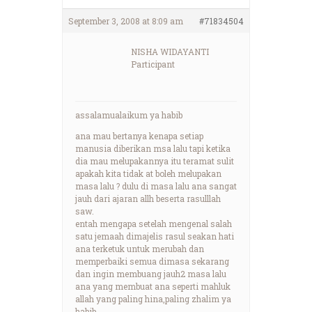
September 3, 2008 at 8:09 am
#71834504
NISHA WIDAYANTI
Participant
assalamualaikum ya habib
ana mau bertanya kenapa setiap
manusia diberikan msa lalu tapi ketika
dia mau melupakannya itu teramat sulit
apakah kita tidak at boleh melupakan
masa lalu ? dulu di masa lalu ana sangat
jauh dari ajaran allh beserta rasulllah
saw.
entah mengapa setelah mengenal salah
satu jemaah dimajelis rasul seakan hati
ana terketuk untuk merubah dan
memperbaiki semua dimasa sekarang
dan ingin membuang jauh2 masa lalu
ana yang membuat ana seperti mahluk
allah yang paling hina,paling zhalim ya
habib.