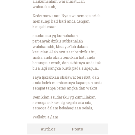
alaikumsalam warahmatullah
wabarakatuh,
Kedermawanan Nya swt semoga selalu
menaungi hari hari anda dengan
kesejahteraan
saudaraku yg kumuliakan,
perbanyak dzikir subhanallah
wabihamdih, khusyu\’lah dalam
kesucian Allah swt saat berdzikir itu,
maka anda akan temukan hati anda
berangsur cerah, dan akhirnya anda tak
bisa lagi sangka buruk pada siapapun..
saya Ijazahkan shalawat tersebut, dan
anda boleh membacanya kapanpun anda
sempat tanpa batas angka dan waktu
Demikian saudaraku yg kumuliakan,
semoga sukses dg segala cita cita,
semoga dalam kebahagiaan selalu,
Wallahu a\’lam
Author
Posts