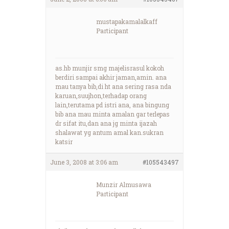
mustapakamalalkaff
Participant
as.hb munjir smg majelisrasul kokoh
berdiri sampai akhir jaman,amin. ana
mau tanya bib,di ht ana sering rasa nda
karuan,suujhon,terhadap orang
lain,terutama pd istri ana, ana bingung
bib ana mau minta amalan gar terlepas
dr sifat itu,dan ana jg minta ijazah
shalawat yg antum amal kan.sukran
katsir
June 3, 2008 at 3:06 am
#105543497
Munzir Almusawa
Participant