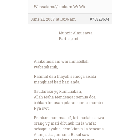
Wassalamu\’alaikum Wr.Wb
June 21, 2007 at 10:06 am
#76828634
Munzir Almusawa
Participant
Alaikumsalam warahmatullah
wabarakatuh,
Rahmat dan Inayah semoga selalu
menghiasi hari hari anda,
Saudaraku yg kumuliakan,
Allah Maha Mendengar semua doa
bahkan lintasan pikiran hamba hamba
Nya swt.
Pembunuhan masal?, ketahuilah bahwa
orang yg mati dibunuh itu ia wafat
sebagai syahid, demikian pula bencana
Alam, sebagaimana Rasul saw
menjelaskan bahwa orang yg mati