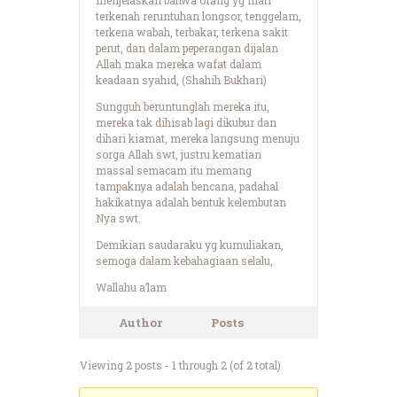
terkenah reruntuhan longsor, tenggelam,
terkena wabah, terbakar, terkena sakit
perut, dan dalam peperangan dijalan
Allah maka mereka wafat dalam
keadaan syahid, (Shahih Bukhari)
Sungguh beruntunglah mereka itu,
mereka tak dihisab lagi dikubur dan
dihari kiamat, mereka langsung menuju
sorga Allah swt, justru kematian
massal semacam itu memang
tampaknya adalah bencana, padahal
hakikatnya adalah bentuk kelembutan
Nya swt.
Demikian saudaraku yg kumuliakan,
semoga dalam kebahagiaan selalu,
Wallahu a’lam
Author
Posts
Viewing 2 posts - 1 through 2 (of 2 total)