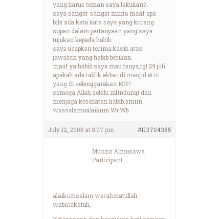
yang harus teman saya lakukan?.
saya sangat-sangat minta maaf apa
bila ada kata kata saya yang kurang
sopan dalam pertanyaan yang saya
tujukan kepada habib.
saya ucapkan terima kasih atas
jawaban yang habib berikan.
maaf ya habib saya mau tanya,tgl 29 juli
apakah ada tablik akbar di masjid atin
yang di selenggarakan MR?.
semoga Allah selalu mlindungi dan
menjaga kesehatan habib.amiin.
wassalamualaikum.Wr.Wb.
July 12, 2008 at 8:07 pm
#113704385
Munzir Almusawa
Participant
alaikumsalam warahmatullah
wabarakatuh,
Ketenangan dan kesejukan hati semoga