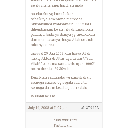
selalu menerangi hari hari anda
saudaraku yg kumuliakan,
sebaiknya seseorang membaca
Subhanallahi wabihamdih 1000X lalu
dihembuskan ke air, lalu diminumkan
padanya, baiknya ibunya yg melakukan
dan membacanya, Insya Allah seluruh
sihirnya sirna.
tanggal 29 Juli 2008 kita Insya Allah
Tablig Akbar di Attin juga dzikir \"Yaa
Allah\" bersama sama sebanyak 1000X,
acara dimulai 20.30wib
Demikian saudaraku yg kumuliakan,
semoga sukses dg segala cita cita,
semoga dalam kebahagiaan selalu,
Wallahu a\’lam
July 14, 2008 at 11:07 pm
#113704521
dray vibrianto
Participant