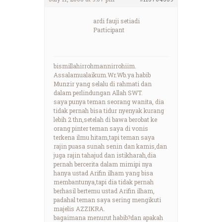
ardi fauji setiadi
Participant
bismillahirrohmannirrohiim.
Assalamualaikum.Wr.Wb.ya habib
Munzir yang selalu di rahmati dan
dalam perlindungan Allah SWT.
saya punya teman seorang wanita, dia
tidak pernah bisa tidur nyenyak kurang
lebih 2 thn,setelah di bawa berobat ke
orang pinter teman saya di vonis
terkena ilmu hitam,tapi teman saya
rajin puasa sunah senin dan kamis,dan
juga rajin tahajud dan istikharah,dia
pernah bercerita dalam mimipi nya
hanya ustad Arifin ilham yang bisa
membantunya,tapi dia tidak pernah
berhasil bertemu ustad Arifin ilham,
padahal teman saya sering mengikuti
majelis AZZIKRA.
bagaimana menurut habib?dan apakah