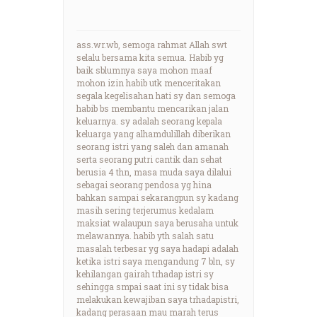
ass.wr.wb, semoga rahmat Allah swt
selalu bersama kita semua. Habib yg
baik sblumnya saya mohon maaf
mohon izin habib utk menceritakan
segala kegelisahan hati sy dan semoga
habib bs membantu mencarikan jalan
keluarnya. sy adalah seorang kepala
keluarga yang alhamdulillah diberikan
seorang istri yang saleh dan amanah
serta seorang putri cantik dan sehat
berusia 4 thn, masa muda saya dilalui
sebagai seorang pendosa yg hina
bahkan sampai sekarangpun sy kadang
masih sering terjerumus kedalam
maksiat walaupun saya berusaha untuk
melawannya. habib yth salah satu
masalah terbesar yg saya hadapi adalah
ketika istri saya mengandung 7 bln, sy
kehilangan gairah trhadap istri sy
sehingga smpai saat ini sy tidak bisa
melakukan kewajiban saya trhadapistri,
kadang perasaan mau marah terus