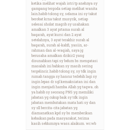
ketika melihat wajah istri tp anehnya sy
gampang tergoda setiap melihat wanita
lain.habib tolong sy, selama ini sy takut
berobat krna takut musyrik, setiap
selesai sholat magrib sy usahakan
amalkan 3 ayat prtama surah al
baqarah, ayat kursi dan 2 ayat
setelahnya, 3 ayat terakhir surah al
baqarah, surah al-kahfi, yasiin, ar-
rahman dan al-waqiah, saya jg
berusaha amalkan dzikir2 yang
disunahkan tapi sy belum bs mengatasi
masalah ini bahkan sy masih sering
tergelincir..habib tolong sy, sy tdk ingin
rumah tangga sy hancur terlebih lagi sy
ingin lepas dr sgl kemaksiatan ini dan
ingin menjadi hamba Allah yg taqwa..oh
ya habib sy seorang PNS yg memiliki
jabatan yg cukup baik sy tdk ingin
jabatan membutakan mata hati sy dan
sy sll bercita-cita jabatan yg
diamanatkan kpd sy bs memberikan
kebaikan pada masyarakat,.terima
kasih seblumnya wass.alaikum. wr.wb