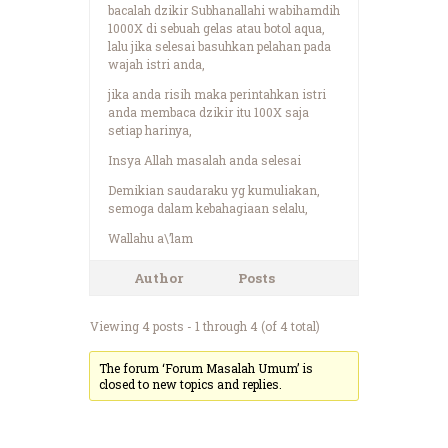
bacalah dzikir Subhanallahi wabihamdih
1000X di sebuah gelas atau botol aqua,
lalu jika selesai basuhkan pelahan pada
wajah istri anda,
jika anda risih maka perintahkan istri
anda membaca dzikir itu 100X saja
setiap harinya,
Insya Allah masalah anda selesai
Demikian saudaraku yg kumuliakan,
semoga dalam kebahagiaan selalu,
Wallahu a\’lam
Author
Posts
Viewing 4 posts - 1 through 4 (of 4 total)
The forum ‘Forum Masalah Umum’ is
closed to new topics and replies.