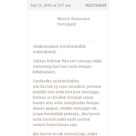
July 15, 2008 at 2:07 am
#113704529
Munzir Almusawa
Participant
Alaikumsalam warahmatullah
wabarakatuh,
Cahaya Rahmat Nya swt semoga selalu
menerangi hari hari anda dengan
kebahagiaan,
Saudaraku yg kumuliakan,
ada dua hal yg saya sarankan, pertama
jauhilah istri anda kira kira seminggu,
biarkan ia istirahat dirumah orang
tuanya atau anda menghindar dengan
alasan apapun, setelah seminggu tak
jumpa kembalilah padanya., jika hasrat
anda muncul maka anda normal
namun hanya bosan saja,
jika hasrat itu tak muncul juga, maka