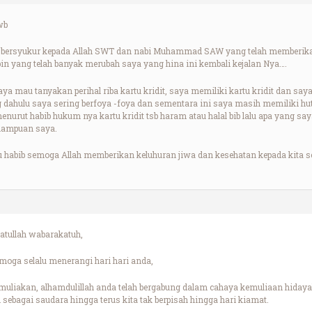
wb
 bersyukur kepada Allah SWT dan nabi Muhammad SAW yang telah memberikan 
pin yang telah banyak merubah saya yang hina ini kembali kejalan Nya….
aya mau tanyakan perihal riba kartu kridit, saya memiliki kartu kridit dan saya
g dahulu saya sering berfoya -foya dan sementara ini saya masih memiliki h
urut habib hukum nya kartu kridit tsb haram atau halal bib lalu apa yang sa
mampuan saya.
u habib semoga Allah memberikan keluhuran jiwa dan kesehatan kepada kita 
tullah wabarakatuh,
oga selalu menerangi hari hari anda,
uliakan, alhamdulillah anda telah bergabung dalam cahaya kemuliaan hidayah
ebagai saudara hingga terus kita tak berpisah hingga hari kiamat.