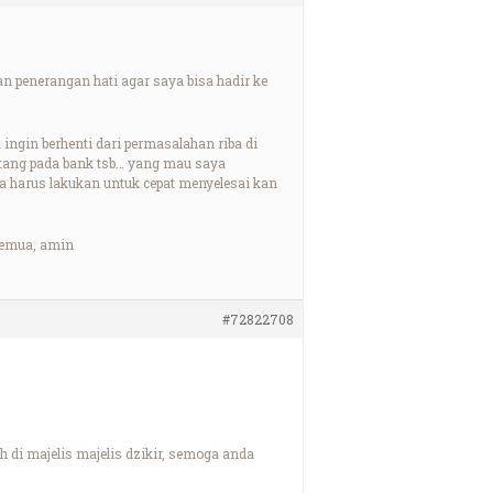
penerangan hati agar saya bisa hadir ke
 ingin berhenti dari permasalahan riba di
utang pada bank tsb… yang mau saya
ya harus lakukan untuk cepat menyelesai kan
semua, amin
#72822708
 di majelis majelis dzikir, semoga anda