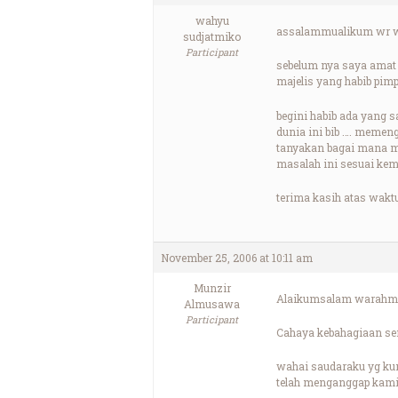
wahyu
assalammualikum wr 
sudjatmiko
Participant
sebelum nya saya amat
majelis yang habib pim
begini habib ada yang s
dunia ini bib …. memen
tanyakan bagai mana men
masalah ini sesuai ke
terima kasih atas wakt
November 25, 2006 at 10:11 am
Munzir
Alaikumsalam warahma
Almusawa
Participant
Cahaya kebahagiaan sem
wahai saudaraku yg kum
telah menganggap kami s