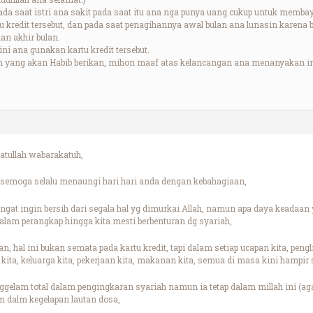
pada saat istri ana sakit pada saat itu ana nga punya uang cukup untuk membay
u kredit tersebut, dan pada saat penagihannya awal bulan ana lunasin karena 
an akhir bulan.
ini ana gunakan kartu kredit tersebut.
n yang akan Habib berikan, mihon maaf atas kelancangan ana menanyakan in
tullah wabarakatuh,
semoga selalu menaungi hari hari anda dengan kebahagiaan,
ngat ingin bersih dari segala hal yg dimurkai Allah, namun apa daya keadaan y
alam perangkap hingga kita mesti berbenturan dg syariah,
, hal ini bukan semata pada kartu kredit, tapi dalam setiap ucapan kita, pengl
i kita, keluarga kita, pekerjaan kita, makanan kita, semua di masa kini hampir 
enggelam total dalam pengingkaran syariah namun ia tetap dalam millah ini (
 dalm kegelapan lautan dosa,