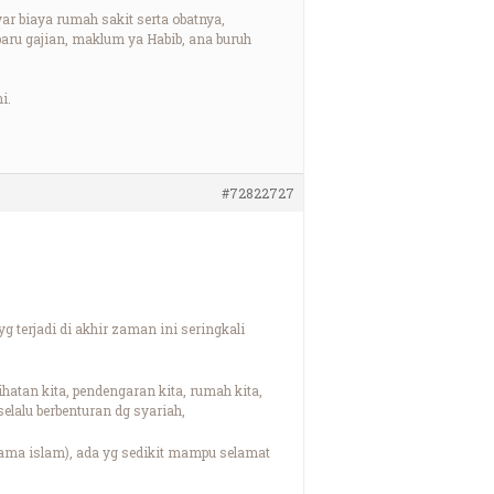
ar biaya rumah sakit serta obatnya,
baru gajian, maklum ya Habib, ana buruh
i.
#72822727
g terjadi di akhir zaman ini seringkali
ihatan kita, pendengaran kita, rumah kita,
selalu berbenturan dg syariah,
agama islam), ada yg sedikit mampu selamat