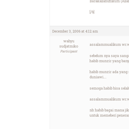
Barakallahufiikum (Al
[/b]
December 3, 2006 at 4:12 am
wahyu
assalammualikum wr.
sudjatmiko
Participant
sebelum nya saya sanga
habib munzir yang ban
habib munzir ada yang 
duniawi….
semoga habib bisa sela
assalammualikum wr.
nb: habib bagai mana j
untuk memeberi peneran