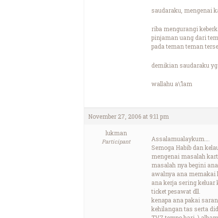
saudaraku, mengenai kar
riba mengurangi keberka
pinjaman uang dari tem
pada teman teman terseb
demikian saudaraku yg
wallahu a\’lam
November 27, 2006 at 9:11 pm
lukman
Assalamualaykum….
Participant
Semoga Habib dan kelau
mengenai masalah kartu 
masalah nya begini ana 
awalnya ana memakai k
ana kerja sering kelua
ticket pesawat dll.
kenapa ana pakai saran
kehilangan tas serta d
TV7 tempo hari .) alham