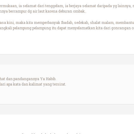
ermukaan, ia selamat dari tenggelam, ia berjaya selamat daripada yg lainnya
a bercampur dg air laut karena deburan ombak..
masa kini, maka kita memperbanyak Ibadah, sedekah, shalat malam, membantu 
rangkali pelampung pelampung itu dapat menyelamatkan kita dari goncangan o
ehat dan pandangannya Ya Habib.
ri apa kata dan kalimat yang tersirat.