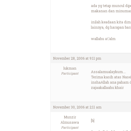
ada yg tetap muncul dip
makanan dan minumanny
inilah keadaan kita di
lainnya, dg harapan ba
wallahu a\’alm
November 28, 2006 at 9:11 pm
lukman
Assalamualaykum….
Participant
Terima kasih atas Nas
inshaAllah ana paham da
zajaakallaahu khair
November 30, 2006 at 2:11 am
Munzir
[b]
Almusawa
Participant