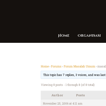
Home
Organisasi
Home
›
Forums
›
Forum Masalah Umum
›
masala
This topic has 7 replies, 3 voices, and was las
Viewing 8 posts - 1 through 8 (of 8 total)
Author
Posts
November 25, 2006 at 4:11 am