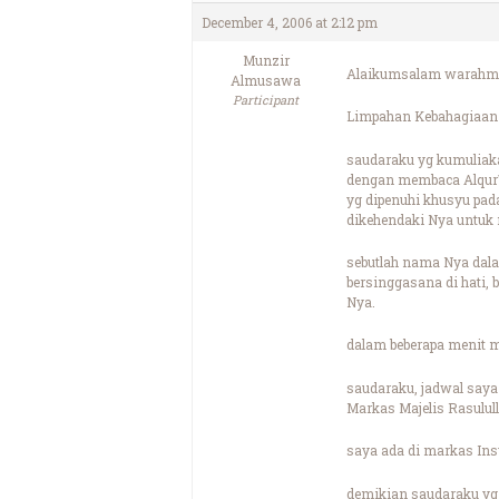
December 4, 2006 at 2:12 pm
Munzir
Alaikumsalam warahma
Almusawa
Participant
Limpahan Kebahagiaan s
saudaraku yg kumuliaka
dengan membaca Alqur\’
yg dipenuhi khusyu pad
dikehendaki Nya untuk
sebutlah nama Nya dal
bersinggasana di hati,
Nya.
dalam beberapa menit m
saudaraku, jadwal saya s
Markas Majelis Rasululla
saya ada di markas Insy
demikian saudaraku yg