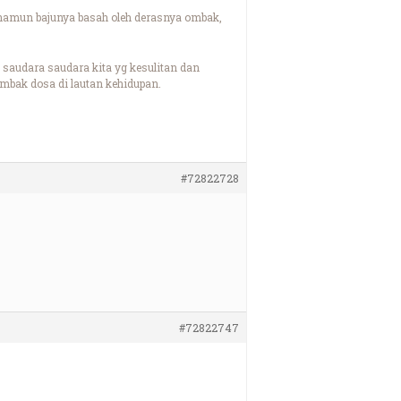
, namun bajunya basah oleh derasnya ombak,
saudara saudara kita yg kesulitan dan
mbak dosa di lautan kehidupan.
#72822728
#72822747