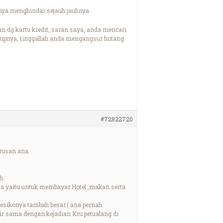
iknya menghindar sejauh jauhnya.
n dg kartu kredit, saran saya, anda mencari
utupnya, tinggallah anda mengangsur hutang
#72822720
rusan ana.
h.
ja yaitu untuk membayar Hotel ,makan serta
resikonya tambah besar.( ana pernah
ir sama dengan kejadian Kru petualang di