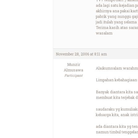
ada lagi satu kejadian 
akhirnya ana pakai kart
pabrik yang nunggu gaji
jadi itulah yang selama 
Terima kasih atas sara
wasalam
November 28, 2006 at 8:11 am
Munzir
Alaikumsalam warahma
Almusawa
Participant
Limpahan kebahagiaan 
Banyak diantara kita sa
membuat kita terjebak d
saudaraku yg kumuliakan
keluarga kita, anak istr
ada diantara kita yg t
namun timbul tenggelam