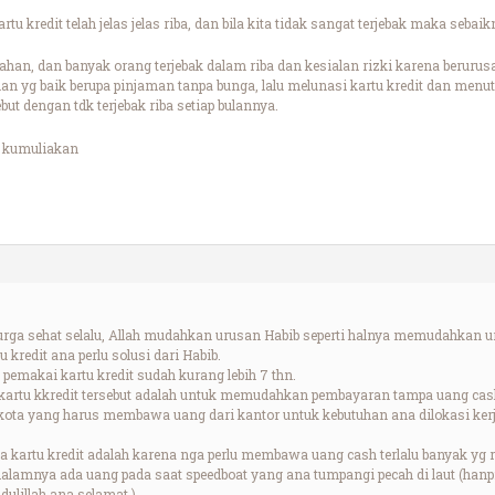
tu kredit telah jelas jelas riba, dan bila kita tidak sangat terjebak maka seba
han, dan banyak orang terjebak dalam riba dan kesialan rizki karena berurusa
an yg baik berupa pinjaman tanpa bunga, lalu melunasi kartu kredit dan men
ut dengan tdk terjebak riba setiap bulannya.
 kumuliakan
rga sehat selalu, Allah mudahkan urusan Habib seperti halnya memudahkan u
kredit ana perlu solusi dari Habib.
pemakai kartu kredit sudah kurang lebih 7 thn.
artu kkredit tersebut adalah untuk memudahkan pembayaran tampa uang cas
r kota yang harus membawa uang dari kantor untuk kebutuhan ana dilokasi ker
a kartu kredit adalah karena nga perlu membawa uang cash terlalu banyak yg 
idalamnya ada uang pada saat speedboat yang ana tumpangi pecah di laut (hanp
dulillah ana selamat.)