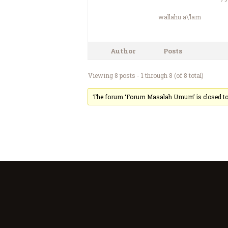
wallahu a\’lam
Author
Posts
Viewing 8 posts - 1 through 8 (of 8 total)
The forum ‘Forum Masalah Umum’ is closed to 