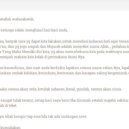
tullah wabarakatuh,
emoga selalu menghiasi hari hari anda,
n, banyak cara yg dapat kita lakukan untuk meredam kobaran hati agar tenang
an, dan yg juga ampuh dan Mujarab adalah menyebut nama Allah.., perlahan l
a Yang Maha Memilki diri kita, yg akan mewafatkann kita pada waktunya nant
 menjadi makam kita kelak di permukaan Bumi Nya.
am kesendirian, dan saat anda berdzikir lupakan semua nama selain Nya, l
 biarkan ombak keluhan, kerinduan, kerisauan dan harapan saling bergemuruh 
aka semua akan reda, ketidak sabaran, kesal, gundah, semua akan sirna.
angat tidak teratur, setiap hari saya baru tiba dirumah setelah majelis sekitar
h di tebet.
a Allah hampir tiap sore bila tak ada undangan sore.
 kumuliakan