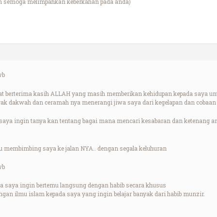
lah semoga melimpahkan keberkahan pada anda)
wb
t berterima kasih ALLAH yang masih memberikan kehidupan kepada saya untu
yak dakwah dan ceramah nya menerangi jiwa saya dari kegelapan dan cobaan
saya ingin tanya kan tentang bagai mana mencari kesabaran dan ketenang an
lu membimbing saya ke jalan NYA.. dengan segala keluhuran
wb
ika saya ingin bertemu langsung dengan habib secara khusus
gan ilmu islam kepada saya yang ingin belajar banyak dari habib munzir.