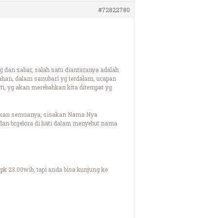
#72822780
 dan sabar, salah satu diantaranya adalah
ahan, dalam sanubari yg terdalam, ucapan
i, yg akan merebahkan kita ditempat yg
upakan semuanya, sisakan Nama Nya
dan brgelora di hati dalam menyebut nama
 pk 23.00wib, tapi anda bisa kunjung ke