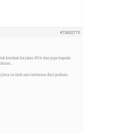
#72822775
k kembali ke jalan NYA dan juga kepada
 dunia….
 jiwa se utuh nya terutama dari godaan