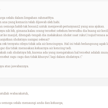
.
arga selalu dalam limpahan rahmatNya.
 ana yang kemarin telah dijawab oleh habi.
 dan semoga habib tak bosan2 untuk menjawab pertanyaan2 yang ana ajukan.
nya nih bib, gimana kalau orang tersebut sebelum berwudhu dia buang air keci
at ke masjid, ditengah-tengah dia melakukan sholat saat ruku\’/sujud terasa a
elanjutkan sholatnya sampai selesai?
dia cek ternyata cdnya tidak ada air kencingnya. Hal ini telah berlangsung aga
gar dia tidak merasakan keluarnya air kencing tadi.
kah sah sholatnya bib, karena ada yang mengatakan hal tersebut adalah mu
sebut ragu-ragu dan tidak khusyu\’ lagi dalam sholatnya.\"
mya atas jawabannya.
tullah wabarakatuh,
 semoga selalu menaungi anda dan keluarga,