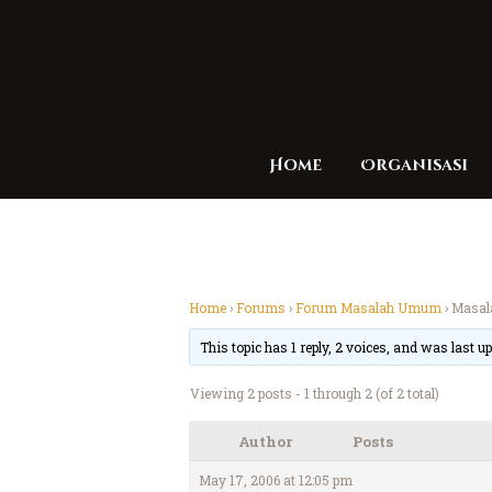
Home
Organisasi
Home
›
Forums
›
Forum Masalah Umum
›
Masal
This topic has 1 reply, 2 voices, and was last 
Viewing 2 posts - 1 through 2 (of 2 total)
Author
Posts
May 17, 2006 at 12:05 pm