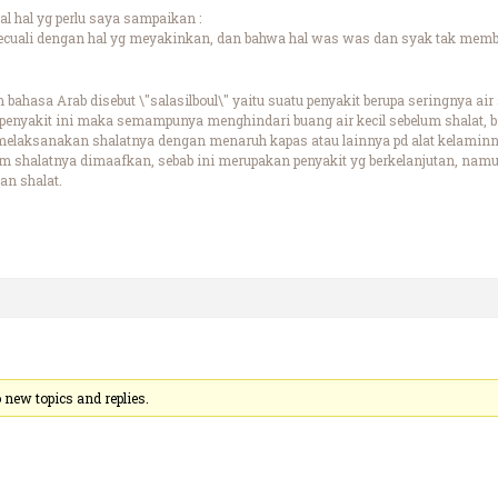
al hal yg perlu saya sampaikan :
terkecuali dengan hal yg meyakinkan, dan bahwa hal was was dan syak tak mem
 bahasa Arab disebut \"salasilboul\" yaitu suatu penyakit berupa seringnya air
 penyakit ini maka semampunya menghindari buang air kecil sebelum shalat, b
melaksanakan shalatnya dengan menaruh kapas atau lainnya pd alat kelaminnya,
 shalatnya dimaafkan, sebab ini merupakan penyakit yg berkelanjutan, namu
n shalat.
new topics and replies.