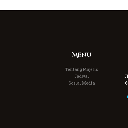
Menu
Tentang Majelis
Jadwal
J
Sosial Media
6