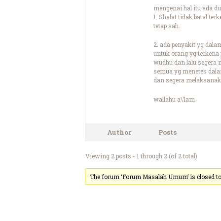
mengenai hal itu ada du
1. Shalat tidak batal 
tetap sah.
2. ada penyakit yg dalam
untuk orang yg terkena
wudhu dan lalu segera 
semua yg menetes dalam
dan segera melaksanaka
wallahu a\’lam
Author
Posts
Viewing 2 posts - 1 through 2 (of 2 total)
The forum ‘Forum Masalah Umum’ is closed to 