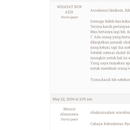
WIDAYAT NUR
Assalamu\’alaikum, Bib
AZIS
Participant
Semoga Habib dan kelu
Terima kasih pertanyaan
Mau bertanya lagi bib,
\" Ada orang yang berta
dilanjutkan jamaah shol
yang keluar, tapi dia m
Setelah selesai sholat 
mungkin untuk hal ini a
Yang saya tanyakan apa
untuk membuat orang ter
Trima kasih bib sebelu
May 22, 2006 at 2:05 am
Munzir
Alaikumsalam warahma
Almusawa
Participant
Cahaya Kelembutan Nya