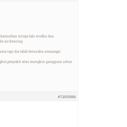
l kemudian istinja lalu wudhu dan
da air kencing
k lama tapi dia telah berusaha semampu
ngkin penyakit atau mungkin gangguan setan
#72055886