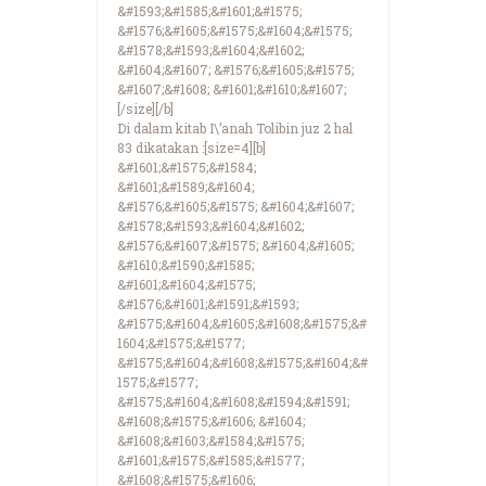
&#1593;&#1585;&#1601;&#1575;
&#1576;&#1605;&#1575;&#1604;&#1575;
&#1578;&#1593;&#1604;&#1602;
&#1604;&#1607; &#1576;&#1605;&#1575;
&#1607;&#1608; &#1601;&#1610;&#1607;
[/size][/b]
Di dalam kitab I\’anah Tolibin juz 2 hal
83 dikatakan :[size=4][b]
&#1601;&#1575;&#1584;
&#1601;&#1589;&#1604;
&#1576;&#1605;&#1575; &#1604;&#1607;
&#1578;&#1593;&#1604;&#1602;
&#1576;&#1607;&#1575; &#1604;&#1605;
&#1610;&#1590;&#1585;
&#1601;&#1604;&#1575;
&#1576;&#1601;&#1591;&#1593;
&#1575;&#1604;&#1605;&#1608;&#1575;&#
1604;&#1575;&#1577;
&#1575;&#1604;&#1608;&#1575;&#1604;&#
1575;&#1577;
&#1575;&#1604;&#1608;&#1594;&#1591;
&#1608;&#1575;&#1606; &#1604;
&#1608;&#1603;&#1584;&#1575;
&#1601;&#1575;&#1585;&#1577;
&#1608;&#1575;&#1606;