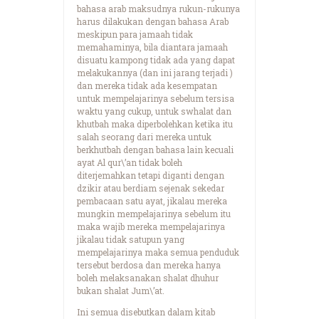
bahasa arab maksudnya rukun-rukunya
harus dilakukan dengan bahasa Arab
meskipun para jamaah tidak
memahaminya, bila diantara jamaah
disuatu kampong tidak ada yang dapat
melakukannya (dan ini jarang terjadi )
dan mereka tidak ada kesempatan
untuk mempelajarinya sebelum tersisa
waktu yang cukup, untuk swhalat dan
khutbah maka diperbolehkan ketika itu
salah seorang dari mereka untuk
berkhutbah dengan bahasa lain kecuali
ayat Al qur\’an tidak boleh
diterjemahkan tetapi diganti dengan
dzikir atau berdiam sejenak sekedar
pembacaan satu ayat, jikalau mereka
mungkin mempelajarinya sebelum itu
maka wajib mereka mempelajarinya
jikalau tidak satupun yang
mempelajarinya maka semua penduduk
tersebut berdosa dan mereka hanya
boleh melaksanakan shalat dhuhur
bukan shalat Jum\’at.
Ini semua disebutkan dalam kitab