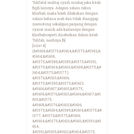
Tuhfatul muhtaj syarh minhaj juka kitab
fiqih lainnya. Adapun selain rukun
khutbah maka boleh dilakukan dengan
selain bahasa arab dan tidak dianggap
memotong sekalipun panjang dengan
syarat masih ada kaitannya dengan
khutbahseperti disebutkan dalam kitab
Tuhfah, nashnya [b]
[size=4]
(&#1608;&#1575;&#1604;&#1575;&#1582;&
#1604;&#1608;
&#1575;&#1588;&#1585;&#1575;&#1591;
&#1575;&#1604;&#1605;&#1608;&#1575;&#
1604;&#1575;&#1577;)
&#1576;&#1610;&#1606;
&#1575;&#1585;&#1575;&#1603;
&#1606;&#1607;&#1605;&#1575;
&#1608;&#1576;&#1610;&#1606;&#1607;&#1
605;&#1575;
&#1608;&#1576;&#1610;&#1606;
&#1575;&#1604;&#1589;&#1604;&#1575;&#
1577; &#1576;&#1575;&#1606;
&#1604;&#1575;&#1610;&#1601;&#1593;&#1
604;
&#1591;&#1605;&#1610;&#1604;&#1575;