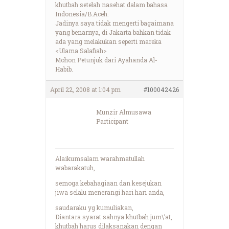
khutbah setelah nasehat dalam bahasa
Indonesia/B.Aceh.
Jadinya saya tidak mengerti bagaimana
yang benarnya, di Jakarta bahkan tidak
ada yang melakukan seperti mareka
<Ulama Salafiah>
Mohon Petunjuk dari Ayahanda Al-
Habib.
April 22, 2008 at 1:04 pm
#100042426
Munzir Almusawa
Participant
Alaikumsalam warahmatullah
wabarakatuh,
semoga kebahagiaan dan kesejukan
jiwa selalu menerangi hari hari anda,
saudaraku yg kumuliakan,
Diantara syarat sahnya khutbah jum\’at,
khutbah harus dilaksanakan dengan