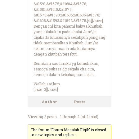
&#1591;&#1575;&#1604;&#1578;
&#1581;&#1610;&#1579;
&#1578;&#1590;&#1605;&#1606;&#1578;
&#1608;&#1593;&#1592;&#1575;[/b][/size]
Dengan ini kita pahami bahwa khutbah
yang dilakukan pada shalat Jum\’at
dijakarta khususnya sekalipun pangjang
tidak membatalkan Khutbah Jum\’at
selam isinya masih ada kaitannya
dengan khutbah tersebut.
Demikian saudaraku yg kumuliakan,
semoga sukses dg segala cita cita,
semoga dalam kebahagiaan selalu,
Wallahu a\’lam
[size=3][/size]
Author
Posts
Viewing 2 posts - 1 through 2 (of 2 total)
The forum ‘Forum Masalah Fiqih’ is closed
to new topics and replies.