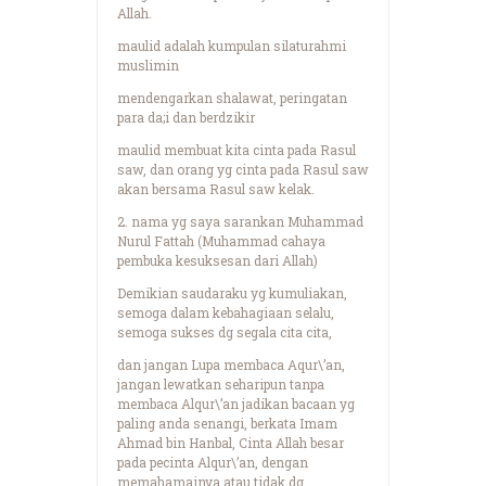
Allah.
maulid adalah kumpulan silaturahmi
muslimin
mendengarkan shalawat, peringatan
para da;i dan berdzikir
maulid membuat kita cinta pada Rasul
saw, dan orang yg cinta pada Rasul saw
akan bersama Rasul saw kelak.
2. nama yg saya sarankan Muhammad
Nurul Fattah (Muhammad cahaya
pembuka kesuksesan dari Allah)
Demikian saudaraku yg kumuliakan,
semoga dalam kebahagiaan selalu,
semoga sukses dg segala cita cita,
dan jangan Lupa membaca Aqur\’an,
jangan lewatkan seharipun tanpa
membaca Alqur\’an jadikan bacaan yg
paling anda senangi, berkata Imam
Ahmad bin Hanbal, Cinta Allah besar
pada pecinta Alqur\’an, dengan
memahamainya atau tidak dg