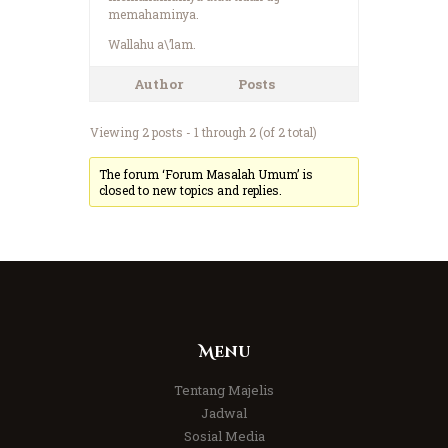
memahaminya.
Wallahu a\’lam.
Author
Posts
Viewing 2 posts - 1 through 2 (of 2 total)
The forum ‘Forum Masalah Umum’ is
closed to new topics and replies.
Menu
Tentang Majelis
Jadwal
Sosial Media