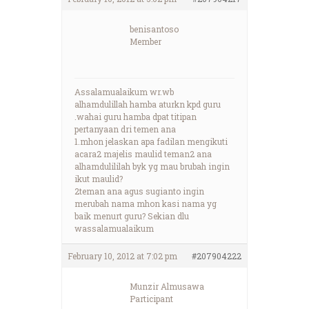
benisantoso
Member
Assalamualaikum wr.wb
alhamdulillah hamba aturkn kpd guru
.wahai guru hamba dpat titipan
pertanyaan dri temen ana
1.mhon jelaskan apa fadilan mengikuti
acara2 majelis maulid teman2 ana
alhamdulililah byk yg mau brubah ingin
ikut maulid?
2teman ana agus sugianto ingin
merubah nama mhon kasi nama yg
baik menurt guru? Sekian dlu
wassalamualaikum
February 10, 2012 at 7:02 pm
#207904222
Munzir Almusawa
Participant