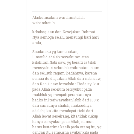
Alaikumsalam warahmatullah
wabarakatuh,
kebahagiaan dan Kesejukan Rahmat
Nya semoga selalu menaungi hari hari
anda,
Saudaraku yg kumuliakan,
1. maulid adalah tasyakuran atas
kelahiran Nabi saw, yg berarti ia telah
mensyukuri seluruh kenikmatan islam
dan seluruh ragam ibadahnya, karena
semua itu diajarkan Allah dari nabi saw,
dan Rasul saw bersabda : Tiada syukur
pada Allah sebelum bersyukur pada
makhluk yg menjadi perantaranya.
hadits ini teriwayatkan lebih dari 100 x
dan sanadnya shahih, maksudnya
adalah jika kita mendapat rizki dari
Allah lewat seseirang, kita tidak cukup
hanya bersyukur pada Allah, namun
harus berterima kasih pada orang itu, yg
dengan itu sempurna syukur kita pada