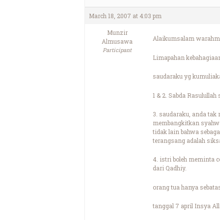
March 18, 2007 at 4:03 pm
Munzir
Alaikumsalam warahma
Almusawa
Participant
Limapahan kebahagiaan 
saudaraku yg kumuliaka
1 & 2. Sabda Rasulullah
3. saudaraku, anda tak
membangkitkan syahwat (
tidak lain bahwa sebag
terangsang adalah siksa
4. istri boleh meminta 
dari Qadhiy.
orang tua hanya sebat
tanggal 7 april Insya Al