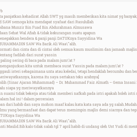
wb
ita panjatkan kehadirat Allah SWT yg masih memberikan kita nimat yg banyak
SAW semoga kita mendapat syafaat dari Rasulullah
bibana Munzir Bin Fuad Bin Abdurahman Almusawa
aan Sehat Wal Afiah & tidak kekurangan suatu apapun
menegakkan bendera & panji panji DATUKnya Sayyidina Wa
MUHAMMADIN SAW Wa Barik Ali Waa\"alih.
ormati dan cinta dan di cintai oleh semua kaum muslimim dan jamaah majlis 
entang fadilah dari surat yassin
paling sering di baca pada malam jum\’at ?
menganjurkan kita untuk membaca surat Yassin pada malam jum\’at ?
uli isteri sebagaimana unta atau keledai, tetapi hendaklah bercumbu dan berc
meriwayatkannya, karena itu saya sertakan teks arabnya]
rpilih (Sinar Ajaran Muhammad) – Dr. Muhammad Faiz Almath – Gema Insani 
 lalu siapa yg meriwayatkannya
 dan suami tidak bekerja atau tidak memberi nafkah pada istri apakah boleh istr
dalam hal ini ! dalam perceraian
an dari habib dan saya mohon maaf kalau kata kata saya ada yg salah.Mudah
 ilmu yang bermanfaat dan dapat terus memimpin majlis demi siarnya dan t
 DATUKnya Sayyidina Wa
MUHAMMADIN SAW Wa Barik Ali Waa\"alih.
ti Maulid.Bib kalo tidak salah tgl 7 april habib di undang oleh Ust Yudi di men