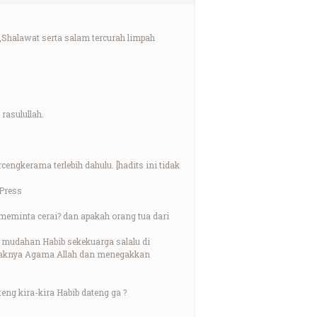
,Shalawat serta salam tercurah limpah
rasulullah.
engkerama terlebih dahulu. [hadits ini tidak
Press
i meminta cerai? dan apakah orang tua dari
 mudahan Habib sekekuarga salalu di
egaknya Agama Allah dan menegakkan
teng kira-kira Habib dateng ga ?