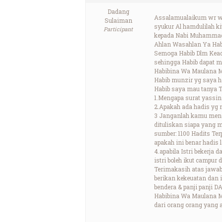
Dadang
Assalamualaikum wr 
Sulaiman
syukur Al hamdulilah k
Participant
kepada Nabi Muhammad 
Ahlan Wasahlan Ya Ha
Semoga Habib Dlm Kead
sehingga Habib dapat 
Habibina Wa Maulana 
Habib munzir yg saya h
Habib saya mau tanya T
1.Mengapa surat yassin 
2.Apakah ada hadis yg 
3 Janganlah kamu mengga
dituliskan siapa yang 
sumber: 1100 Hadits Te
apakah ini benar hadis
4.apabila Istri bekerja
istri boleh ikut campur 
Terimakasih atas jawab
berikan kekeuatan dan
bendera & panji panji
Habibina Wa Maulana 
dari orang orang yang an