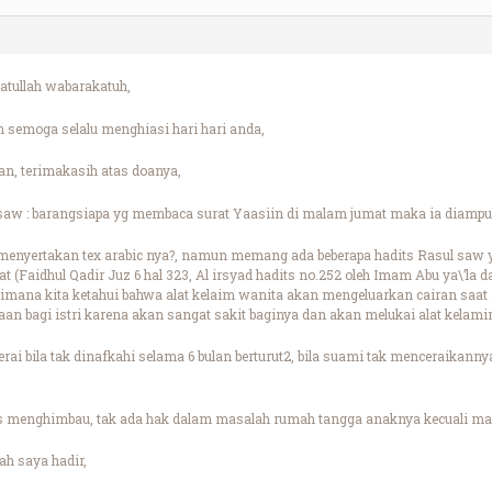
tullah wabarakatuh,
semoga selalu menghiasi hari hari anda,
n, terimakasih atas doanya,
 saw : barangsiapa yg membaca surat Yaasiin di malam jumat maka ia diampuni
 menyertakan tex arabic nya?, namun memang ada beberapa hadits Rasul saw 
Faidhul Qadir Juz 6 hal 323, Al irsyad hadits no.252 oleh Imam Abu ya\’la da
aimana kita ketahui bahwa alat kelaim wanita akan mengeluarkan cairan saa
an bagi istri karena akan sangat sakit baginya dan akan melukai alat kelami
cerai bila tak dinafkahi selama 6 bulan berturut2, bila suami tak menceraikann
as menghimbau, tak ada hak dalam masalah rumah tangga anaknya kecuali ma
lah saya hadir,