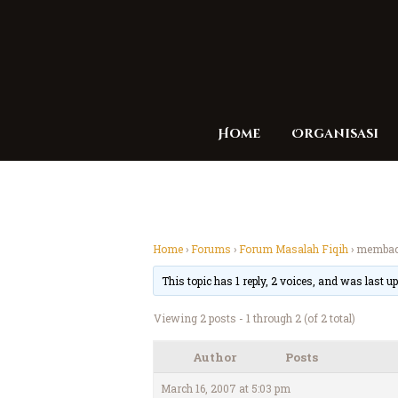
Home
Organisasi
Home
›
Forums
›
Forum Masalah Fiqih
›
membac
This topic has 1 reply, 2 voices, and was last 
Viewing 2 posts - 1 through 2 (of 2 total)
Author
Posts
March 16, 2007 at 5:03 pm