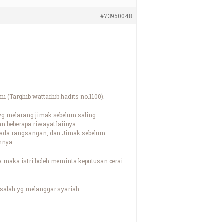
#73950048
 (Targhib wattarhib hadits no.1100).
yg melarang jimak sebelum saling
n beberapa riwayat laiinya.
t ada rangsangan, dan Jimak sebelum
nnya.
ya maka istri boleh meminta keputusan cerai
salah yg melanggar syariah.