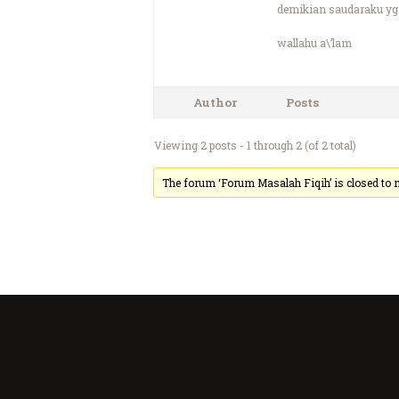
demikian saudaraku yg
wallahu a\’lam
Author
Posts
Viewing 2 posts - 1 through 2 (of 2 total)
The forum ‘Forum Masalah Fiqih’ is closed to n