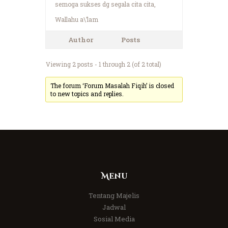
semoga sukses dg segala cita cita,
Wallahu a\’lam
Author
Posts
Viewing 2 posts - 1 through 2 (of 2 total)
The forum ‘Forum Masalah Fiqih’ is closed
to new topics and replies.
Menu
Tentang Majelis
Jadwal
Sosial Media