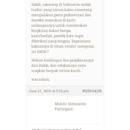
Habib, sekarang di Indonesia sudah
tradisi yang umum kalau seseorang
mengadakan pesta perkawinan dan
mereka memohon di kartu
undangannya untuk memberikan
bingkisan bukan berupa
kado/hadiah..pendek kata ingin
diberikan uang/angpau. bagaimana
hukumnya di Islam sendiri mengenai
ini Habib ?
Mohon bimbingan dan penjelasannya
dari Habib, dan sebelumnya saya
ucapkan banyak terima kasih.
wassalam,
June 23, 2009 at 5:06 pm
#155034136
Munzir Almusawa
Participant
Alaikumsalam warahmatullah