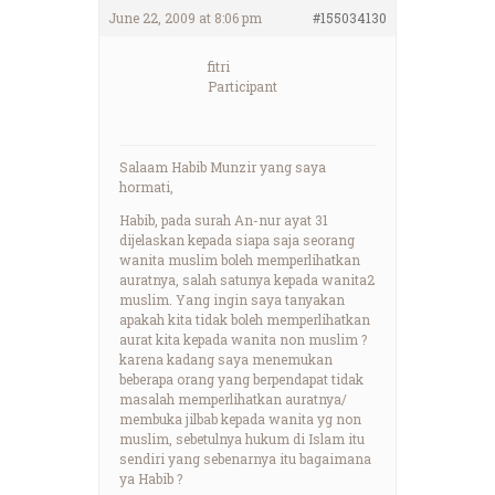
June 22, 2009 at 8:06 pm
#155034130
fitri
Participant
Salaam Habib Munzir yang saya
hormati,
Habib, pada surah An-nur ayat 31
dijelaskan kepada siapa saja seorang
wanita muslim boleh memperlihatkan
auratnya, salah satunya kepada wanita2
muslim. Yang ingin saya tanyakan
apakah kita tidak boleh memperlihatkan
aurat kita kepada wanita non muslim ?
karena kadang saya menemukan
beberapa orang yang berpendapat tidak
masalah memperlihatkan auratnya/
membuka jilbab kepada wanita yg non
muslim, sebetulnya hukum di Islam itu
sendiri yang sebenarnya itu bagaimana
ya Habib ?