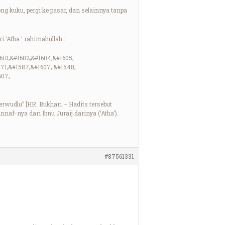
 kuku, pergi ke pasar, dan selainnya tanpa
‘Atha ‘ rahimahullah :
610;&#1602;&#1604;&#1605;
571;&#1587;&#1607; &#1548;
607;
wudlu” [HR. Bukhari – Hadits tersebut
f-nya dari Ibnu Juraij darinya (‘Atha’).
#87561331