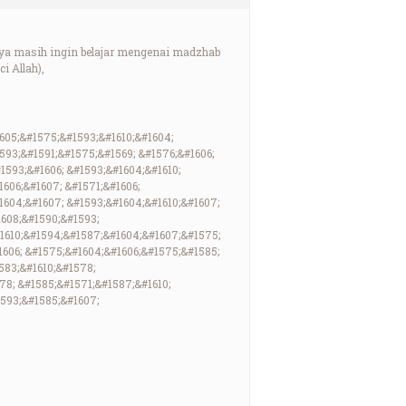
aya masih ingin belajar mengenai madzhab
i Allah),
605;&#1575;&#1593;&#1610;&#1604;
593;&#1591;&#1575;&#1569; &#1576;&#1606;
593;&#1606; &#1593;&#1604;&#1610;
606;&#1607; &#1571;&#1606;
1604;&#1607; &#1593;&#1604;&#1610;&#1607;
1608;&#1590;&#1593;
#1610;&#1594;&#1587;&#1604;&#1607;&#1575;
1606; &#1575;&#1604;&#1606;&#1575;&#1585;
583;&#1610;&#1578;
78; &#1585;&#1571;&#1587;&#1610;
1593;&#1585;&#1607;