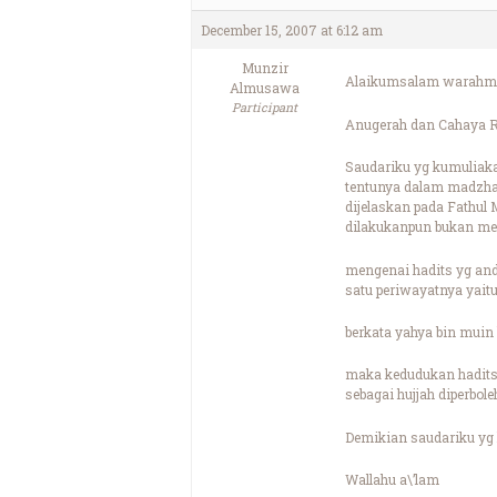
December 15, 2007 at 6:12 am
Munzir
Alaikumsalam warahma
Almusawa
Participant
Anugerah dan Cahaya R
Saudariku yg kumuliak
tentunya dalam madzhab
dijelaskan pada Fathul
dilakukanpun bukan mer
mengenai hadits yg and
satu periwayatnya yaitu
berkata yahya bin muin 
maka kedudukan hadits 
sebagai hujjah diperbo
Demikian saudariku yg 
Wallahu a\’lam