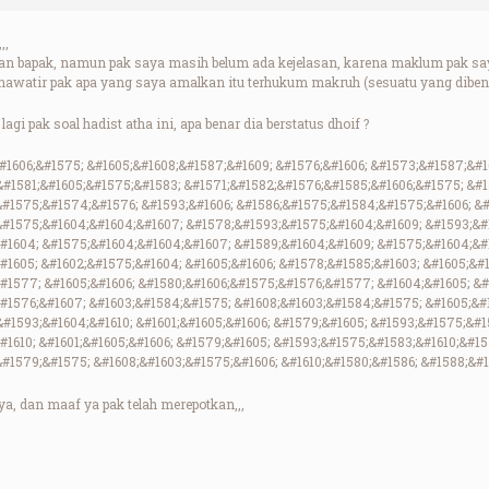
,,
an bapak, namun pak saya masih belum ada kejelasan, karena maklum pak s
 khawatir pak apa yang saya amalkan itu terhukum makruh (sesuatu yang dibenc
agi pak soal hadist atha ini, apa benar dia berstatus dhoif ?
#1606;&#1575; &#1605;&#1608;&#1587;&#1609; &#1576;&#1606; &#1573;&#1587;&#1
&#1581;&#1605;&#1575;&#1583; &#1571;&#1582;&#1576;&#1585;&#1606;&#1575; &#1
#1575;&#1574;&#1576; &#1593;&#1606; &#1586;&#1575;&#1584;&#1575;&#1606; &#1
&#1575;&#1604;&#1604;&#1607; &#1578;&#1593;&#1575;&#1604;&#1609; &#1593;&#1
#1604; &#1575;&#1604;&#1604;&#1607; &#1589;&#1604;&#1609; &#1575;&#1604;&#
#1605; &#1602;&#1575;&#1604; &#1605;&#1606; &#1578;&#1585;&#1603; &#1605;&#
#1577; &#1605;&#1606; &#1580;&#1606;&#1575;&#1576;&#1577; &#1604;&#1605; &
&#1576;&#1607; &#1603;&#1584;&#1575; &#1608;&#1603;&#1584;&#1575; &#1605;&#
#1593;&#1604;&#1610; &#1601;&#1605;&#1606; &#1579;&#1605; &#1593;&#1575;&#1
1610; &#1601;&#1605;&#1606; &#1579;&#1605; &#1593;&#1575;&#1583;&#1610;&#15
#1579;&#1575; &#1608;&#1603;&#1575;&#1606; &#1610;&#1580;&#1586; &#1588;&#
a, dan maaf ya pak telah merepotkan,,,