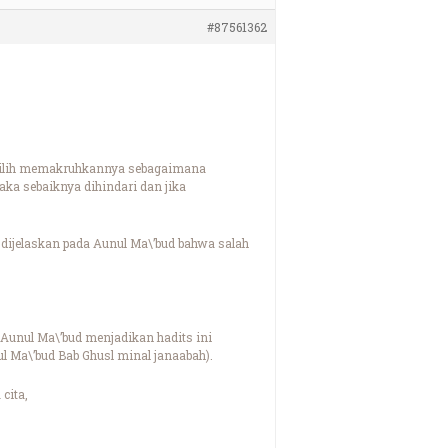
#87561362
memilih memakruhkannya sebagaimana
aka sebaiknya dihindari dan jika
dijelaskan pada Aunul Ma\’bud bahwa salah
 Aunul Ma\’bud menjadikan hadits ini
 Ma\’bud Bab Ghusl minal janaabah).
cita,