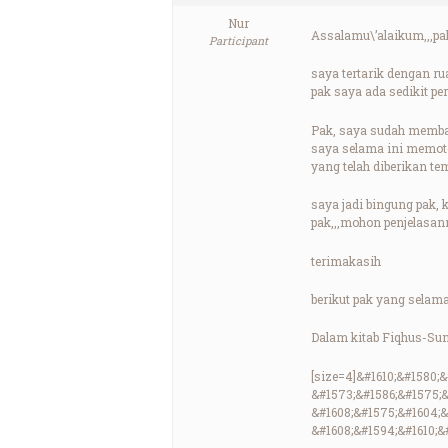
Nur
Assalamu\’alaikum,,,pak
Participant
saya tertarik dengan rua
pak saya ada sedikit p
Pak, saya sudah memba
saya selama ini memoto
yang telah diberikan t
saya jadi bingung pak, 
pak,,,mohon penjelasann
terimakasih
berikut pak yang selam
Dalam kitab Fiqhus-Sunn
[size=4]&#1610;&#1580;
&#1573;&#1586;&#1575;&
&#1608;&#1575;&#1604;&
&#1608;&#1594;&#1610;&#