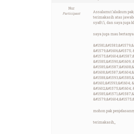
Nur
Assalamu\’alaikum pak,
Participant
terimakasih atas jawab
syafi\’i, dan saya juga
saya juga mau bertanya l
&#1581;&#1583;&#1579;&
&#1579;&#1606;&#1575; 
&#1575;&#1604;&#1587;&
&#1585;&#1590;&#1609; 
&#1585;&#1587;&#1608;&
&#1608;&#1587;&#1604;&
&#1588;&#1593;&#1585;&
&#1601;&#1593;&#1604; 
&#1602;&#1575;&#1604; &
&#1585;&#1571;&#1587;&#
&#1579;&#1604;&#1575;&
mohon pak penjelasanny
terimakasih,,