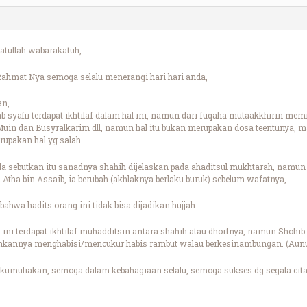
tullah wabarakatuh,
ahmat Nya semoga selalu menerangi hari hari anda,
an,
 syafii terdapat ikhtilaf dalam hal ini, namun dari fuqaha mutaakkhirin 
 Muin dan Busyralkarim dll, namun hal itu bukan merupakan dosa teentunya, m
upakan hal yg salah.
a sebutkan itu sanadnya shahih dijelaskan pada ahaditsul mukhtarah, namun 
 Atha bin Assaib, ia berubah (akhlaknya berlaku buruk) sebelum wafatnya,
bahwa hadits orang ini tidak bisa dijadikan hujjah.
ini terdapat ikhtilaf muhadditsin antara shahih atau dhoifnya, namun Shohib
lehkannya menghabisi/mencukur habis rambut walau berkesinambungan. (Aunul
kumuliakan, semoga dalam kebahagiaan selalu, semoga sukses dg segala cita 