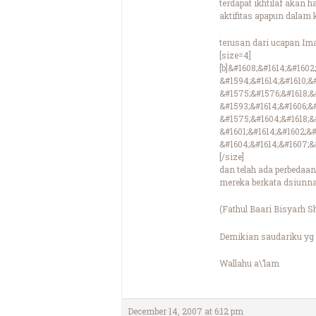
terdapat ikhtilaf akan 
aktifitas apapun dalam 
terusan dari ucapan Ima
[size=4]
[b]&#1608;&#1614;&#1602
&#1594;&#1614;&#1610;&#
&#1575;&#1576;&#1618;&#
&#1593;&#1614;&#1606;&#
&#1575;&#1604;&#1618;&#
&#1601;&#1614;&#1602;&#
&#1604;&#1614;&#1607;&#
[/size]
dan telah ada perbedaan
mereka berkata dsiunna
(Fathul Baari Bisyarh S
Demikian saudariku yg 
Wallahu a\’lam
December 14, 2007 at 6:12 pm