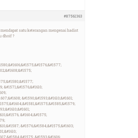
#87561363
da mendapat satu keterangan mengenai hadist
u dhoif ?
1580;&#1606;&#1575;&#1576;&#1577;
02;&#1608;&#1575;
575;&#1580;&#1577;
9; &#1571;&#1576;&#1610;
609;
607;&#1608; &#1590;&#1593;&#1610;&#1601;
#1575;&#1604;&#1581;&#1575;&#1585;&#1579;
93;&#1610;&#1601;
610;&#1576; &#1604;&#1575;
79;
610;&#1587; &#1576;&#1584;&#1575;&#1603;
1;&#1610;
607;&#1584;&#1575; &#1593;&#1606;