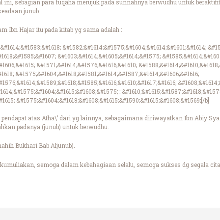
hal ini, sebagian para fuqaha merujuk pada sunnahnya berwudhu untuk berakti
keadaan junub.
m Ibn Hajar itu pada kitab yg sama adalah :
;&#1614;&#1583;&#1618; &#1582;&#1614;&#1575;&#1604;&#1614;&#1601;&#1614; &#1
1618;&#1585;&#1607; &#1603;&#1614;&#1605;&#1614;&#1575; &#1585;&#1614;&#160
1606;&#1615; &#1571;&#1614;&#1576;&#1616;&#1610; &#1588;&#1614;&#1610;&#1618
1618; &#1575;&#1604;&#1618;&#1581;&#1614;&#1587;&#1614;&#1606;&#1616;
1576;&#1614;&#1589;&#1618;&#1585;&#1616;&#1610;&#1617;&#1616; &#1608;&#1614;
1614;&#1575;&#1604;&#1615;&#1608;&#1575; : &#1610;&#1615;&#1587;&#1618;&#157
1615; &#1575;&#1604;&#1618;&#1608;&#1615;&#1590;&#1615;&#1608;&#1569;[/b]
 pendapat atas Atha\’ dari yg lainnya, sebagaimana diriwayatkan Ibn Abiy Sya
hkan padanya (junub) untuk berwudhu.
hahih Bukhari Bab Aljunub).
kumuliakan, semoga dalam kebahagiaan selalu, semoga sukses dg segala cita 