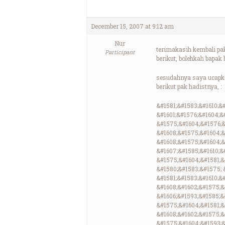
December 15, 2007 at 9:12 am
Nur
terimakasih kembali pa
Participant
berikut, bolehkah bapak
sesudahnya saya ucapka
berikut pak hadistnya, :
&#1581;&#1583;&#1610;&
&#1601;&#1576;&#1604;&
&#1575;&#1604;&#1576;&
&#1608;&#1575;&#1604;&
&#1608;&#1575;&#1604;&#
&#1607;&#1585;&#1610;&
&#1575;&#1604;&#1581;&
&#1580;&#1583;&#1575; 
&#1581;&#1583;&#1610;&#
&#1608;&#1602;&#1575;&
&#1606;&#1593;&#1585;&#
&#1575;&#1604;&#1581;&
&#1608;&#1602;&#1575;&
&#1575;&#1604;&#1593;&