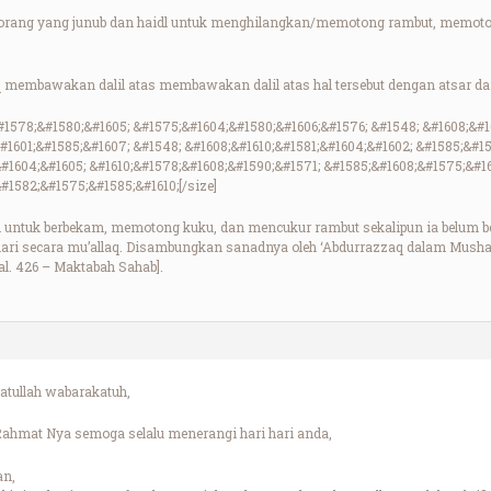
 orang yang junub dan haidl untuk menghilangkan/memotong rambut, memotong
membawakan dalil atas membawakan dalil atas hal tersebut dengan atsar dari 
#1578;&#1580;&#1605; &#1575;&#1604;&#1580;&#1606;&#1576; &#1548; &#1608;&#1
#1601;&#1585;&#1607; &#1548; &#1608;&#1610;&#1581;&#1604;&#1602; &#1585;&#1
&#1604;&#1605; &#1610;&#1578;&#1608;&#1590;&#1571; &#1585;&#1608;&#1575;&#1
#1582;&#1575;&#1585;&#1610;[/size]
h untuk berbekam, memotong kuku, dan mencukur rambut sekalipun ia belum ber
ari secara mu’allaq. Disambungkan sanadnya oleh ‘Abdurrazzaq dalam Mushanna
hal. 426 – Maktabah Sahab].
tullah wabarakatuh,
ahmat Nya semoga selalu menerangi hari hari anda,
an,