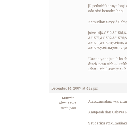
[Diperbolehkannya bagi
ada sisi kemakruhan].
Kemudian Sayyid Sabiq 
[size=4]&#1610;&#1581;&
&#1571;&#1592;&#1575;&
&#1608;&#1573;&#1606; 
&#1575;&#1604;&#1576;&
“Orang yang junub bole
disebutkan oleh Al-Bukh
Lihat Fathul-Bari juz 1 
December 14, 2007 at 4:12 pm
Munzir
Alaikumsalam warahma
Almusawa
Participant
Anugerah dan Cahaya R
Saudariku yg kumuliak