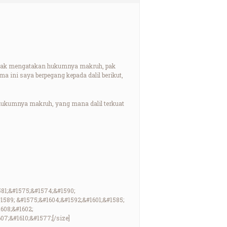
apak mengatakan hukumnya makruh, pak
 ini saya berpegang kepada dalil berikut,
au hukumnya makruh, yang mana dalil terkuat
581;&#1575;&#1574;&#1590;
1589; &#1575;&#1604;&#1592;&#1601;&#1585;
608;&#1602;
07;&#1610;&#1577;[/size]