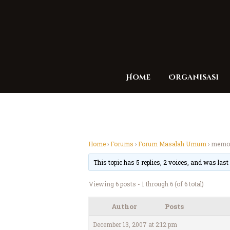
Home
Organisasi
Home
›
Forums
›
Forum Masalah Umum
›
memot
This topic has 5 replies, 2 voices, and was las
Viewing 6 posts - 1 through 6 (of 6 total)
Author
Posts
December 13, 2007 at 2:12 pm