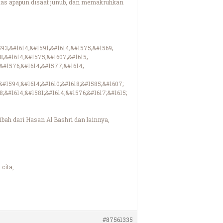
fitas apapun disaat junub, dan memakruhkan
593;&#1614;&#1591;&#1614;&#1575;&#1569;
8;&#1614;&#1575;&#1607;&#1615;
;&#1576;&#1614;&#1577;&#1614;
&#1594;&#1614;&#1610;&#1618;&#1585;&#1607;
8;&#1614;&#1581;&#1614;&#1576;&#1617;&#1615;
ibah dari Hasan Al Bashri dan lainnya,
cita,
#87561335