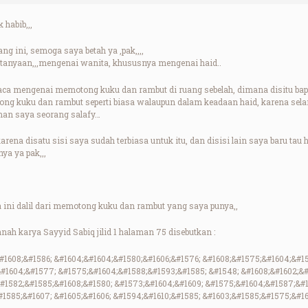
 habib,,,
ng ini, semoga saya betah ya ,pak,,,,
ertanyaan,,,mengenai wanita, khususnya mengenai haid..
ca mengenai memotong kuku dan rambut di ruang sebelah, dimana disitu b
ng kuku dan rambut seperti biasa walaupun dalam keadaan haid, karena selama
eman saya seorang salafy…
karena disatu sisi saya sudah terbiasa untuk itu, dan disisi lain saya baru t
ya ya pak,,,
a ini dalil dari memotong kuku dan rambut yang saya punya,,
ah karya Sayyid Sabiq jilid 1 halaman 75 disebutkan :
&#1608;&#1586; &#1604;&#1604;&#1580;&#1606;&#1576; &#1608;&#1575;&#1604;&#1
#1604;&#1577; &#1575;&#1604;&#1588;&#1593;&#1585; &#1548; &#1608;&#1602;&#
#1582;&#1585;&#1608;&#1580; &#1573;&#1604;&#1609; &#1575;&#1604;&#1587;&#1
1585;&#1607; &#1605;&#1606; &#1594;&#1610;&#1585; &#1603;&#1585;&#1575;&#16