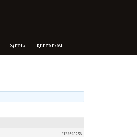
Media
Referensi
#123698256