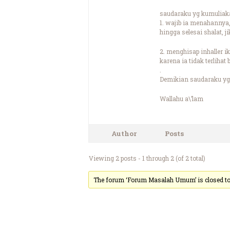
saudaraku yg kumuliak
1. wajib ia menahannya
hingga selesai shalat
2. menghisap inhaller 
karena ia tidak terliha
.
Demikian saudaraku yg 
Wallahu a\’lam
Author
Posts
Viewing 2 posts - 1 through 2 (of 2 total)
The forum ‘Forum Masalah Umum’ is closed to 