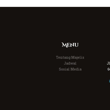
Menu
Tentang Majelis
Jadwal
J
Sosial Media
6