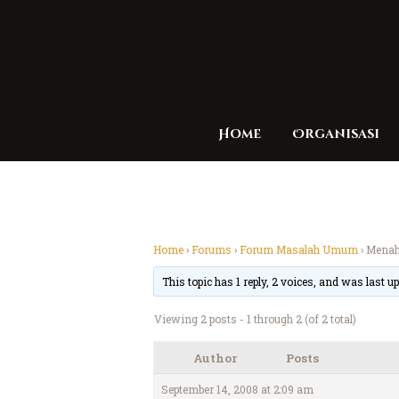
Home
Organisasi
Home
›
Forums
›
Forum Masalah Umum
›
Menah
This topic has 1 reply, 2 voices, and was last 
Viewing 2 posts - 1 through 2 (of 2 total)
Author
Posts
September 14, 2008 at 2:09 am