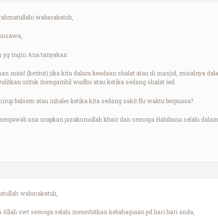
ahmatullahi wabarakatuh,
lmusawa,
n yg ingin Ana tanyakan
n maaf (kentut) jika kita dalam keadaan shalat atau di masjid, misalnya da
ulitkan untuk mengambil wudhu atau ketika sedang shalat ied.
up balsem atau inhaler ketika kita sedang sakit flu waktu berpuasa?
enjawab ana ucapkan jazakumullah khair dan semoga Habibana selalu dalam 
tullah wabarakatuh,
Allah swt semoga selalu menerbitkan kebahagiaan pd hari hari anda,