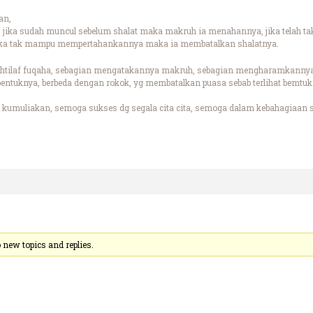
an,
, jika sudah muncul sebelum shalat maka makruh ia menahannya, jika telah 
, jika tak mampu mempertahankannya maka ia membatalkan shalatnya.
ikhtilaf fuqaha, sebagian mengatakannya makruh, sebagian mengharamkannya
t bentuknya, berbeda dengan rokok, yg membatalkan puasa sebab terlihat bemtuk
kumuliakan, semoga sukses dg segala cita cita, semoga dalam kebahagiaan s
new topics and replies.