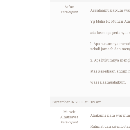
Arfan
Assalaamualaikum war
Participant
Yg Mulia Hb Munzir A
ada beberapa pertanyaa
1. Apa hukumnya menaha
sekali jamaah dan meny
2. Apa hukumnya menghir
atas kesediaan antum m
wassalaamualaikum,
September 16, 2008 at 3:09 am
Munzir
Alaikumsalam warahma
Almusawa
Participant
Rahmat dan kelembutan 