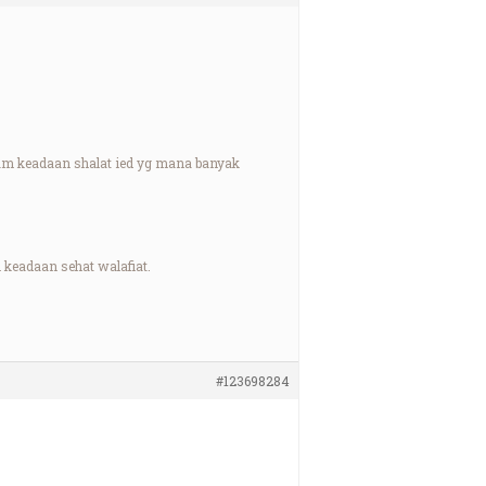
lam keadaan shalat ied yg mana banyak
keadaan sehat walafiat.
#123698284