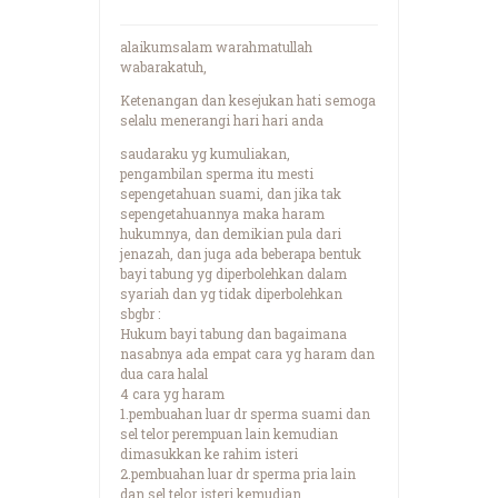
alaikumsalam warahmatullah
wabarakatuh,
Ketenangan dan kesejukan hati semoga
selalu menerangi hari hari anda
saudaraku yg kumuliakan,
pengambilan sperma itu mesti
sepengetahuan suami, dan jika tak
sepengetahuannya maka haram
hukumnya, dan demikian pula dari
jenazah, dan juga ada beberapa bentuk
bayi tabung yg diperbolehkan dalam
syariah dan yg tidak diperbolehkan
sbgbr :
Hukum bayi tabung dan bagaimana
nasabnya ada empat cara yg haram dan
dua cara halal
4 cara yg haram
1.pembuahan luar dr sperma suami dan
sel telor perempuan lain kemudian
dimasukkan ke rahim isteri
2.pembuahan luar dr sperma pria lain
dan sel telor isteri kemudian