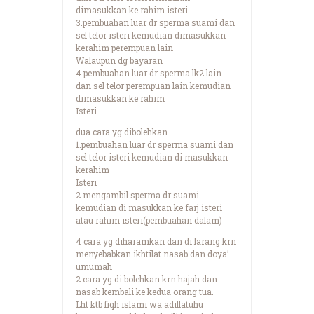
dimasukkan ke rahim isteri
3.pembuahan luar dr sperma suami dan
sel telor isteri kemudian dimasukkan
kerahim perempuan lain
Walaupun dg bayaran
4.pembuahan luar dr sperma lk2 lain
dan sel telor perempuan lain kemudian
dimasukkan ke rahim
Isteri.
dua cara yg dibolehkan
1.pembuahan luar dr sperma suami dan
sel telor isteri kemudian di masukkan
kerahim
Isteri
2.mengambil sperma dr suami
kemudian di masukkan ke farj isteri
atau rahim isteri(pembuahan dalam)
4 cara yg diharamkan dan di larang krn
menyebabkan ikhtilat nasab dan doya’
umumah
2 cara yg di bolehkan krn hajah dan
nasab kembali ke kedua orang tua.
Lht ktb fiqh islami wa adillatuhu