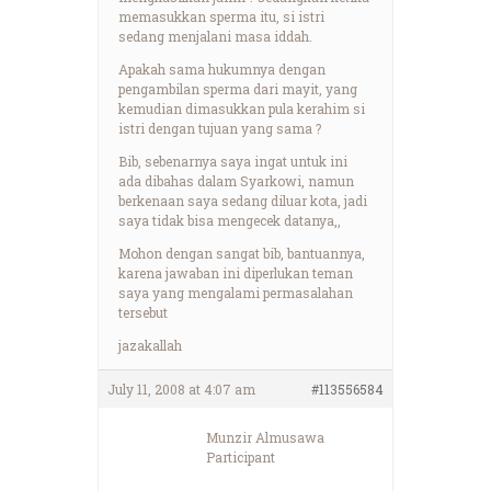
memasukkan sperma itu, si istri
sedang menjalani masa iddah.
Apakah sama hukumnya dengan
pengambilan sperma dari mayit, yang
kemudian dimasukkan pula kerahim si
istri dengan tujuan yang sama ?
Bib, sebenarnya saya ingat untuk ini
ada dibahas dalam Syarkowi, namun
berkenaan saya sedang diluar kota, jadi
saya tidak bisa mengecek datanya,,
Mohon dengan sangat bib, bantuannya,
karena jawaban ini diperlukan teman
saya yang mengalami permasalahan
tersebut
jazakallah
July 11, 2008 at 4:07 am
#113556584
Munzir Almusawa
Participant