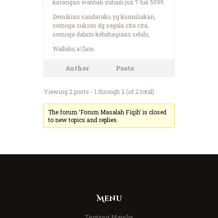
karangan wahbah zuhaili juz 7 hal 5099.
Demikian saudaraku yg kumuliakan,
semoga sukses dg segala cita cita,
semoga dalam kebahagiaan selalu,
Wallahu a\’lam
Author
Posts
Viewing 2 posts - 1 through 2 (of 2 total)
The forum ‘Forum Masalah Fiqih’ is closed
to new topics and replies.
Menu
Tentang Majelis