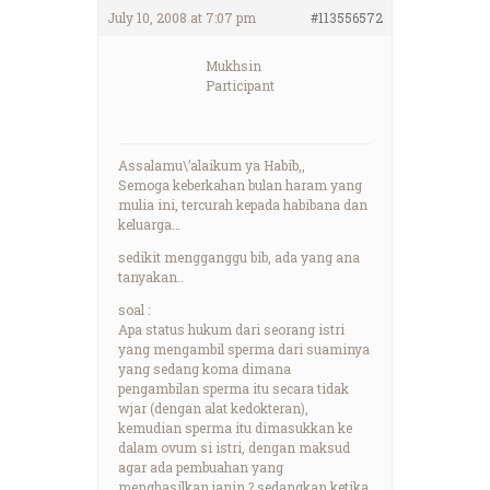
July 10, 2008 at 7:07 pm
#113556572
Mukhsin
Participant
Assalamu\’alaikum ya Habib,,
Semoga keberkahan bulan haram yang
mulia ini, tercurah kepada habibana dan
keluarga…
sedikit mengganggu bib, ada yang ana
tanyakan..
soal :
Apa status hukum dari seorang istri
yang mengambil sperma dari suaminya
yang sedang koma dimana
pengambilan sperma itu secara tidak
wjar (dengan alat kedokteran),
kemudian sperma itu dimasukkan ke
dalam ovum si istri, dengan maksud
agar ada pembuahan yang
menghasilkan janin ? sedangkan ketika