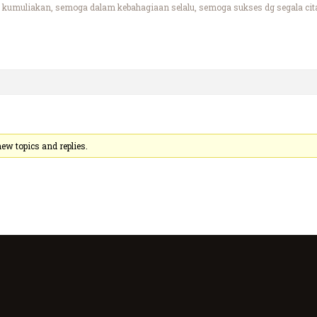
kumuliakan, semoga dalam kebahagiaan selalu, semoga sukses dg segala cita
ew topics and replies.