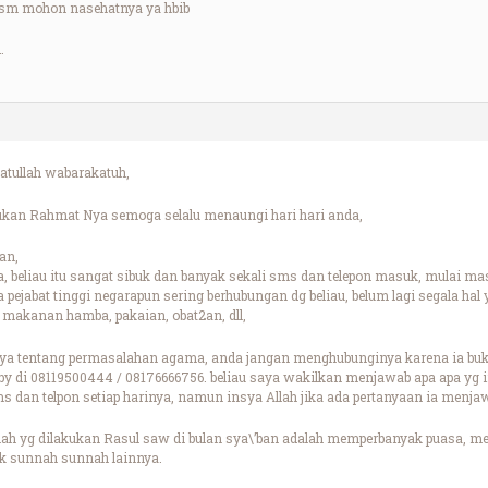
 sm mohon nasehatnya ya hbib
…
tullah wabarakatuh,
ukan Rahmat Nya semoga selalu menaungi hari hari anda,
an,
 beliau itu sangat sibuk dan banyak sekali sms dan telepon masuk, mulai masy
 pejabat tinggi negarapun sering berhubungan dg beliau, belum lagi segala ha
makanan hamba, pakaian, obat2an, dll,
nya tentang permasalahan agama, anda jangan menghubunginya karena ia buka
y di 08119500444 / 08176666756. beliau saya wakilkan menjawab apa apa yg in
 dan telpon setiap harinya, namun insya Allah jika ada pertanyaan ia menja
h yg dilakukan Rasul saw di bulan sya\’ban adalah memperbanyak puasa, me
k sunnah sunnah lainnya.