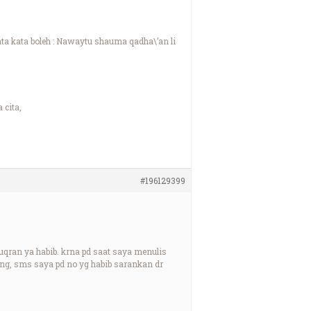
ata kata boleh : Nawaytu shauma qadha\’an li
 cita,
#196129399
qran ya habib. krna pd saat saya menulis
ung, sms saya pd no yg habib sarankan dr