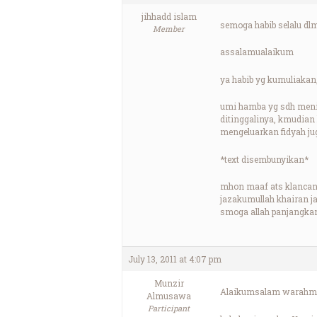
jihhadd islam
semoga habib selalu d
Member
assalamualaikum
ya habib yg kumuliakan
umi hamba yg sdh meni
ditinggalinya, kmudian
mengeluarkan fidyah ju
*text disembunyikan*
mhon maaf ats klanca
jazakumullah khairan j
smoga allah panjangkan 
July 13, 2011 at 4:07 pm
Munzir
Alaikumsalam warahma
Almusawa
Participant