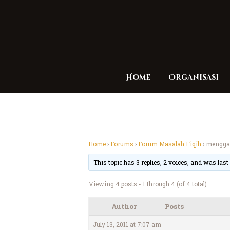
Home
Organisasi
Home
›
Forums
›
Forum Masalah Fiqih
›
menggan
This topic has 3 replies, 2 voices, and was las
Viewing 4 posts - 1 through 4 (of 4 total)
Author
Posts
July 13, 2011 at 7:07 am