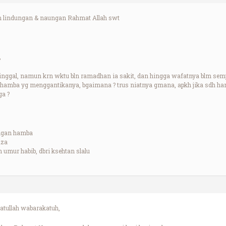
lm lindungan & naungan Rahmat Allah swt
,
nggal, namun krn wktu bln ramadhan ia sakit, dan hingga wafatnya blm se
 hamba yg menggantikanya, bgaimana ? trus niatnya gmana, apkh jika sdh ha
ga ?
ngan hamba
aza
umur habib, dbri ksehtan slalu
tullah wabarakatuh,