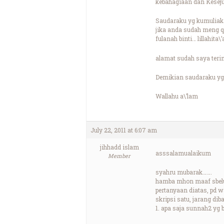
kebahagiaan dan Kesej
Saudaraku yg kumuliak
jika anda sudah meng qa
fulanah binti… lillahita\’
alamat sudah saya teri
Demikian saudaraku yg 
Wallahu a\’lam
July 22, 2011 at 6:07 am
jihhadd islam
asssalamualaikum
Member
syahru mubarak…….
hamba mhon maaf sbelum
pertanyaan diatas, pd w
skripsi satu, jarang dib
1. apa saja sunnah2 yg