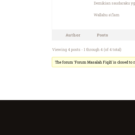
Demikian saudaraku yg 
Wallahu a\’lam
Author
Posts
Viewing 4 posts - 1 through 4 (of 4 total)
The forum ‘Forum Masalah Fiqih’ is closed to n