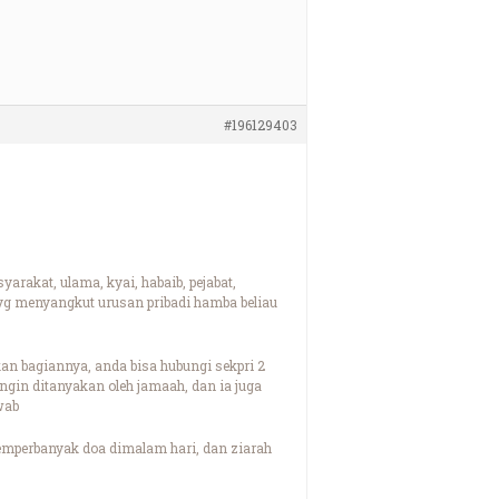
#196129403
arakat, ulama, kyai, habaib, pejabat,
l yg menyangkut urusan pribadi hamba beliau
n bagiannya, anda bisa hubungi sekpri 2
gin ditanyakan oleh jamaah, dan ia juga
wab
mperbanyak doa dimalam hari, dan ziarah