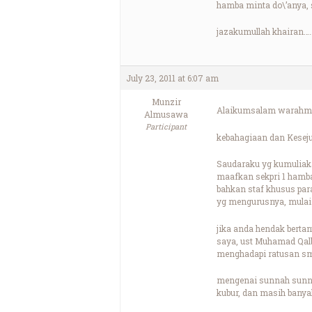
hamba minta do\’anya,
jazakumullah khairan…
July 23, 2011 at 6:07 am
Munzir
Alaikumsalam warahma
Almusawa
Participant
kebahagiaan dan Kesej
Saudaraku yg kumuliak
maafkan sekpri 1 hamba,
bahkan staf khusus para
yg mengurusnya, mulai 
jika anda hendak berta
saya, ust Muhamad Qalb
menghadapi ratusan sms
mengenai sunnah sunna
kubur, dan masih banya