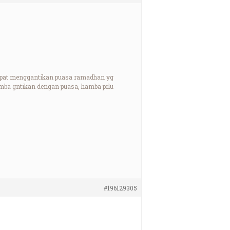
mpat menggantikan puasa ramadhan yg
mba gntikan dengan puasa, hamba prlu
#196129305