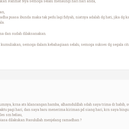
ukan Rahmat Nya semoga selalu menaungi hari hari anda,
an,
dha puasa ibunda maka tak perlu lagi fidyah, niatnya adalah dg hati, jika dg k
ala.
ma dan sudah dilaksanakan.
kumuliakan, semoga dalam kebahagiaan selalu, semoga sukses dg segala cita
nya, krna ats klancangan hamba, alhamdulillah sdah saya trima dr habib, su
aktu pagi hari, dan saya baru menerima kiriman pd siang hari, krn saya bing
ales sm beliau,
 biasa dilakukan Rasulullah menjelang ramadhan ?