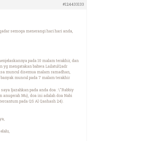
#124433133
adar semoga menerangi hari hari anda,
menjelaskannya pada 10 malam terakhir, dan
in yg mengatakan bahwa LailatulQadr
 bisa muncul disemua malam ramadhan,
ih banyak muncul pada 7 malam terakhir
 saya Ijazahkan pada anda doa : \"Rabbiy
n anugerah Mu), doa ini adalah doa Nabi
 tercantum pada QS Al Qashash 24).
ya,
elalu,