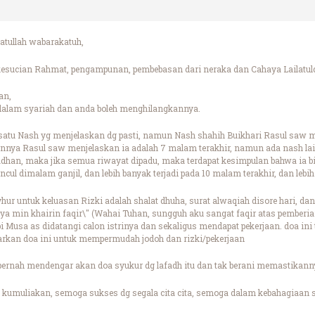
tullah wabarakatuh,
sucian Rahmat, pengampunan, pembebasan dari neraka dan Cahaya Lailatulq
an,
ng dalam syariah dan anda boleh menghilangkannya.
da satu Nash yg menjelaskan dg pasti, namun Nash shahih Buikhari Rasul saw 
innya Rasul saw menjelaskan ia adalah 7 malam terakhir, namun ada nash la
dhan, maka jika semua riwayat dipadu, maka terdapat kesimpulan bahwa ia
ul dimalam ganjil, dan lebih banyak terjadi pada 10 malam terakhir, dan leb
hur untuk keluasan Rizki adalah shalat dhuha, surat alwaqiah disore hari, dan
yya min khairin faqir\" (Wahai Tuhan, sungguh aku sangat faqir atas pemberia
 Musa as didatangi calon istrinya dan sekaligus mendapat pekerjaan. doa ini
arkan doa ini untuk mempermudah jodoh dan rizki/pekerjaan
 pernah mendengar akan doa syukur dg lafadh itu dan tak berani memastikann
kumuliakan, semoga sukses dg segala cita cita, semoga dalam kebahagiaan s