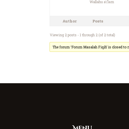
Wallahu a\’lam
Author
Posts
Viewing 2 posts - 1 through 2 (of 2 total)
The forum ‘Forum Masalah Fiqih’ is closed to n
Menu