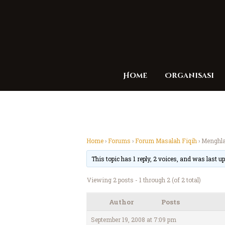
Home
Organisasi
Home
›
Forums
›
Forum Masalah Fiqih
›
Menghla
This topic has 1 reply, 2 voices, and was last 
Viewing 2 posts - 1 through 2 (of 2 total)
Author
Posts
September 19, 2008 at 7:09 pm