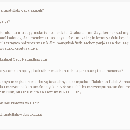
ahmatullahiwabarakatuh?
ya ya?
a tumbuh tahi lalat yg mulai tumbuh sekitar 2 tahunan ini. Saya bermaksud i
 gatal kadang2, dan membesar. tapi saya sebelumnya ingin bertanya dulu kepada
 bila ternyata hal tsb termasuk dlm mengubah fisik. Mohon penjelasan dari segi
engambil keputusannya.
 Lailatul Qadr Ramadhan ini?
tanya amalan apa yg baik utk meluaskan rizki, agar datang terus menerus?
at saya menghadiri majelis yg tausiahnya disampaikan Habib kita Habib Ahmad
eliau menyampaikan amalan syukur. Mohon Habib bs menyempurnakan dan men
rulillah, alfashalatibra salammim fil Rasulillah\".
an sesudahnya ya Habib
ahmatullahiwabarakatuh?