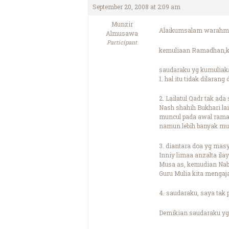
September 20, 2008 at 2:09 am
Munzir
Alaikumsalam warahma
Almusawa
Participant
kemuliaan Ramadhan,ke
saudaraku yg kumuliak
1. hal itu tidak dilara
2. Lailatul Qadr tak a
Nash shahih Bukhari la
muncul pada awal rama
namun lebih banyak munc
3. diantara doa yg masy
Inniy limaa anzalta ila
Musa as, kemudian Nabi
Guru Mulia kita mengaj
4. saudaraku, saya tak
Demikian saudaraku yg 