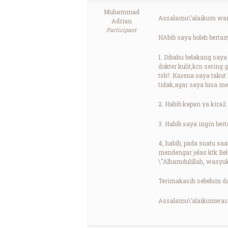
Muhammad
Assalamu\’alaikum war
Adrian
Participant
HAbib saya boleh bertan
1. Dibahu belakang say
dokter kulit,krn sering
tsb?. Karena saya takut
tidak,agar saya bisa m
2. Habib kapan ya kira2
3. Habib saya ingin ber
4, habib, pada suatu sa
mendengar jelas ktk B
\"Alhamdulillah, wasyuku
Terimakasih sebelum d
Assalamu\’alaikumwar